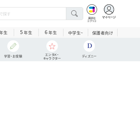
マイページ
講談社
コクリコ
5
6
年生
年生
年生
中学生~
保護者向け
エンタメ・
学習・お受験
ディズニー
キャラクター