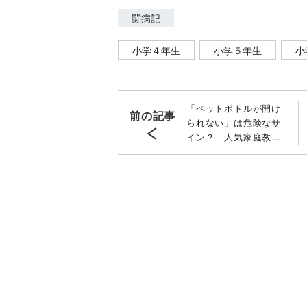
闘病記
小学４年生
小学５年生
小
「ペットボトルが開け
前の記事
られない」は危険なサ
イン？ 人気家庭教師
を襲った難病ギラン・
バレー症候群 授業も
ドタキャン 発症から
ICUに入るまでのリア
ルな症状と経過