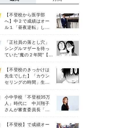
【不登校から医学部
へ】中２で成績はオー
ル１「昼夜逆転」した
わが子を”夜遊び”に連れ
出した母の気づき
「正社員の落とし穴」
シングルマザーを待っ
ていた“魔の２年間”【後
編】
【不登校のきっかけは
先生でした】「カウン
セリングの時間」生徒
の情報をバラしたの
は…《第２話》
小中学校「不登校35万
人」時代に 中川翔子
さんが審査委員長「不
登校生動画甲子園
2026」が開催
【不登校】で成績オー