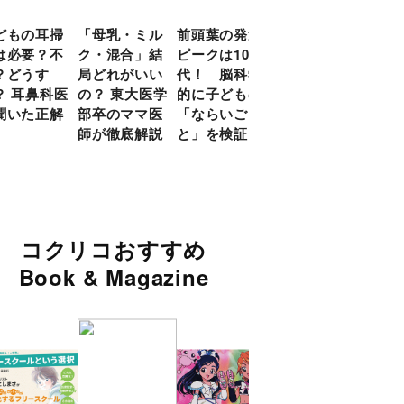
どもの耳掃
「母乳・ミル
前頭葉の発達
約９割のママ
現役
は必要？不
ク・混合」結
ピークは10
が「つら
談員
？どうす
局どれがいい
代！ 脳科学
い！」と回
に偏
？ 耳鼻科医
の？ 東大医学
的に子どもの
答 「読み聞
い」
聞いた正解
部卒のママ医
「ならいご
かせ」を楽し
由
師が徹底解説
と」を検証
くするアイデ
ア９選
コクリコおすすめ
Book & Magazine