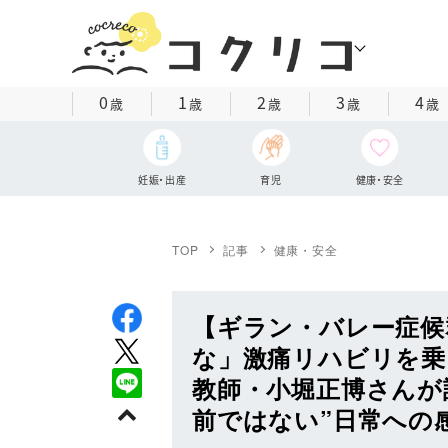
0
1
2
3
4
歳
歳
歳
歳
歳
妊娠・出産
育児
健康・安全
TOP
記事
健康・安全
【ギラン・バレー症候
な」激痛リハビリを乗
教師・小堀正博さんが
前ではない”日常への