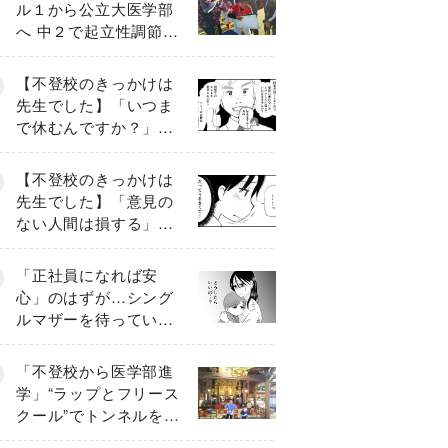
ル１から公立大医学部
へ 中２で起立性調節障
害「治るまで３年」の
診断 そのとき母は
【不登校のきっかけは
先生でした】「いつま
で休むんですか？」追
い詰められる母と息子
《第６話》
【不登校のきっかけは
先生でした】「意見の
ない人間は損する」担
任の一言が苦しみに…
《第１話》
「正社員になれば安
心」のはずが…シング
ルマザーを待ってい
た“魔の２年間”【前編】
「不登校から医学部進
学」“ラップとフリース
クール”でトンネルを脱
して高校受験へ〔元野