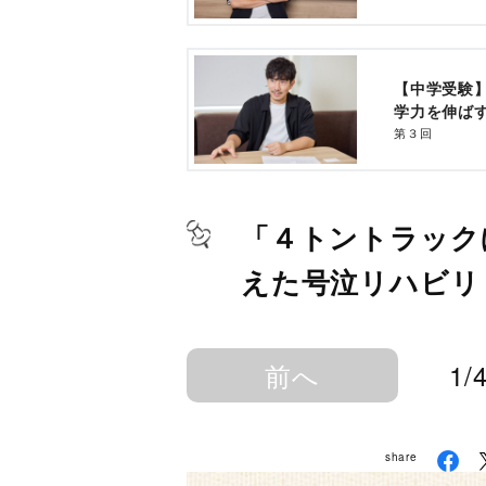
【中学受験
学力を伸ば
第３回
「４トントラック
えた号泣リハビリ
前へ
1/
share