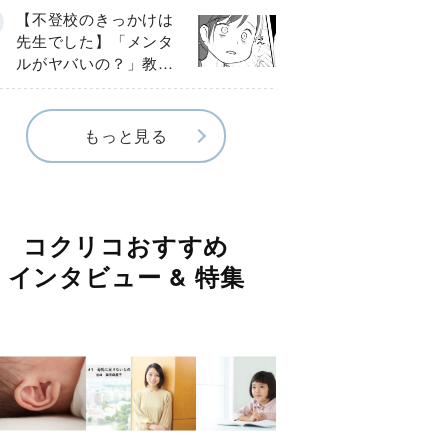
球少年の実話〕
【不登校のきっかけは
先生でした】「メンタ
ルがヤバいの？」教室
で始まった悪ふざけ
《第３話》
もっと見る
コクリコおすすめ
インタビュー & 特集