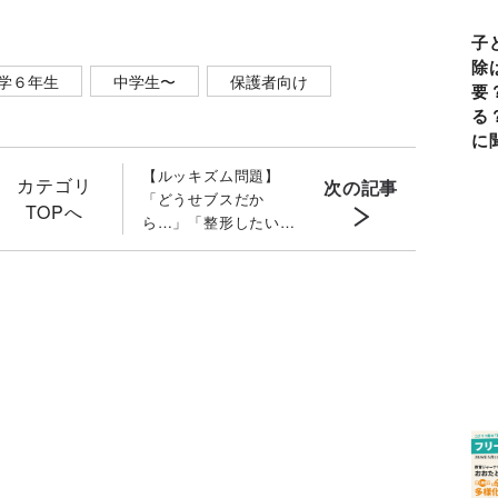
子
除
学６年生
中学生〜
保護者向け
要
る
に
【ルッキズム問題】
カテゴリ
次の記事
「どうせブスだか
TOPへ
ら…」「整形したい」
と悩む我が子 親の答
え方「２つのポイン
ト」と本当に知るべき
「裏側の理由」