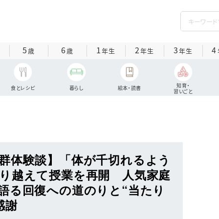
5
6
1
2
3
4
歳
歳
年生
年生
年生
知育・
食とレシピ
暮らし
絵本・読書
習いごと
群体験談】「体が千切れるよう
り越えて授業を再開 人気家庭
語る回復への道のりと“当たり
感謝