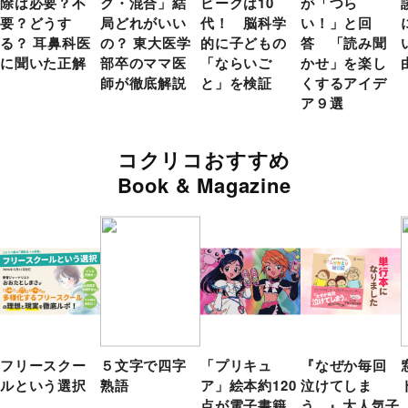
除は必要？不
ク・混合」結
ピークは10
が「つら
要？どうす
局どれがいい
代！ 脳科学
い！」と回
る？ 耳鼻科医
の？ 東大医学
的に子どもの
答 「読み聞
に聞いた正解
部卒のママ医
「ならいご
かせ」を楽し
師が徹底解説
と」を検証
くするアイデ
ア９選
コクリコおすすめ
Book & Magazine
フリースクー
５文字で四字
「プリキュ
『なぜか毎回
ルという選択
熟語
ア」絵本約120
泣けてしま
点が電子書籍
う...』大人気子