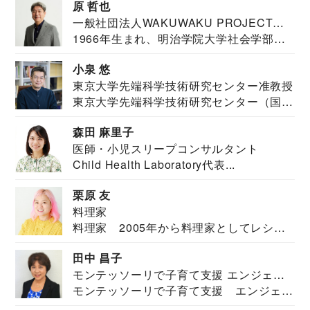
原 哲也
一般社団法人WAKUWAKU PROJECT
1966年生まれ、明治学院大学社会学部福
JAPAN代表・言語聴覚士・社会福祉士
祉学科卒業...
小泉 悠
東京大学先端科学技術研究センター准教授
東京大学先端科学技術研究センター（国際
安全保障構想...
森田 麻里子
医師・小児スリープコンサルタント
Child Health Laboratory代表...
栗原 友
料理家
料理家 2005年から料理家としてレシピ
を紹介。東...
田中 昌子
モンテッソーリで子育て支援 エンジェル
モンテッソーリで子育て支援 エンジェル
ズハウス研究所所長
ズハウス研究...