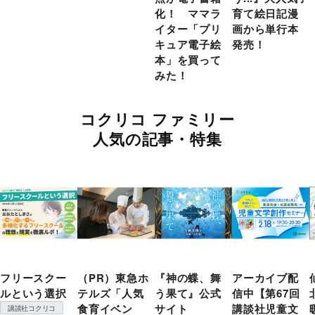
化！ ママラ
育て絵日記漫
イター「プリ
画から単行本
キュア電子絵
発売！
本」を買って
みた！
コクリコ ファミリー
人気の記事・特集
フリースクー
（PR）東急ホ
『神の蝶、舞
アーカイブ配
ルという選択
テルズ「人気
う果て』公式
信中【第67回
食育イベン
サイト
講談社児童文
講談社コクリコ