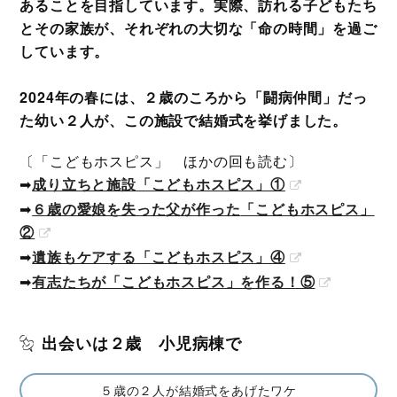
あることを目指しています。実際、訪れる子どもたち
とその家族が、それぞれの大切な「命の時間」を過ご
しています。
2024年の春には、２歳のころから「闘病仲間」だっ
た幼い２人が、この施設で結婚式を挙げました。
〔「こどもホスピス」 ほかの回も読む〕
➡︎
成り立ちと施設
「こどもホスピス」①
➡︎
６歳の愛娘を失った父が作った
「こどもホスピス」
②
➡︎
遺族もケアする
「こどもホスピス」④
➡︎
有志たち
が「こどもホスピス」を作る！⑤
出会いは２歳 小児病棟で
５歳の２人が結婚式をあげたワケ