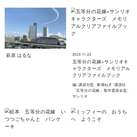
萩原 はるな
2023.11.22
五等分の花嫁×サンリオキ
ャラクターズ メモリアル
クリアファイルブック
編: 講談社監: 春場ねぎ･講談社
「五等分の花嫁」製作委員会監:
サンリオ