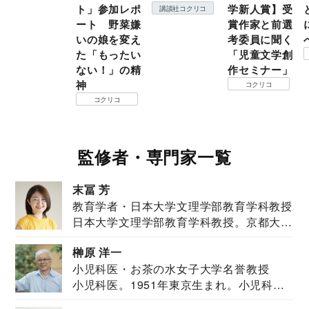
ト」参加レポ
学新人賞】受
講談社コクリコ
ート 野菜嫌
賞作家と前選
いの娘を変え
考委員に聞く
た「もったい
「児童文学創
ない！」の精
作セミナー」
神
コクリコ
コクリコ
監修者・専門家一覧
末冨 芳
教育学者・日本大学文理学部教育学科教授
日本大学文理学部教育学科教授。京都大学
教育学部卒業...
榊原 洋一
小児科医・お茶の水女子大学名誉教授
小児科医。1951年東京生まれ。小児科
医。東京大学...