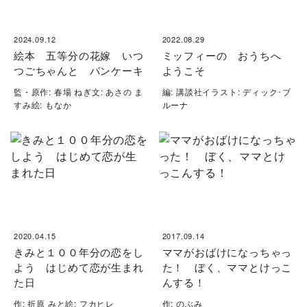
2024.09.12
2022.08.29
絵本 五等分の花嫁 いつ
ミッフィーの おうちへ
つごちゃんと パンケーキ
ようこそ
監・原作: 春場 ねぎ文: あさの ま
編: 講談社イラスト: ディック･ブ
すみ絵: もなか
ルーナ
2020.04.15
2017.09.14
きみと１００年分の恋をし
ママがおばけになっちゃっ
よう はじめて恋が生まれ
た！ ぼく、ママとけっこ
た日
んする！
作: 折原 みと絵: フカヒレ
作: のぶみ