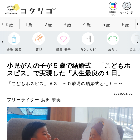
マイページ
講談社
コクリコ
0
1
2
3
4
5
6
歳
歳
歳
歳
歳
歳
歳
妊娠・出産
育児
健康・安全
食とレシピ
暮らし
絵本・
小児がんの子が５歳で結婚式 「こどもホ
スピス」で実現した「人生最良の１日」
「こどもホスピス」＃３ ～５歳児の結婚式と七五三～
2025.03.02
フリーライター:
浜田 奈美