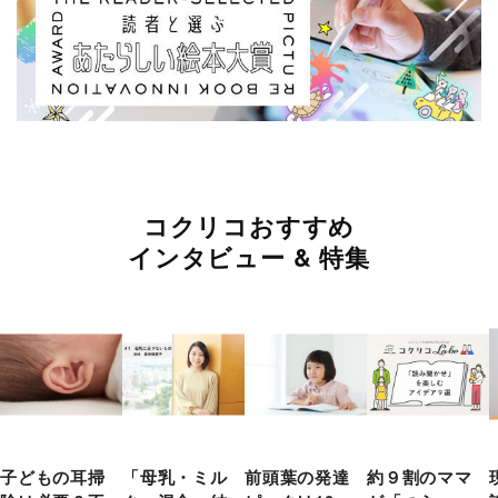
コクリコおすすめ
インタビュー & 特集
子どもの耳掃
「母乳・ミル
前頭葉の発達
約９割のママ