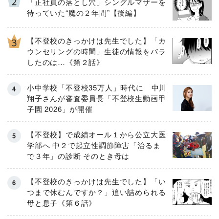
「正社員の落とし穴」シングルマザーを
待っていた“魔の２年間”【後編】
【不登校のきっかけは先生でした】「カ
ウンセリングの時間」生徒の情報をバラ
したのは…《第２話》
小中学校「不登校35万人」時代に 中川
翔子さんが審査委員長「不登校生動画甲
子園 2026」が開催
【不登校】で成績オール１から公立大医
学部へ 中２で起立性調節障害「治るま
で３年」の診断 そのとき母は
【不登校のきっかけは先生でした】「い
つまで休むんですか？」追い詰められる
母と息子《第６話》