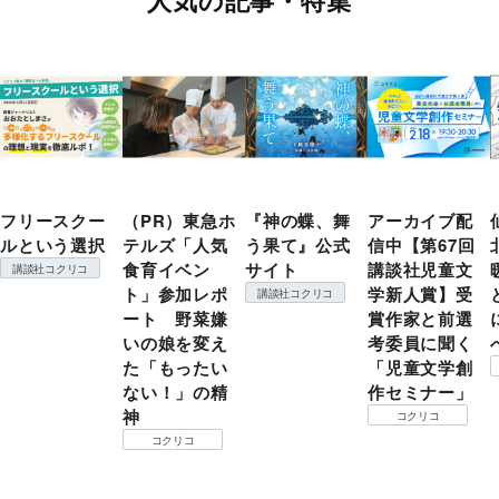
フリースクー
（PR）東急ホ
『神の蝶、舞
アーカイブ配
ルという選択
テルズ「人気
う果て』公式
信中【第67回
食育イベン
サイト
講談社児童文
講談社コクリコ
ト」参加レポ
学新人賞】受
講談社コクリコ
ート 野菜嫌
賞作家と前選
いの娘を変え
考委員に聞く
た「もったい
「児童文学創
ない！」の精
作セミナー」
神
コクリコ
コクリコ