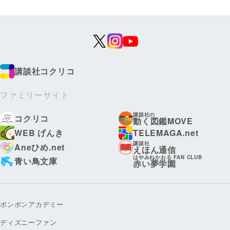
講談社コクリコ
ファミリーサイト
講談社の
コクリコ
動く図鑑MOVE
WEB げんき
TELEMAGA.net
講談社
Aneひめ.net
えほん通信
はやみねかおる FAN CLUB
青い鳥文庫
赤い夢学園
ボンボンアカデミー
ディズニーファン