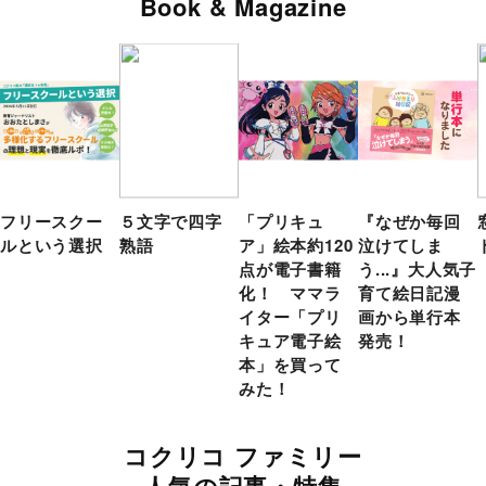
Book & Magazine
フリースクー
５文字で四字
「プリキュ
『なぜか毎回
ルという選択
熟語
ア」絵本約120
泣けてしま
点が電子書籍
う...』大人気子
化！ ママラ
育て絵日記漫
イター「プリ
画から単行本
キュア電子絵
発売！
本」を買って
みた！
コクリコ ファミリー
人気の記事・特集