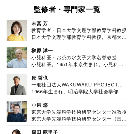
監修者・専門家一覧
末冨 芳
教育学者・日本大学文理学部教育学科教授
日本大学文理学部教育学科教授。京都大学
教育学部卒業...
榊原 洋一
小児科医・お茶の水女子大学名誉教授
小児科医。1951年東京生まれ。小児科
医。東京大学...
原 哲也
一般社団法人WAKUWAKU PROJECT
1966年生まれ、明治学院大学社会学部福
JAPAN代表・言語聴覚士・社会福祉士
祉学科卒業...
小泉 悠
東京大学先端科学技術研究センター准教授
東京大学先端科学技術研究センター（国際
安全保障構想...
森田 麻里子