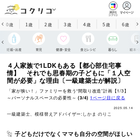
マイページ
講談社
コクリコ
0
1
2
3
4
5
6
歳
歳
歳
歳
歳
歳
歳
妊娠・出産
育児
健康・安全
食とレシピ
暮らし
絵本・
４人家族で1LDKもある【都心部住宅事
情】 それでも思春期の子どもに「１人空
間が必要」な理由〔一級建築士が解説〕
「家が狭い！」ファミリーを救う“間取り改造”計画【1/3】
～パーソナルスペースの必要性～
(3/4)
1ページ目に戻る
2025.05.14
一級建築士、模様替えアドバイザー:
しかま のりこ
子どもだけでなくママも自分の空間がほしい