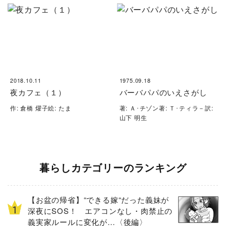
2018.10.11
1975.09.18
夜カフェ（１）
バーバパパのいえさがし
作: 倉橋 燿子絵: たま
著: Ａ･チゾン著: Ｔ･ティラ－訳:
山下 明生
暮らしカテゴリーのランキング
【お盆の帰省】“できる嫁“だった義妹が
深夜にSOS！ エアコンなし・肉禁止の
義実家ルールに変化が…〈後編〉