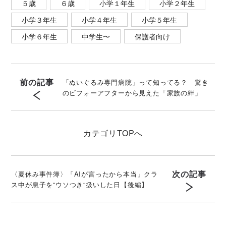
５歳
６歳
小学１年生
小学２年生
小学３年生
小学４年生
小学５年生
小学６年生
中学生〜
保護者向け
前の記事
「ぬいぐるみ専門病院」って知ってる？ 驚き
のビフォーアフターから見えた「家族の絆」
カテゴリ
TOPへ
次の記事
〈夏休み事件簿〉「AIが言ったから本当」クラ
ス中が息子を“ウソつき“扱いした日【後編】