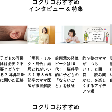
コクリコおすすめ
インタビュー & 特集
子どもの耳掃
「母乳・ミル
前頭葉の発達
約９割のママ
除は必要？不
ク・混合」結
ピークは10
が「つら
要？どうす
局どれがいい
代！ 脳科学
い！」と回
る？ 耳鼻科医
の？ 東大医学
的に子どもの
答 「読み聞
に聞いた正解
部卒のママ医
「ならいご
かせ」を楽し
師が徹底解説
と」を検証
くするアイデ
ア９選
コクリコおすすめ