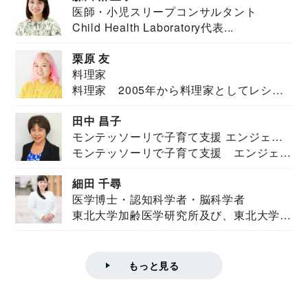
医師・小児スリープコンサルタント
Child Health Laboratory代表...
栗原 友
料理家
料理家 2005年から料理家としてレシピ
を紹介。東...
田中 昌子
モンテッソーリで子育て支援 エンジェル
モンテッソーリで子育て支援 エンジェル
ズハウス研究所所長
ズハウス研究...
細田 千尋
医学博士・認知科学者・脳科学者
東北大学加齢医学研究所及び、東北大学大
学院情報科学...
もっと見る