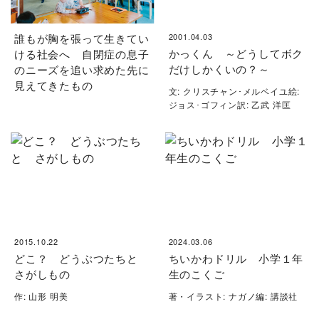
誰もが胸を張って生きてい
2001.04.03
かっくん ～どうしてボク
ける社会へ 自閉症の息子
だけしかくいの？～
のニーズを追い求めた先に
見えてきたもの
文: クリスチャン･メルベイユ絵:
ジョス･ゴフィン訳: 乙武 洋匡
2015.10.22
2024.03.06
どこ？ どうぶつたちと
ちいかわドリル 小学１年
さがしもの
生のこくご
作: 山形 明美
著・イラスト: ナガノ編: 講談社