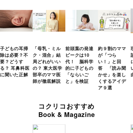
子どもの耳掃
「母乳・ミル
前頭葉の発達
約９割のママ
除は必要？不
ク・混合」結
ピークは10
が「つら
要？どうす
局どれがいい
代！ 脳科学
い！」と回
る？ 耳鼻科医
の？ 東大医学
的に子どもの
答 「読み聞
に聞いた正解
部卒のママ医
「ならいご
かせ」を楽し
師が徹底解説
と」を検証
くするアイデ
ア９選
コクリコおすすめ
Book & Magazine