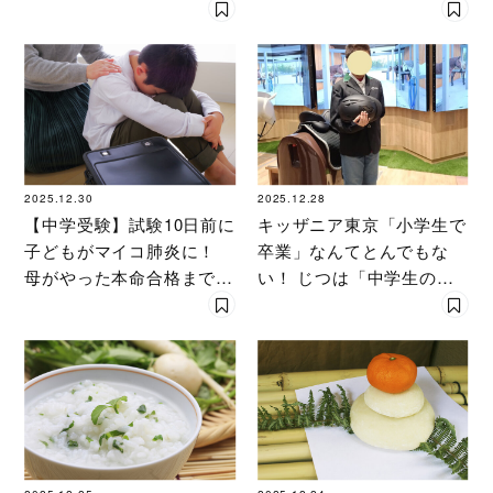
説！ 戦禍を逃れ笑顔を取
は？［社労士が回答］
り戻すまで
2025.12.30
2025.12.28
【中学受験】試験10日前に
キッザニア東京「小学生で
子どもがマイコ肺炎に！
卒業」なんてとんでもな
母がやった本命合格までの
い！ じつは「中学生のキ
「メンタル・体調・当日の
ャリア教育」にこそおすす
準備」10の対策を大公開！
めな理由を大解剖