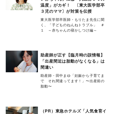
温度」がカギ！ 〔東大医学部卒
３児のママ〕が対策を伝授
東大医学部卒医師・もりたま先生に聞
く、「子どものねんねトラブル」 ＃
１ ～赤ちゃんの寝かしつけ編～
助産師が正す【臨月時の誤情報】
「出産間近は胎動がなくなる」は
間違い
助産師・田中まゆ「妊娠から子育てま
で それ間違ってます！」〜出産前の
胎動〜
（PR）東急ホテルズ「人気食育イ