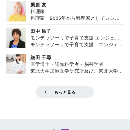
栗原 友
料理家
料理家 2005年から料理家としてレシピ
を紹介。東...
田中 昌子
モンテッソーリで子育て支援 エンジェル
モンテッソーリで子育て支援 エンジェル
ズハウス研究所所長
ズハウス研究...
細田 千尋
医学博士・認知科学者・脳科学者
東北大学加齢医学研究所及び、東北大学大
学院情報科学...
もっと見る