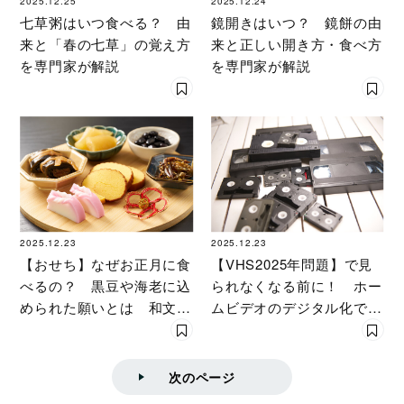
2025.12.25
2025.12.24
七草粥はいつ食べる？ 由
鏡開きはいつ？ 鏡餅の由
来と「春の七草」の覚え方
来と正しい開き方・食べ方
を専門家が解説
を専門家が解説
2025.12.23
2025.12.23
【おせち】なぜお正月に食
【VHS2025年問題】で見
べるの？ 黒豆や海老に込
られなくなる前に！ ホー
められた願いとは 和文化
ムビデオのデジタル化で発
研究家が解説
見した我が家のファミリー
ヒストリー
次のページ