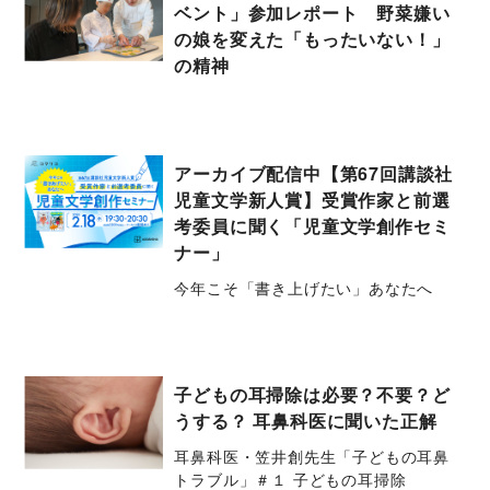
ベント」参加レポート 野菜嫌い
の娘を変えた「もったいない！」
の精神
アーカイブ配信中【第67回講談社
児童文学新人賞】受賞作家と前選
考委員に聞く「児童文学創作セミ
ナー」
今年こそ「書き上げたい」あなたへ
子どもの耳掃除は必要？不要？ど
うする？ 耳鼻科医に聞いた正解
耳鼻科医・笠井創先生「子どもの耳鼻
トラブル」＃１ 子どもの耳掃除