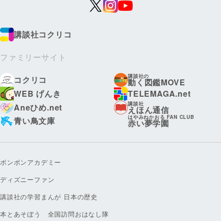
講談社コクリコ
ファミリーサイト
講談社の
コクリコ
動く図鑑MOVE
WEB げんき
TELEMAGA.net
講談社
Aneひめ.net
えほん通信
はやみねかおる FAN CLUB
青い鳥文庫
赤い夢学園
ボンボンアカデミー
ディズニーファン
講談社の学習まんが 日本の歴史
本とあそぼう 全国訪問おはなし隊