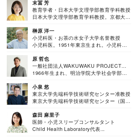
末冨 芳
教育学者・日本大学文理学部教育学科教授
日本大学文理学部教育学科教授。京都大学
教育学部卒業...
榊原 洋一
小児科医・お茶の水女子大学名誉教授
小児科医。1951年東京生まれ。小児科
医。東京大学...
原 哲也
一般社団法人WAKUWAKU PROJECT
1966年生まれ、明治学院大学社会学部福
JAPAN代表・言語聴覚士・社会福祉士
祉学科卒業...
小泉 悠
東京大学先端科学技術研究センター准教授
東京大学先端科学技術研究センター（国際
安全保障構想...
森田 麻里子
医師・小児スリープコンサルタント
Child Health Laboratory代表...