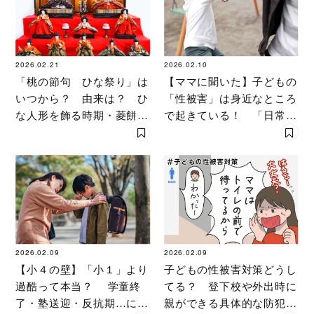
2026.02.21
2026.02.10
「桃の節句 ひな祭り」は
【ママに聞いた】子どもの
いつから？ 由来は？ ひ
「性被害」は身近なところ
な人形を飾る時期・菱餅な
で起きている！ 「日常に
ど行事食を専門家が解説
潜む危険」と対策
2026.02.09
2026.02.09
【小４の壁】「小１」より
子どもの性被害対策どうし
過酷って本当？ 学童終
てる？ 登下校や外出時に
了・塾送迎・反抗期…に悲
親ができる具体的な防犯術