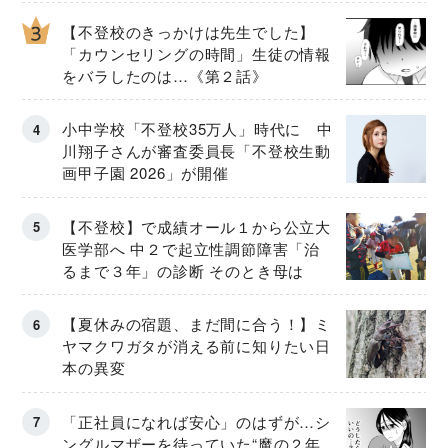
【不登校のきっかけは先生でした】
「カウンセリングの時間」生徒の情報
をバラしたのは…《第２話》
小中学校「不登校35万人」時代に 中
川翔子さんが審査委員長「不登校生動
画甲子園 2026」が開催
【不登校】で成績オール１から公立大
医学部へ 中２で起立性調節障害「治
るまで３年」の診断 そのとき母は
【夏休みの宿題、まだ間に合う！】ミ
ヤマクワガタが消える前に知りたい日
本の異変
「正社員になれば安心」のはずが…シ
ングルマザーを待っていた“魔の２年