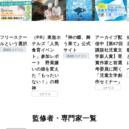
フリースクー
（PR）東急ホ
『神の蝶、舞
アーカイブ配
ルという選択
テルズ「人気
う果て』公式
信中【第67回
食育イベン
サイト
講談社児童文
講談社コクリコ
ト」参加レポ
学新人賞】受
講談社コクリコ
ート 野菜嫌
賞作家と前選
いの娘を変え
考委員に聞く
た「もったい
「児童文学創
ない！」の精
作セミナー」
神
コクリコ
コクリコ
監修者・専門家一覧