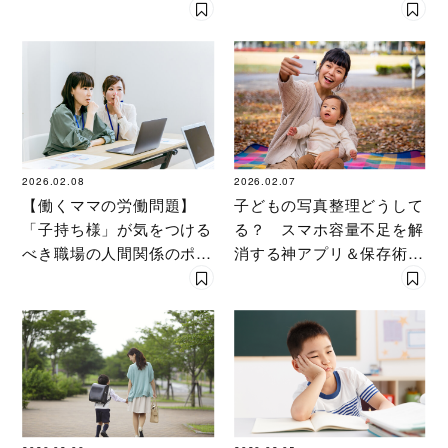
鳴を上げるママたちの実態
を公開
2026.02.08
2026.02.07
【働くママの労働問題】
子どもの写真整理どうして
「子持ち様」が気をつける
る？ スマホ容量不足を解
べき職場の人間関係のポイ
消する神アプリ＆保存術
ント［社労士が回答］
【ママ141人の知恵】