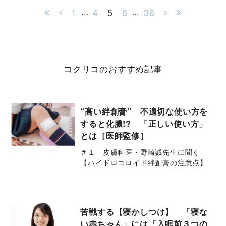
1
4
5
6
36
...
...
コクリコのおすすめ記事
“高い絆創膏” 不適切な使い方を
すると化膿!? 「正しい使い方」
とは［医師監修］
＃１ 皮膚科医・野崎誠先生に聞く
【ハイドロコロイド絆創膏の注意点】
苦戦する【寝かしつけ】 「寝な
い赤ちゃん」には「入眠前３つの