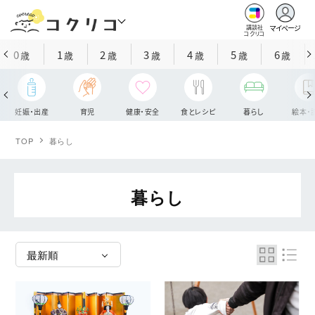
マイページ
講談社
コクリコ
0
1
2
3
4
5
6
歳
歳
歳
歳
歳
歳
歳
妊娠・出産
育児
健康・安全
食とレシピ
暮らし
絵本・
TOP
暮らし
暮らし