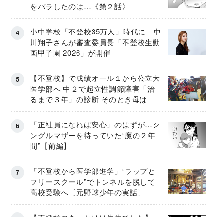
をバラしたのは…《第２話》
小中学校「不登校35万人」時代に 中
川翔子さんが審査委員長「不登校生動
画甲子園 2026」が開催
【不登校】で成績オール１から公立大
医学部へ 中２で起立性調節障害「治
るまで３年」の診断 そのとき母は
「正社員になれば安心」のはずが…シ
ングルマザーを待っていた“魔の２年
間”【前編】
「不登校から医学部進学」“ラップと
フリースクール”でトンネルを脱して
高校受験へ〔元野球少年の実話〕