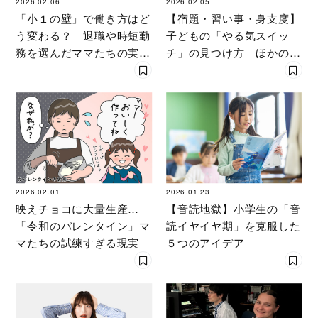
2026.02.06
2026.02.05
「小１の壁」で働き方はど
【宿題・習い事・身支度】
う変わる？ 退職や時短勤
子どもの「やる気スイッ
務を選んだママたちの実態
チ」の見つけ方 ほかのマ
調査
マはこうしてやる気を引き
出している
2026.02.01
2026.01.23
映えチョコに大量生産…
【音読地獄】小学生の「音
「令和のバレンタイン」マ
読イヤイヤ期」を克服した
マたちの試練すぎる現実
５つのアイデア