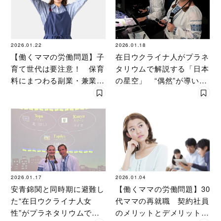
2026.01.22
2026.01.18
【働くママの労働問題】子
在日ウクライナ人がプラネ
育て世代は要注意！ 保育
タリウムで解説する「日本
料にまつわる副業・兼業の
の星空」 “偶然”が導いた
落とし穴［社労士が回答］
日本への避難と仕事
2026.01.17
2026.01.04
安青錦関と同時期に避難し
【働くママの労働問題】30
た“在日ウクライナ人女
代ママの再就職 契約社員
性”がプラネタリウムで解
のメリットとデメリットと