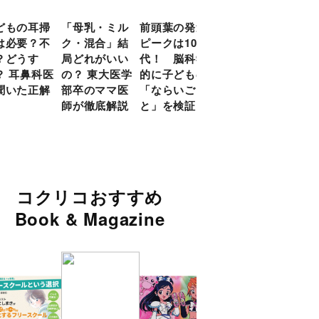
どもの耳掃
「母乳・ミル
前頭葉の発達
約９割のママ
現役
は必要？不
ク・混合」結
ピークは10
が「つら
談員
？どうす
局どれがいい
代！ 脳科学
い！」と回
に偏
？ 耳鼻科医
の？ 東大医学
的に子どもの
答 「読み聞
い」
聞いた正解
部卒のママ医
「ならいご
かせ」を楽し
由
師が徹底解説
と」を検証
くするアイデ
ア９選
コクリコおすすめ
Book & Magazine