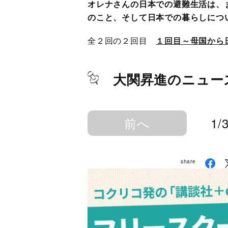
オレナさんの日本での避難生活は、
のこと、そして日本での暮らしにつ
全２回の２回目
１回目～母国から
大関昇進のニュー
前へ
1/
share