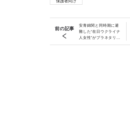
保護者向け
安青錦関と同時期に避
前の記事
難した“在日ウクライナ
人女性”がプラネタリウ
ムで解説！ 戦禍を逃
れ笑顔を取り戻すまで