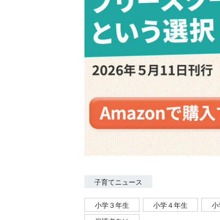
子育てニュース
小学３年生
小学４年生
小