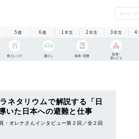
5
6
1
2
3
4
歳
歳
年生
年生
年生
知育・
食とレシピ
暮らし
絵本・読書
習いごと
ラネタリウムで解説する「日
が導いた日本への避難と仕事
説員・オレナさんインタビュー第２回／全２回