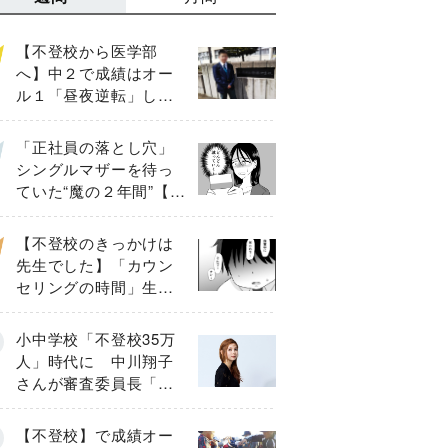
【不登校から医学部
へ】中２で成績はオー
ル１「昼夜逆転」した
わが子を”夜遊び”に連れ
出した母の気づき
「正社員の落とし穴」
シングルマザーを待っ
ていた“魔の２年間”【後
編】
【不登校のきっかけは
先生でした】「カウン
セリングの時間」生徒
の情報をバラしたの
は…《第２話》
小中学校「不登校35万
人」時代に 中川翔子
さんが審査委員長「不
登校生動画甲子園
2026」が開催
【不登校】で成績オー