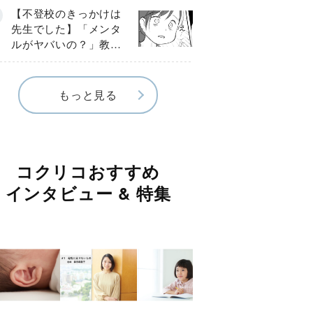
球少年の実話〕
【不登校のきっかけは
先生でした】「メンタ
ルがヤバいの？」教室
で始まった悪ふざけ
《第３話》
もっと見る
コクリコおすすめ
インタビュー & 特集