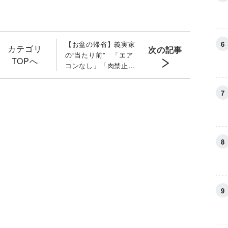
【お盆の帰省】義実家
カテゴリ
次の記事
の“当たり前” 「エア
TOPへ
コンなし」「肉禁止」
「台所は女性だけ」に
違和感を覚えて…〈前
編〉