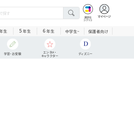
マイページ
講談社
コクリコ
5
6
年生
年生
年生
中学生~
保護者向け
エンタメ・
学習・お受験
ディズニー
キャラクター