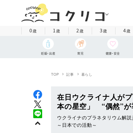
0
1
2
3
4
歳
歳
歳
歳
歳
妊娠・出産
育児
健康・安全
TOP
記事
暮らし
在日ウクライナ人がプ
本の星空」 “偶然”
ウクライナのプラネタリウム解
～日本での活動～