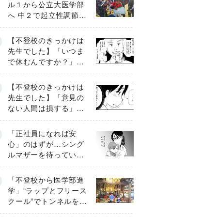
ル１から公立大医学部
へ 中２で起立性調節障
害「治るまで３年」の
診断 そのとき母は
【不登校のきっかけは
先生でした】「いつま
で休むんですか？」追
い詰められる母と息子
《第６話》
【不登校のきっかけは
先生でした】「意見の
ない人間は損する」担
任の一言が苦しみに…
《第１話》
「正社員になれば安
心」のはずが…シング
ルマザーを待ってい
た“魔の２年間”【前編】
「不登校から医学部進
学」“ラップとフリース
クール”でトンネルを脱
して高校受験へ〔元野