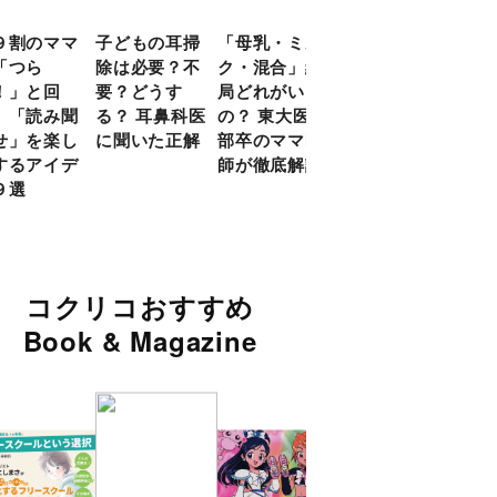
９割のママ
子どもの耳掃
「母乳・ミル
前頭葉の発達
現役
「つら
除は必要？不
ク・混合」結
ピークは10
談員
！」と回
要？どうす
局どれがいい
代！ 脳科学
に偏
 「読み聞
る？ 耳鼻科医
の？ 東大医学
的に子どもの
い」
せ」を楽し
に聞いた正解
部卒のママ医
「ならいご
由
するアイデ
師が徹底解説
と」を検証
９選
コクリコおすすめ
Book & Magazine