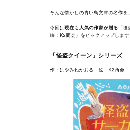
そんな懐かしの青い鳥文庫の名作を
今回は
現在も人気の作家が贈る
​「
絵：K2商会）をピックアップします
「怪盗クイーン」シリーズ
作：はやみねかおる 絵：K2商会