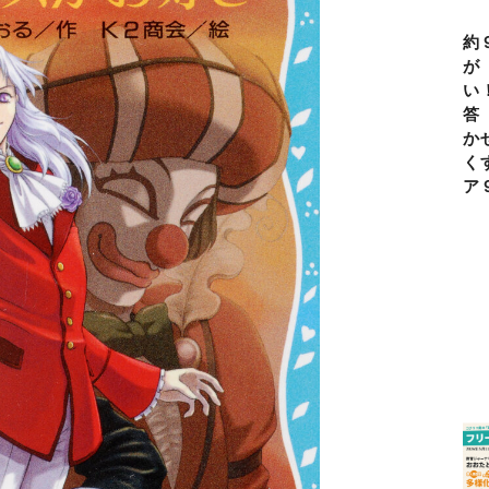
約
が
い
答
か
く
ア