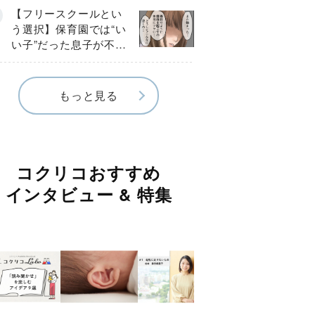
《第１話》
【フリースクールとい
う選択】保育園では“い
い子”だった息子が不登
校に…小学校入学後に
見えたSOS《第１話》
もっと見る
コクリコおすすめ
インタビュー & 特集