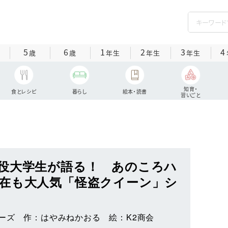
5
6
1
2
3
4
歳
歳
年生
年生
年生
知育・
食とレシピ
暮らし
絵本・読書
習いごと
役大学生が語る！ あのころハ
在も大人気「怪盗クイーン」シ
ーズ 作：はやみねかおる 絵：K2商会