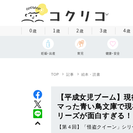
0
1
2
3
4
歳
歳
歳
歳
歳
妊娠・出産
育児
健康・安全
TOP
記事
絵本・読書
【平成女児ブーム】現
マった青い鳥文庫で現
リーズが面白すぎる！
【第４回】「怪盗クイーン」シリ