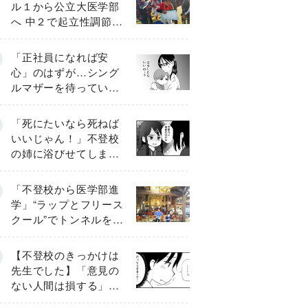
ル１から公立大医学部
へ 中２で起立性調節障
害「治るまで３年」の
診断 そのとき母は
「正社員になれば安
心」のはずが…シング
ルマザーを待ってい
た“魔の２年間”【前編】
「死にたいなら死ねば
いいじゃん！」不登校
の姉に浴びせてしまっ
た言葉【番外編・後
編】
「不登校から医学部進
学」“ラップとフリース
クール”でトンネルを脱
して高校受験へ〔元野
球少年の実話〕
【不登校のきっかけは
先生でした】「意見の
ない人間は損する」担
任の一言が苦しみに…