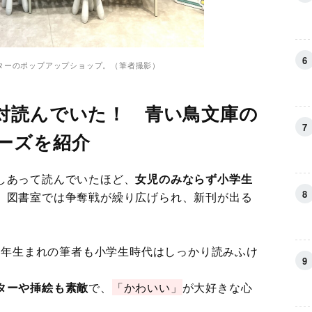
ターのポップアップショップ。（筆者撮影）
対読んでいた！ 青い鳥文庫の
ーズを紹介
しあって読んでいたほど、
女児のみならず小学生
。図書室では争奪戦が繰り広げられ、新刊が出る
15年生まれの筆者も小学生時代はしっかり読みふけ
ターや挿絵
も素敵
で、
「かわいい」
が大好きな心