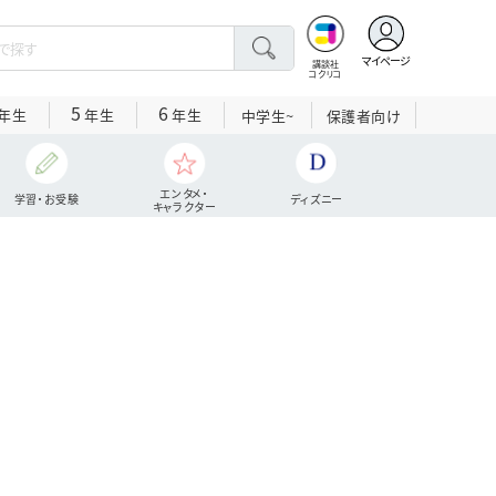
マイページ
講談社
コクリコ
5
6
年生
年生
年生
中学生~
保護者向け
エンタメ・
学習・お受験
ディズニー
キャラクター