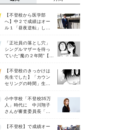
【不登校から医学部
へ】中２で成績はオー
ル１「昼夜逆転」した
わが子を”夜遊び”に連れ
出した母の気づき
「正社員の落とし穴」
シングルマザーを待っ
ていた“魔の２年間”【後
編】
【不登校のきっかけは
先生でした】「カウン
セリングの時間」生徒
の情報をバラしたの
は…《第２話》
小中学校「不登校35万
人」時代に 中川翔子
さんが審査委員長「不
登校生動画甲子園
2026」が開催
【不登校】で成績オー