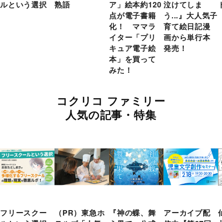
ルという選択
熟語
ア」絵本約120
泣けてしま
点が電子書籍
う...』大人気子
化！ ママラ
育て絵日記漫
イター「プリ
画から単行本
キュア電子絵
発売！
本」を買って
みた！
コクリコ ファミリー
人気の記事・特集
フリースクー
（PR）東急ホ
『神の蝶、舞
アーカイブ配