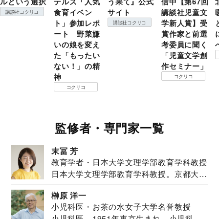
ルという選択
テルズ「人気
う果て』公式
信中【第67回
食育イベン
サイト
講談社児童文
講談社コクリコ
ト」参加レポ
学新人賞】受
講談社コクリコ
ート 野菜嫌
賞作家と前選
いの娘を変え
考委員に聞く
た「もったい
「児童文学創
ない！」の精
作セミナー」
神
コクリコ
コクリコ
監修者・専門家一覧
末冨 芳
教育学者・日本大学文理学部教育学科教授
日本大学文理学部教育学科教授。京都大学
教育学部卒業...
榊原 洋一
小児科医・お茶の水女子大学名誉教授
小児科医。1951年東京生まれ。小児科