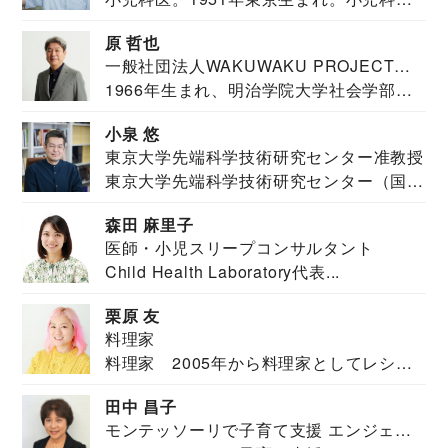
医。東京大学...
原 哲也
一般社団法人WAKUWAKU PROJECT
1966年生まれ、明治学院大学社会学部福
JAPAN代表・言語聴覚士・社会福祉士
祉学科卒業...
小泉 悠
東京大学先端科学技術研究センター准教授
東京大学先端科学技術研究センター（国際
安全保障構想...
森田 麻里子
医師・小児スリープコンサルタント
Child Health Laboratory代表...
栗原 友
料理家
料理家 2005年から料理家としてレシピ
を紹介。東...
田中 昌子
モンテッソーリで子育て支援 エンジェル