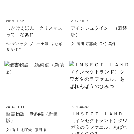
2019.10.25
2017.10.19
しかけえほん クリスマス
アインシュタイン （新装
って なあに
版）
作: ディック･ブルーナ訳: ふなざ
文: 岡田 好惠絵: 佐竹 美保
き やすこ
2016.11.11
2021.08.02
聖書物語 新約編（新装
ＩＮＳＥＣＴ ＬＡＮＤ
版）
（インセクトランド）クワ
ガタのラファエル、あばれ
文: 香山 彬子絵: 藤田 香
んぼうのひみつ