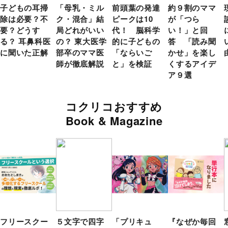
子どもの耳掃
「母乳・ミル
前頭葉の発達
約９割のママ
除は必要？不
ク・混合」結
ピークは10
が「つら
要？どうす
局どれがいい
代！ 脳科学
い！」と回
る？ 耳鼻科医
の？ 東大医学
的に子どもの
答 「読み聞
に聞いた正解
部卒のママ医
「ならいご
かせ」を楽し
師が徹底解説
と」を検証
くするアイデ
ア９選
コクリコおすすめ
Book & Magazine
フリースクー
５文字で四字
「プリキュ
『なぜか毎回