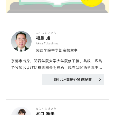
ふくしま あきら
福島 旭
Akira Fukushima
関西学院中学部宗教主事
京都市出身。関西学院大学大学院修了後、島根、広島
で牧師および幼稚園園長を務め、現在は関西学院中学
部宗教主事・人権教育主任・教諭、関西学院会館宗教
詳しい情報や関連記事
主事、関西学院大学講師。冠句作家。保護司。琉球音
楽ユニット“Sari Sari Moon” のギター& ボーカル担
当。著書『GOODNEWS ～新約聖書』、『EXODUS
～旧約聖書』( 共に新教出版社) 他。
たにぐち まさみ
谷口 雅美