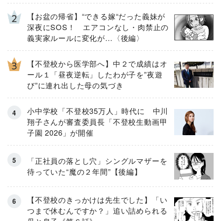
【お盆の帰省】“できる嫁“だった義妹が
深夜にSOS！ エアコンなし・肉禁止の
義実家ルールに変化が…〈後編〉
【不登校から医学部へ】中２で成績はオ
ール１「昼夜逆転」したわが子を”夜遊
び”に連れ出した母の気づき
小中学校「不登校35万人」時代に 中川
翔子さんが審査委員長「不登校生動画甲
子園 2026」が開催
「正社員の落とし穴」シングルマザーを
待っていた“魔の２年間”【後編】
【不登校のきっかけは先生でした】「い
つまで休むんですか？」追い詰められる