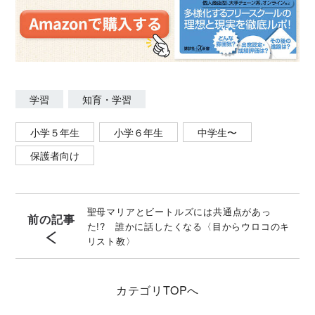
学習
知育・学習
小学５年生
小学６年生
中学生〜
保護者向け
聖母マリアとビートルズには共通点があっ
前の記事
た!? 誰かに話したくなる〈目からウロコのキ
リスト教〉
カテゴリ
TOPへ