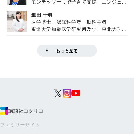
モンテッソーリで子育て支援 エンジェル
ズハウス研究所所長
ズハウス研究...
細田 千尋
医学博士・認知科学者・脳科学者
東北大学加齢医学研究所及び、東北大学大
学院情報科学...
もっと見る
講談社コクリコ
ファミリーサイト