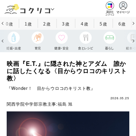
マイページ
講談社
コクリコ
0
1
2
3
4
5
6
歳
歳
歳
歳
歳
歳
歳
妊娠・出産
育児
健康・安全
食とレシピ
暮らし
絵本・
映画『E.T.』に隠された神とアダム 誰か
に話したくなる〈目からウロコのキリスト
教〉
『Wonder！ 目からウロコのキリスト教』
2026.05.25
関西学院中学部宗教主事:
福島 旭