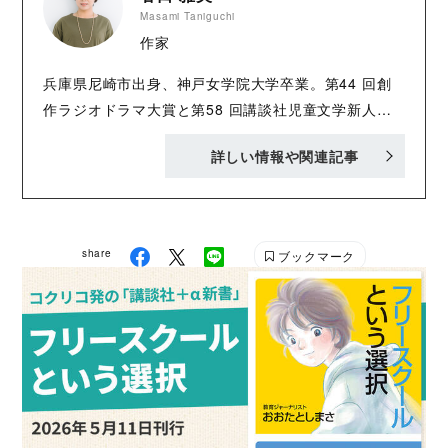
Masami Taniguchi
作家
兵庫県尼崎市出身、神戸女学院大学卒業。第44 回創
作ラジオドラマ大賞と第58 回講談社児童文学新人賞
でそれぞれ佳作に入選。著書は『大坂オナラ草紙』
詳しい情報や関連記事
『私立五芒高校 恋する幽霊部員たち』『わたしのカ
レーな夏休み』『殿、恐れながらブラックでござる』
（全て講談社）など。戯曲やラジオドラマの脚本も執
筆。
share
ブックマーク