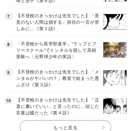
母と息子《第６話》
【不登校のきっかけは先生でした】「意
見のない人間は損する」担任の一言が苦
しみに…《第１話》
「不登校から医学部進学」“ラップとフ
リースクール”でトンネルを脱して高校
受験へ〔元野球少年の実話〕
【不登校のきっかけは先生でした】「メ
ンタルがヤバいの？」教室で始まった悪
ふざけ《第３話》
【不登校のきっかけは先生でした】「正
直に書いていい」と言ったのに…信じた
言葉は噓だった《第４話》
もっと見る