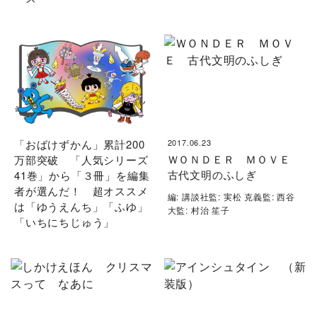
「おばけずかん」累計200
2017.06.23
ＷＯＮＤＥＲ ＭＯＶＥ
万部突破 「人気シリーズ
古代文明のふしぎ
41巻」から「３冊」を編集
者が選んだ！ 超オススメ
編: 講談社監: 実松 克義監: 西谷
は「ゆうえんち」「ふゆ」
大監: 村治 笙子
「いちにちじゅう」