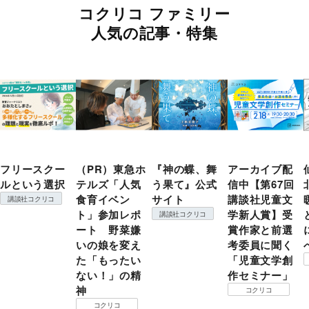
コクリコ ファミリー
人気の記事・特集
フリースクー
（PR）東急ホ
『神の蝶、舞
アーカイブ配
ルという選択
テルズ「人気
う果て』公式
信中【第67回
食育イベン
サイト
講談社児童文
講談社コクリコ
ト」参加レポ
学新人賞】受
講談社コクリコ
ート 野菜嫌
賞作家と前選
いの娘を変え
考委員に聞く
た「もったい
「児童文学創
ない！」の精
作セミナー」
神
コクリコ
コクリコ