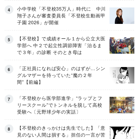
小中学校「不登校35万人」時代に 中川
翔子さんが審査委員長「不登校生動画甲
子園 2026」が開催
【不登校】で成績オール１から公立大医
学部へ 中２で起立性調節障害「治るま
で３年」の診断 そのとき母は
「正社員になれば安心」のはずが…シン
グルマザーを待っていた“魔の２年
間”【前編】
「不登校から医学部進学」“ラップとフ
リースクール”でトンネルを脱して高校
受験へ〔元野球少年の実話〕
【不登校のきっかけは先生でした】「意
見のない人間は損する」担任の一言が苦