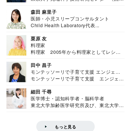
安全保障構想...
森田 麻里子
医師・小児スリープコンサルタント
Child Health Laboratory代表...
栗原 友
料理家
料理家 2005年から料理家としてレシピ
を紹介。東...
田中 昌子
モンテッソーリで子育て支援 エンジェル
モンテッソーリで子育て支援 エンジェル
ズハウス研究所所長
ズハウス研究...
細田 千尋
医学博士・認知科学者・脳科学者
東北大学加齢医学研究所及び、東北大学大
学院情報科学...
もっと見る