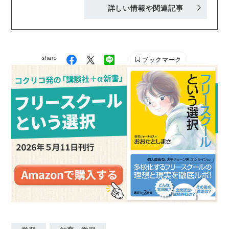
詳しい情報や関連記事
『私立五芒高校 恋する幽霊部員たち』『わたしのカ
レーな夏休み』『殿、恐れながらブラックでござる』
（全て講談社）など。戯曲やラジオドラマの脚本も執
筆。
share
ブックマーク