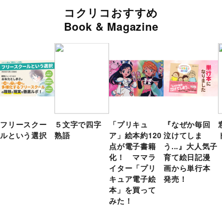
コクリコおすすめ
Book & Magazine
フリースクー
５文字で四字
「プリキュ
『なぜか毎回
ルという選択
熟語
ア」絵本約120
泣けてしま
点が電子書籍
う...』大人気子
化！ ママラ
育て絵日記漫
イター「プリ
画から単行本
キュア電子絵
発売！
本」を買って
みた！