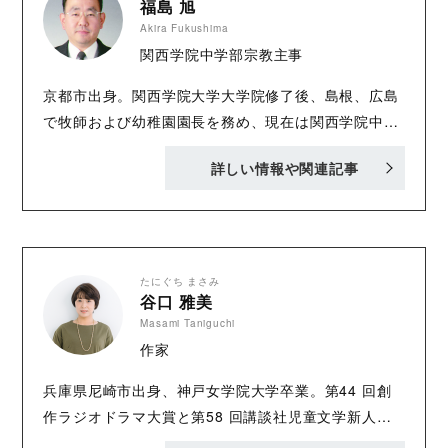
福島 旭
Akira Fukushima
関西学院中学部宗教主事
京都市出身。関西学院大学大学院修了後、島根、広島
で牧師および幼稚園園長を務め、現在は関西学院中学
部宗教主事・人権教育主任・教諭、関西学院会館宗教
詳しい情報や関連記事
主事、関西学院大学講師。冠句作家。保護司。琉球音
楽ユニット“Sari Sari Moon” のギター& ボーカル担
当。著書『GOODNEWS ～新約聖書』、『EXODUS
～旧約聖書』( 共に新教出版社) 他。
たにぐち まさみ
谷口 雅美
Masami Taniguchi
作家
兵庫県尼崎市出身、神戸女学院大学卒業。第44 回創
作ラジオドラマ大賞と第58 回講談社児童文学新人賞
でそれぞれ佳作に入選。著書は『大坂オナラ草紙』