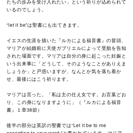
たちの歩みを受け入れたい」という祈りが込められて
いるのでしょう。
“let it be”は聖書にも出てきます。
イエスの生涯を描いた『ルカによる福音書』の冒頭、
マリアが結婚前に天使ガブリエルによって受胎を告知
された場面です。マリアは自分の身に起こった妊娠と
いう出来事に「どうして、そのようなことがありえま
しょうか」と戸惑いますが、なんとか気を落ち着か
せ、最後にはこう祈ります。
マリアは言った。「私は主の仕え女です。お言葉どお
り、この身になりますように」（『ルカによる福音
書』１章38節）
後半の部分は英訳の聖書では“Let it be to me
according to your word.”と書かれています。マリア