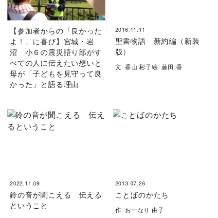
【参加者からの「良かった
2016.11.11
聖書物語 新約編（新装
よ！」に喜び】宮城・岩
版）
沼 小６の震災語り部がす
べての人に伝えたい想いと
文: 香山 彬子絵: 藤田 香
母が「子どもを見守って良
かった」と語る理由
2022.11.09
2013.07.26
鈴の音が聞こえる 伝える
ことばのかたち
ということ
作: おーなり 由子