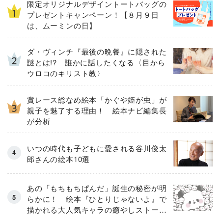
限定オリジナルデザイントートバッグの
プレゼントキャンペーン！【８月９日
は、ムーミンの日】
ダ・ヴィンチ『最後の晩餐』に隠された
謎とは!? 誰かに話したくなる〈目から
ウロコのキリスト教〉
賞レース総なめ絵本「かぐや姫が虫」が
親子を魅了する理由！ 絵本ナビ編集長
が分析
いつの時代も子どもに愛される谷川俊太
郎さんの絵本10選
あの「もちもちぱんだ」誕生の秘密が明
らかに！ 絵本『ひとりじゃないよ』で
描かれる大人気キャラの癒やしストーリ