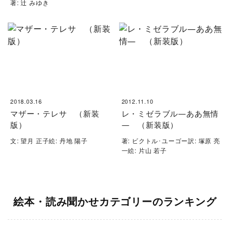
著: 辻 みゆき
2018.03.16
2012.11.10
マザー・テレサ （新装
レ・ミゼラブル―ああ無情
版）
― （新装版）
文: 望月 正子絵: 丹地 陽子
著: ビクトル･ユーゴー訳: 塚原 亮
一絵: 片山 若子
絵本・読み聞かせカテゴリーのランキング