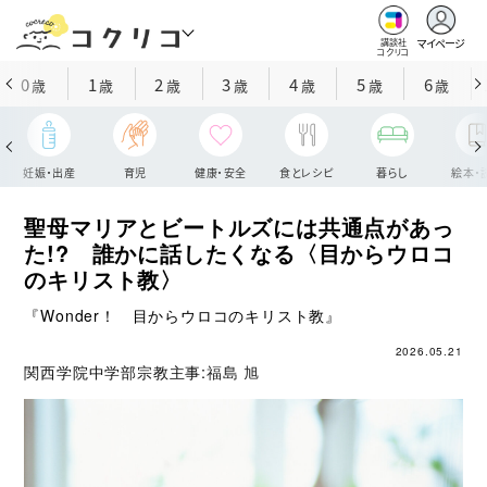
マイページ
講談社
コクリコ
0
1
2
3
4
5
6
歳
歳
歳
歳
歳
歳
歳
妊娠・出産
育児
健康・安全
食とレシピ
暮らし
絵本・
聖母マリアとビートルズには共通点があっ
た!? 誰かに話したくなる〈目からウロコ
のキリスト教〉
『Wonder！ 目からウロコのキリスト教』
2026.05.21
関西学院中学部宗教主事:
福島 旭