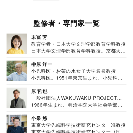
監修者・専門家一覧
末冨 芳
教育学者・日本大学文理学部教育学科教授
日本大学文理学部教育学科教授。京都大学
教育学部卒業...
榊原 洋一
小児科医・お茶の水女子大学名誉教授
小児科医。1951年東京生まれ。小児科
医。東京大学...
原 哲也
一般社団法人WAKUWAKU PROJECT
1966年生まれ、明治学院大学社会学部福
JAPAN代表・言語聴覚士・社会福祉士
祉学科卒業...
小泉 悠
東京大学先端科学技術研究センター准教授
東京大学先端科学技術研究センター（国際