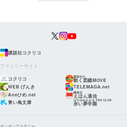
講談社コクリコ
ファミリーサイト
講談社の
コクリコ
動く図鑑MOVE
WEB げんき
TELEMAGA.net
講談社
Aneひめ.net
えほん通信
はやみねかおる FAN CLUB
青い鳥文庫
赤い夢学園
ボンボンアカデミー