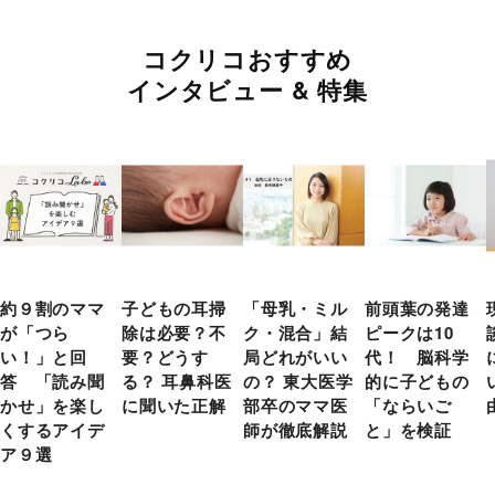
コクリコおすすめ
インタビュー & 特集
約９割のママ
子どもの耳掃
「母乳・ミル
前頭葉の発達
が「つら
除は必要？不
ク・混合」結
ピークは10
い！」と回
要？どうす
局どれがいい
代！ 脳科学
答 「読み聞
る？ 耳鼻科医
の？ 東大医学
的に子どもの
かせ」を楽し
に聞いた正解
部卒のママ医
「ならいご
くするアイデ
師が徹底解説
と」を検証
ア９選