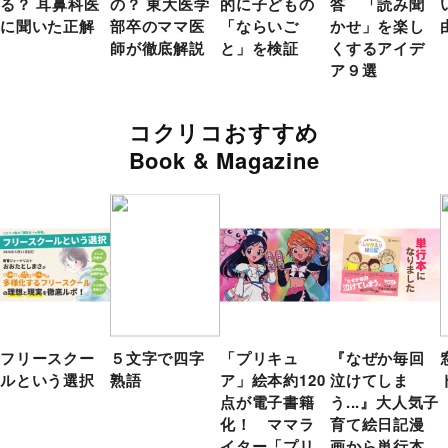
る？ 耳鼻科医
の？ 東大医学
的に子どもの
答 「読み聞
に聞いた正解
部卒のママ医
「ならいご
かせ」を楽し
師が徹底解説
と」を検証
くするアイデ
ア９選
コクリコおすすめ
Book & Magazine
フリースクー
５文字で四字
「プリキュ
『なぜか毎回
ルという選択
熟語
ア」絵本約120
泣けてしま
点が電子書籍
う...』大人気子
化！ ママラ
育て絵日記漫
イター「プリ
画から単行本