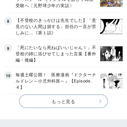
受験へ〔元野球少年の実話〕
【不登校のきっかけは先生でした】「意
見のない人間は損する」担任の一言が苦
しみに…《第１話》
「死にたいなら死ねばいいじゃん！」不
登校の姉に浴びせてしまった言葉【番外
編・後編】
毎週土曜公開！ 医療漫画『ドクターチ
ルドレン～小児外科医～』【Episode.
４】
もっと見る