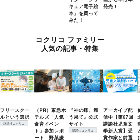
キュア電子絵
発売！
本」を買って
みた！
コクリコ ファミリー
人気の記事・特集
フリースクー
（PR）東急ホ
『神の蝶、舞
アーカイブ配
ルという選択
テルズ「人気
う果て』公式
信中【第67回
食育イベン
サイト
講談社児童文
講談社コクリコ
ト」参加レポ
学新人賞】受
講談社コクリコ
ート 野菜嫌
賞作家と前選