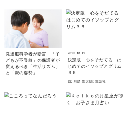
発達脳科学者が断言 「子
2023.10.19
決定版 心をそだてる は
どもが不登校」の保護者が
じめてのイソップとグリム
変えるべき「生活リズム」
３６
と「親の姿勢」
監: 川島 隆太編: 講談社