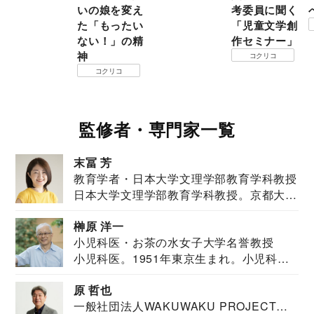
いの娘を変え
考委員に聞く
た「もったい
「児童文学創
ない！」の精
作セミナー」
神
コクリコ
コクリコ
監修者・専門家一覧
末冨 芳
教育学者・日本大学文理学部教育学科教授
日本大学文理学部教育学科教授。京都大学
教育学部卒業...
榊原 洋一
小児科医・お茶の水女子大学名誉教授
小児科医。1951年東京生まれ。小児科
医。東京大学...
原 哲也
一般社団法人WAKUWAKU PROJECT