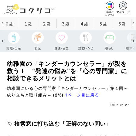
マイページ
講談社
コクリコ
0
1
2
3
4
5
6
歳
歳
歳
歳
歳
歳
歳
妊娠・出産
育児
健康・安全
食とレシピ
暮らし
絵本・
幼稚園の「キンダーカウンセラー」が親を
救う！ “発達の悩み”を「心の専門家」に
相談できるメリットとは
幼稚園にいる心の専門家「キンダーカウンセラー」第１回～
成り立ちと取り組み～
(2/3)
1ページ目に戻る
2026.05.27
検索窓に打ち込む「正解のない問い」