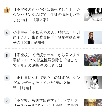
【不登校のきっかけは先生でした】「カ
ウンセリングの時間」生徒の情報をバラ
したのは…《第２話》
小中学校「不登校35万人」時代に 中川
翔子さんが審査委員長「不登校生動画甲
子園 2026」が開催
【不登校】で成績オール１から公立大医
学部へ 中２で起立性調節障害「治るま
で３年」の診断 そのとき母は
「正社員になれば安心」のはずが…シン
グルマザーを待っていた“魔の２年
間”【前編】
「不登校から医学部進学」“ラップとフ
リースクール”でトンネルを脱して高校