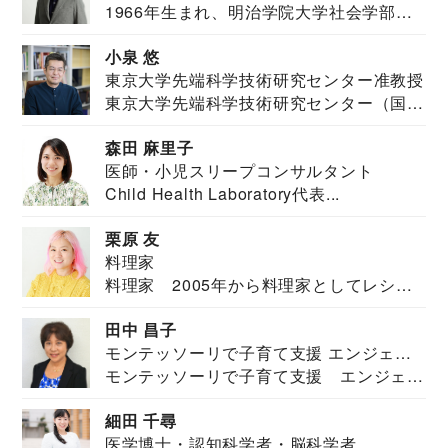
1966年生まれ、明治学院大学社会学部福
JAPAN代表・言語聴覚士・社会福祉士
祉学科卒業...
小泉 悠
東京大学先端科学技術研究センター准教授
東京大学先端科学技術研究センター（国際
安全保障構想...
森田 麻里子
医師・小児スリープコンサルタント
Child Health Laboratory代表...
栗原 友
料理家
料理家 2005年から料理家としてレシピ
を紹介。東...
田中 昌子
モンテッソーリで子育て支援 エンジェル
モンテッソーリで子育て支援 エンジェル
ズハウス研究所所長
ズハウス研究...
細田 千尋
医学博士・認知科学者・脳科学者