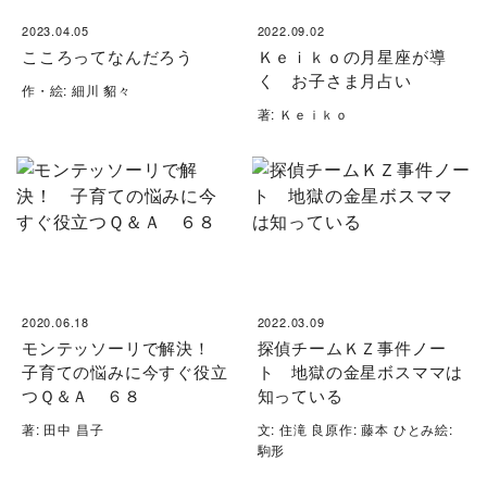
2023.04.05
2022.09.02
こころってなんだろう
Ｋｅｉｋｏの月星座が導
く お子さま月占い
作・絵: 細川 貂々
著: Ｋｅｉｋｏ
2020.06.18
2022.03.09
モンテッソーリで解決！
探偵チームＫＺ事件ノー
子育ての悩みに今すぐ役立
ト 地獄の金星ボスママは
つＱ＆Ａ ６８
知っている
著: 田中 昌子
文: 住滝 良原作: 藤本 ひとみ絵:
駒形