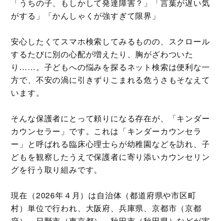
「うちの子、もしかして発達障害？」「言葉が遅い気
がする」「かんしゃくが強すぎて限界」
安心したくてスマホ検索してみるものの、スクロール
するたびに別の心配が増えたり、胸がざわついた
り……。子どもへの悩みを探るネット検索は便利な一
方で、不安の渦に引きずりこまれる危うさもそなえて
います。
そんな保護者にとって頼りになる存在が、「キンダー
カウンセラー」です。これは「キンダーカウンセラ
ー」と呼ばれる臨床心理士らが幼稚園などを訪れ、子
どもを観察したうえで保護者に寄り添いカウンセリン
グを行う取り組みです。
現在（2026年４月）は自治体（都道府県や市区町
村）単位で行われ、大阪府、兵庫県、京都市（京都
府）、日野市（東京都）、秋田市（秋田県）などが実