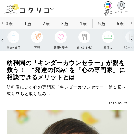
マイページ
講談社
コクリコ
0
1
2
3
4
5
6
歳
歳
歳
歳
歳
歳
歳
妊娠・出産
育児
健康・安全
食とレシピ
暮らし
絵本・
幼稚園の「キンダーカウンセラー」が親を
救う！ “発達の悩み”を「心の専門家」に
相談できるメリットとは
幼稚園にいる心の専門家「キンダーカウンセラー」第１回～
成り立ちと取り組み～
2026.05.27