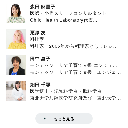
安全保障構想...
森田 麻里子
医師・小児スリープコンサルタント
Child Health Laboratory代表...
栗原 友
料理家
料理家 2005年から料理家としてレシピ
を紹介。東...
田中 昌子
モンテッソーリで子育て支援 エンジェル
モンテッソーリで子育て支援 エンジェル
ズハウス研究所所長
ズハウス研究...
細田 千尋
医学博士・認知科学者・脳科学者
東北大学加齢医学研究所及び、東北大学大
学院情報科学...
もっと見る