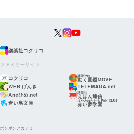
講談社コクリコ
ファミリーサイト
講談社の
コクリコ
動く図鑑MOVE
WEB げんき
TELEMAGA.net
講談社
Aneひめ.net
えほん通信
はやみねかおる FAN CLUB
青い鳥文庫
赤い夢学園
ボンボンアカデミー