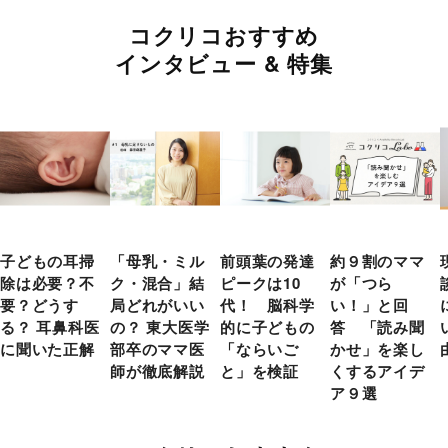
コクリコおすすめ
インタビュー & 特集
子どもの耳掃
「母乳・ミル
前頭葉の発達
約９割のママ
除は必要？不
ク・混合」結
ピークは10
が「つら
要？どうす
局どれがいい
代！ 脳科学
い！」と回
る？ 耳鼻科医
の？ 東大医学
的に子どもの
答 「読み聞
に聞いた正解
部卒のママ医
「ならいご
かせ」を楽し
師が徹底解説
と」を検証
くするアイデ
ア９選