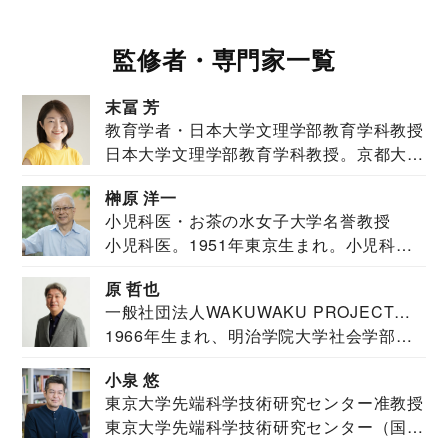
監修者・専門家一覧
末冨 芳
教育学者・日本大学文理学部教育学科教授
日本大学文理学部教育学科教授。京都大学
教育学部卒業...
榊原 洋一
小児科医・お茶の水女子大学名誉教授
小児科医。1951年東京生まれ。小児科
医。東京大学...
原 哲也
一般社団法人WAKUWAKU PROJECT
1966年生まれ、明治学院大学社会学部福
JAPAN代表・言語聴覚士・社会福祉士
祉学科卒業...
小泉 悠
東京大学先端科学技術研究センター准教授
東京大学先端科学技術研究センター（国際