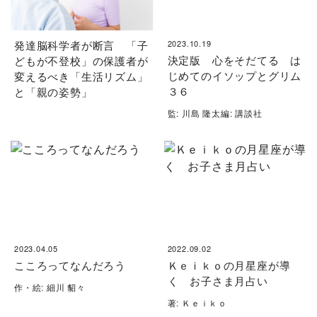
発達脳科学者が断言 「子
2023.10.19
決定版 心をそだてる は
どもが不登校」の保護者が
じめてのイソップとグリム
変えるべき「生活リズム」
３６
と「親の姿勢」
監: 川島 隆太編: 講談社
2023.04.05
2022.09.02
こころってなんだろう
Ｋｅｉｋｏの月星座が導
く お子さま月占い
作・絵: 細川 貂々
著: Ｋｅｉｋｏ