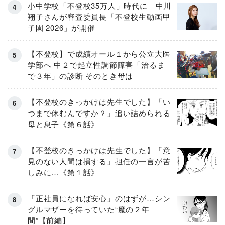
小中学校「不登校35万人」時代に 中川
翔子さんが審査委員長「不登校生動画甲
子園 2026」が開催
【不登校】で成績オール１から公立大医
学部へ 中２で起立性調節障害「治るま
で３年」の診断 そのとき母は
【不登校のきっかけは先生でした】「い
つまで休むんですか？」追い詰められる
母と息子《第６話》
【不登校のきっかけは先生でした】「意
見のない人間は損する」担任の一言が苦
しみに…《第１話》
「正社員になれば安心」のはずが…シン
グルマザーを待っていた“魔の２年
間”【前編】