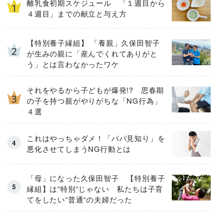
離乳食初期スケジュール 「１週目から
４週目」までの献立と与え方
【特別養子縁組】 「養親」久保田智子
が生みの親に「産んでくれてありがと
う」とは言わなかったワケ
それをやるから子どもが爆発!? 思春期
の子を持つ親がやりがちな「NG行為」
４選
これはやっちゃダメ！「パパ見知り」を
悪化させてしまうNG行動とは
「母」になった久保田智子 【特別養子
縁組】は“特別“じゃない 私たちは子育
てをしたい“普通“の夫婦だった