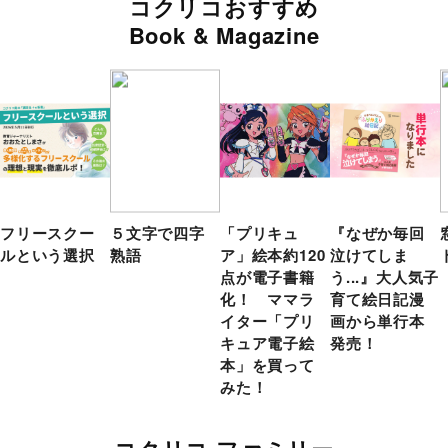
コクリコおすすめ
Book & Magazine
フリースクー
５文字で四字
「プリキュ
『なぜか毎回
ルという選択
熟語
ア」絵本約120
泣けてしま
点が電子書籍
う...』大人気子
化！ ママラ
育て絵日記漫
イター「プリ
画から単行本
キュア電子絵
発売！
本」を買って
みた！