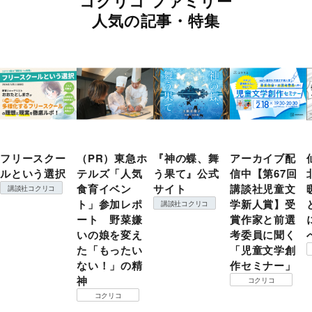
コクリコ ファミリー
人気の記事・特集
フリースクー
（PR）東急ホ
『神の蝶、舞
アーカイブ配
ルという選択
テルズ「人気
う果て』公式
信中【第67回
食育イベン
サイト
講談社児童文
講談社コクリコ
ト」参加レポ
学新人賞】受
講談社コクリコ
ート 野菜嫌
賞作家と前選
いの娘を変え
考委員に聞く
た「もったい
「児童文学創
ない！」の精
作セミナー」
神
コクリコ
コクリコ