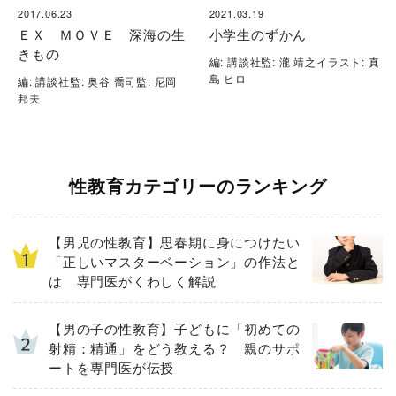
2017.06.23
2021.03.19
ＥＸ ＭＯＶＥ 深海の生
小学生のずかん
きもの
編: 講談社監: 瀧 靖之イラスト: 真
島 ヒロ
編: 講談社監: 奥谷 喬司監: 尼岡
邦夫
性教育カテゴリーのランキング
【男児の性教育】思春期に身につけたい
「正しいマスターベーション」の作法と
は 専門医がくわしく解説
【男の子の性教育】子どもに「初めての
射精：精通」をどう教える？ 親のサポ
ートを専門医が伝授