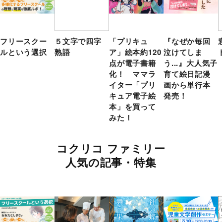
フリースクー
５文字で四字
「プリキュ
『なぜか毎回
ルという選択
熟語
ア」絵本約120
泣けてしま
点が電子書籍
う...』大人気子
化！ ママラ
育て絵日記漫
イター「プリ
画から単行本
キュア電子絵
発売！
本」を買って
みた！
コクリコ ファミリー
人気の記事・特集