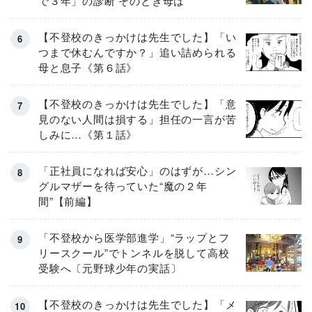
で３年」の診断 そのとき母は
【不登校のきっかけは先生でした】「い
つまで休むんですか？」追い詰められる
母と息子《第６話》
【不登校のきっかけは先生でした】「意
見のない人間は損する」担任の一言が苦
しみに…《第１話》
「正社員になれば安心」のはずが…シン
グルマザーを待っていた“魔の２年
間”【前編】
「不登校から医学部進学」“ラップとフ
リースクール”でトンネルを脱して高校
受験へ〔元野球少年の実話〕
【不登校のきっかけは先生でした】「メ