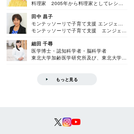
料理家 2005年から料理家としてレシピ
を紹介。東...
田中 昌子
モンテッソーリで子育て支援 エンジェル
モンテッソーリで子育て支援 エンジェル
ズハウス研究所所長
ズハウス研究...
細田 千尋
医学博士・認知科学者・脳科学者
東北大学加齢医学研究所及び、東北大学大
学院情報科学...
もっと見る