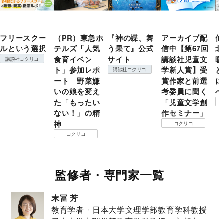
フリースクー
（PR）東急ホ
『神の蝶、舞
アーカイブ配
ルという選択
テルズ「人気
う果て』公式
信中【第67回
食育イベン
サイト
講談社児童文
講談社コクリコ
ト」参加レポ
学新人賞】受
講談社コクリコ
ート 野菜嫌
賞作家と前選
いの娘を変え
考委員に聞く
た「もったい
「児童文学創
ない！」の精
作セミナー」
神
コクリコ
コクリコ
監修者・専門家一覧
末冨 芳
教育学者・日本大学文理学部教育学科教授