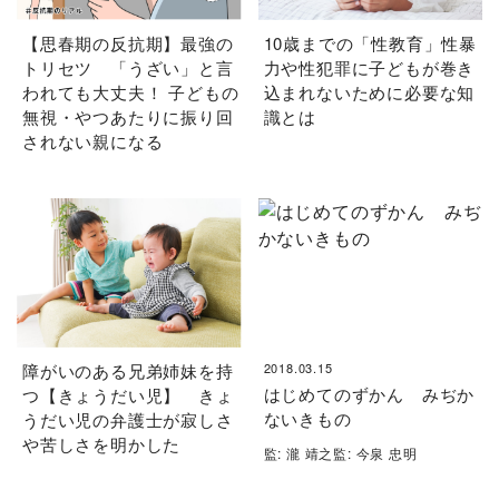
【思春期の反抗期】最強の
10歳までの「性教育」性暴
トリセツ 「うざい」と言
力や性犯罪に子どもが巻き
われても大丈夫！ 子どもの
込まれないために必要な知
無視・やつあたりに振り回
識とは
されない親になる
障がいのある兄弟姉妹を持
2018.03.15
はじめてのずかん みぢか
つ【きょうだい児】 きょ
ないきもの
うだい児の弁護士が寂しさ
や苦しさを明かした
監: 瀧 靖之監: 今泉 忠明