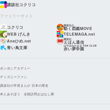
講談社コクリコ
ファミリーサイト
講談社の
コクリコ
動く図鑑MOVE
WEB げんき
TELEMAGA.net
講談社
Aneひめ.net
えほん通信
はやみねかおる FAN CLUB
青い鳥文庫
赤い夢学園
ボンボンアカデミー
ディズニーファン
講談社の学習まんが 日本の歴史
本とあそぼう 全国訪問おはなし隊