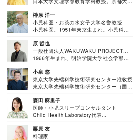
日本大学文理学部教育学科教授。京都大学
教育学部卒業...
榊原 洋一
小児科医・お茶の水女子大学名誉教授
小児科医。1951年東京生まれ。小児科
医。東京大学...
原 哲也
一般社団法人WAKUWAKU PROJECT
1966年生まれ、明治学院大学社会学部福
JAPAN代表・言語聴覚士・社会福祉士
祉学科卒業...
小泉 悠
東京大学先端科学技術研究センター准教授
東京大学先端科学技術研究センター（国際
安全保障構想...
森田 麻里子
医師・小児スリープコンサルタント
Child Health Laboratory代表...
栗原 友
料理家