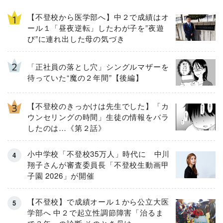
【不登校から医学部へ】中２で成績はオ
ール１「昼夜逆転」したわが子を”夜遊
び”に連れ出した母の気づき
「正社員の落とし穴」シングルマザーを
待っていた“魔の２年間”【後編】
【不登校のきっかけは先生でした】「カ
ウンセリングの時間」生徒の情報をバラ
したのは…《第２話》
小中学校「不登校35万人」時代に 中川
翔子さんが審査委員長「不登校生動画甲
子園 2026」が開催
【不登校】で成績オール１から公立大医
学部へ 中２で起立性調節障害「治るま