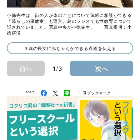
小徳先生は、街の人が体のことについて気軽に相談ができる
「暮らしの保健室」も運営。島のラジオでも性教育について
話されていました。写真中央が小徳先生。 写真提供：小
徳羅漢
３歳の長女に赤ちゃんができる過程を伝える
前へ
1/3
次へ
share
ブックマーク