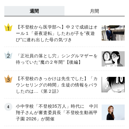
週間
月間
【不登校から医学部へ】中２で成績はオ
ール１「昼夜逆転」したわが子を”夜遊
び”に連れ出した母の気づき
「正社員の落とし穴」シングルマザーを
待っていた“魔の２年間”【後編】
【不登校のきっかけは先生でした】「カ
ウンセリングの時間」生徒の情報をバラ
したのは…《第２話》
小中学校「不登校35万人」時代に 中川
翔子さんが審査委員長「不登校生動画甲
子園 2026」が開催