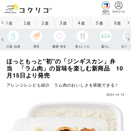
マイページ
講談社
コクリコ
0
1
2
3
4
5
6
歳
歳
歳
歳
歳
歳
歳
妊娠・出産
育児
健康・安全
食とレシピ
暮らし
絵本・
ほっともっと"初"の「ジンギスカン」弁
当 「ラム肉」の旨味を楽しむ新商品 10
月15日より発売
アレンジレシピも紹介 ラム肉のおいしさを堪能できる！
2024.10.15