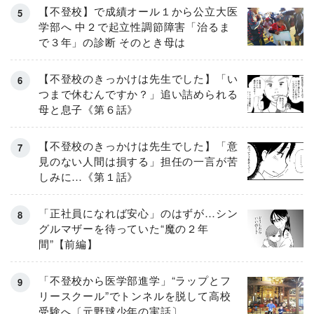
【不登校】で成績オール１から公立大医
学部へ 中２で起立性調節障害「治るま
で３年」の診断 そのとき母は
【不登校のきっかけは先生でした】「い
つまで休むんですか？」追い詰められる
母と息子《第６話》
【不登校のきっかけは先生でした】「意
見のない人間は損する」担任の一言が苦
しみに…《第１話》
「正社員になれば安心」のはずが…シン
グルマザーを待っていた“魔の２年
間”【前編】
「不登校から医学部進学」“ラップとフ
リースクール”でトンネルを脱して高校
受験へ〔元野球少年の実話〕