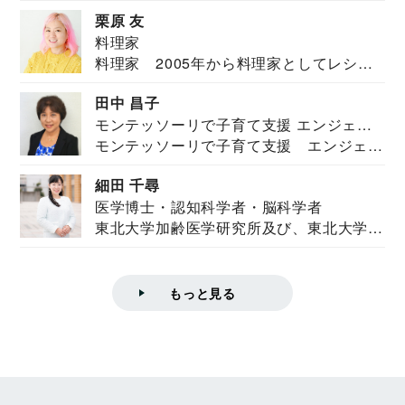
栗原 友
料理家
料理家 2005年から料理家としてレシピ
を紹介。東...
田中 昌子
モンテッソーリで子育て支援 エンジェル
モンテッソーリで子育て支援 エンジェル
ズハウス研究所所長
ズハウス研究...
細田 千尋
医学博士・認知科学者・脳科学者
東北大学加齢医学研究所及び、東北大学大
学院情報科学...
もっと見る