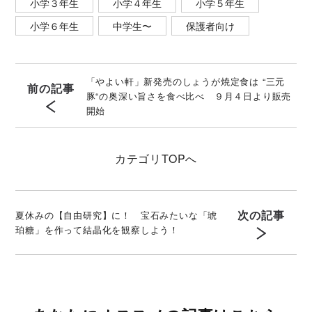
小学３年生
小学４年生
小学５年生
小学６年生
中学生〜
保護者向け
「やよい軒」新発売のしょうが焼定食は “三元
前の記事
豚“の奥深い旨さを食べ比べ ９月４日より販売
開始
カテゴリ
TOPへ
次の記事
夏休みの【自由研究】に！ 宝石みたいな「琥
珀糖」を作って結晶化を観察しよう！