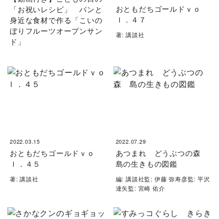
おともだちゴールドｖｏ
「お祝いレシピ」 パンと
ｌ．４７
身近な食材で作る「こいの
ぼりフルーツオープンサン
著: 講談社
ド」
2022.03.15
2022.07.29
おともだちゴールドｖｏ
あつまれ どうぶつの森
ｌ．４５
島の生きもの図鑑
著: 講談社
編: 講談社監: 伊藤 弥寿彦監: 平沢
達矢監: 宮崎 佑介