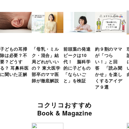
子どもの耳掃
「母乳・ミル
前頭葉の発達
約９割のママ
除は必要？不
ク・混合」結
ピークは10
が「つら
要？どうす
局どれがいい
代！ 脳科学
い！」と回
る？ 耳鼻科医
の？ 東大医学
的に子どもの
答 「読み聞
に聞いた正解
部卒のママ医
「ならいご
かせ」を楽し
師が徹底解説
と」を検証
くするアイデ
ア９選
コクリコおすすめ
Book & Magazine