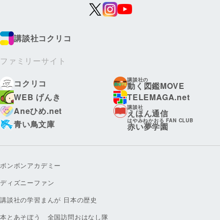
講談社コクリコ
ファミリーサイト
講談社の
コクリコ
動く図鑑MOVE
WEB げんき
TELEMAGA.net
講談社
Aneひめ.net
えほん通信
はやみねかおる FAN CLUB
青い鳥文庫
赤い夢学園
ボンボンアカデミー
ディズニーファン
講談社の学習まんが 日本の歴史
本とあそぼう 全国訪問おはなし隊