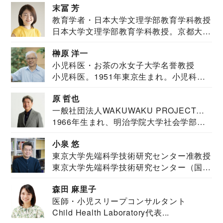
末冨 芳
教育学者・日本大学文理学部教育学科教授
日本大学文理学部教育学科教授。京都大学
教育学部卒業...
榊原 洋一
小児科医・お茶の水女子大学名誉教授
小児科医。1951年東京生まれ。小児科
医。東京大学...
原 哲也
一般社団法人WAKUWAKU PROJECT
1966年生まれ、明治学院大学社会学部福
JAPAN代表・言語聴覚士・社会福祉士
祉学科卒業...
小泉 悠
東京大学先端科学技術研究センター准教授
東京大学先端科学技術研究センター（国際
安全保障構想...
森田 麻里子
医師・小児スリープコンサルタント
Child Health Laboratory代表...