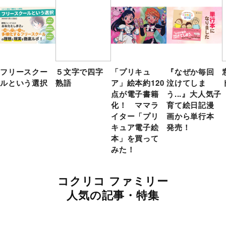
フリースクー
５文字で四字
「プリキュ
『なぜか毎回
ルという選択
熟語
ア」絵本約120
泣けてしま
点が電子書籍
う...』大人気子
化！ ママラ
育て絵日記漫
イター「プリ
画から単行本
キュア電子絵
発売！
本」を買って
みた！
コクリコ ファミリー
人気の記事・特集