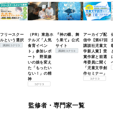
フリースクー
（PR）東急ホ
『神の蝶、舞
アーカイブ配
ルという選択
テルズ「人気
う果て』公式
信中【第67回
食育イベン
サイト
講談社児童文
講談社コクリコ
ト」参加レポ
学新人賞】受
講談社コクリコ
ート 野菜嫌
賞作家と前選
いの娘を変え
考委員に聞く
た「もったい
「児童文学創
ない！」の精
作セミナー」
神
コクリコ
コクリコ
監修者・専門家一覧