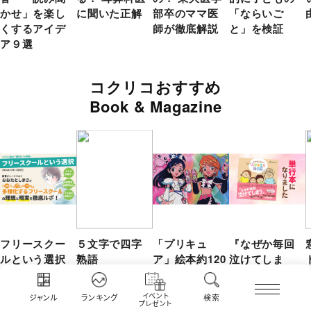
かせ」を楽し
に聞いた正解
部卒のママ医
「ならいご
くするアイデ
師が徹底解説
と」を検証
ア９選
コクリコおすすめ
Book & Magazine
フリースクー
５文字で四字
「プリキュ
『なぜか毎回
ルという選択
熟語
ア」絵本約120
泣けてしま
点が電子書籍
う...』大人気子
化！ ママラ
育て絵日記漫
イベント
ジャンル
ランキング
検索
イター「プリ
画から単行本
プレゼント