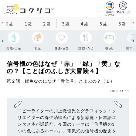
マイページ
講談社
コクリコ
0
1
2
3
4
5
6
歳
歳
歳
歳
歳
歳
歳
妊娠・出産
育児
健康・安全
食とレシピ
暮らし
絵本・
信号機の色はなぜ「赤」「緑」「黄」な
の？【ことばのふしぎ大冒険４】
第２話 緑色なのになぜ「青信号」とよぶの？（１）
2023.11.11
コピーライターの川上徹也氏とグラフィック・ク
リエイターの春仲萌絵氏による新感覚・日本語エ
ンタメ本が話題だ。今回のテーマは「信号機の3
つの色にあるルール」。電気式の信号機の歴史を