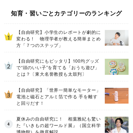
知育・習いごとカテゴリーのランキング
【自由研究】小学生のレポートが劇的に
変わる！ 物理学者が教える簡単まとめ
方「７つのステップ」
【自由研究にもピッタリ】100均グッズ
で“頭のいい子”を育てる「おうち遊び」
とは？〔東大名誉教授も太鼓判〕
【自由研究】「世界一簡単なモーター」
電池と磁石とアルミ箔で作る 手を離す
と回りだす！
夏休みの自由研究に！ 相葉雅紀も驚い
た『いきもの超ワールド展』（国立科学
博物館）を徹底解説