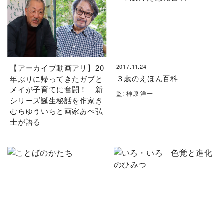
【アーカイブ動画アリ】20
2017.11.24
３歳のえほん百科
年ぶりに帰ってきたガブと
メイが子育てに奮闘！ 新
監: 榊原 洋一
シリーズ誕生秘話を作家き
むらゆういちと画家あべ弘
士が語る