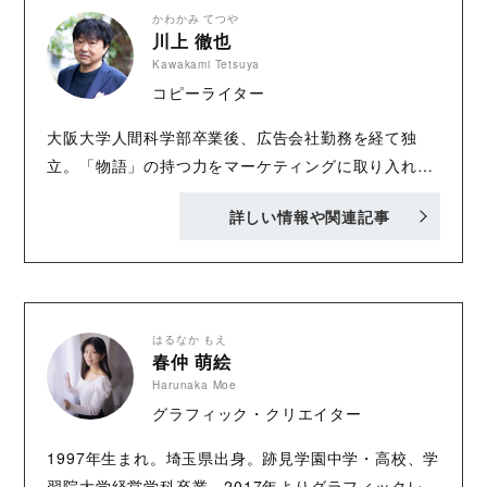
かわかみ てつや
川上 徹也
Kawakami Tetsuya
コピーライター
大阪大学人間科学部卒業後、広告会社勤務を経て独
立。「物語」の持つ力をマーケティングに取り入れた
「ストーリーブランディング」の第一人者として知ら
詳しい情報や関連記事
れる。言葉のプロとして日本語の成り立ちや語源につ
いても研究を続けており、その奥深さや美しさを「や
さしく深くおもしろい」をモットーに伝えていくこと
を使命にして、作家活動を続けている。 著書は『マン
ガで笑って、言葉の達人！超こども言いかえ図鑑』
はるなか もえ
春仲 萌絵
（Gakken）、『仕事で大切なことはすべて尼崎の小
Harunaka Moe
さな本屋で学んだ』（ポプラ社）、『ザ・殺し文句 』
グラフィック・クリエイター
（新潮新書）、『400年前なのに最先端! 江戸式マー
ケ』（文藝春秋）などがある。海外にも20冊以上が翻
1997年生まれ。埼玉県出身。跡見学園中学・高校、学
訳されている。
習院大学経営学科卒業。2017年よりグラフィックレコ