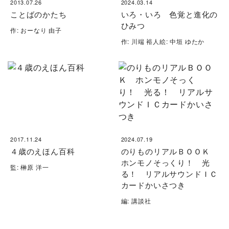
2013.07.26
2024.03.14
ことばのかたち
いろ・いろ 色覚と進化の
ひみつ
作: おーなり 由子
作: 川端 裕人絵: 中垣 ゆたか
2017.11.24
2024.07.19
４歳のえほん百科
のりものリアルＢＯＯＫ
ホンモノそっくり！ 光
監: 榊原 洋一
る！ リアルサウンドＩＣ
カードかいさつき
編: 講談社