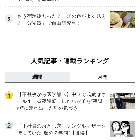
もう宿題終わった？ 光の色がよく見え
る「分光器」で自由研究！
人気記事・連載ランキング
週間
月間
【不登校から医学部へ】中２で成績はオ
ール１「昼夜逆転」したわが子を”夜遊
び”に連れ出した母の気づき
「正社員の落とし穴」シングルマザーを
待っていた“魔の２年間”【後編】