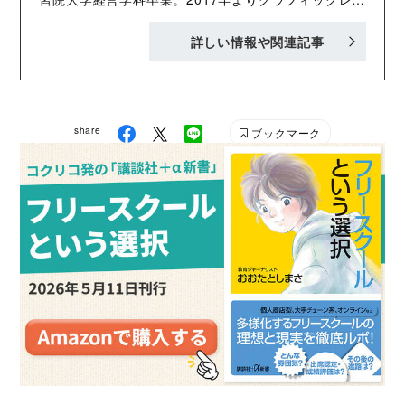
ーディングを開始し、多くのイベントや会議、セミナ
詳しい情報や関連記事
ー等へ参加。グラレコのほかに図解イラストやホワイ
トボードアニメーションなど、グラフィックの力を使
って想いを彩る「グラフィック・クリエイター」とし
て幅広く活動中。やわらかさ、あたたかさ、エモさに
share
ブックマーク
こだわった手描きのイラストや文字での表現を得意と
する。 主な仕事として『400年前なのに最先端! 江戸
式マーケ』（川上徹也/文藝春秋）の図解イラスト、テ
レビ朝日「おるおるオードリー」やTOKYO FM「山崎
玲奈の誰かに話したかったこと。」（ダレハナ）での
グラレコなどがある。