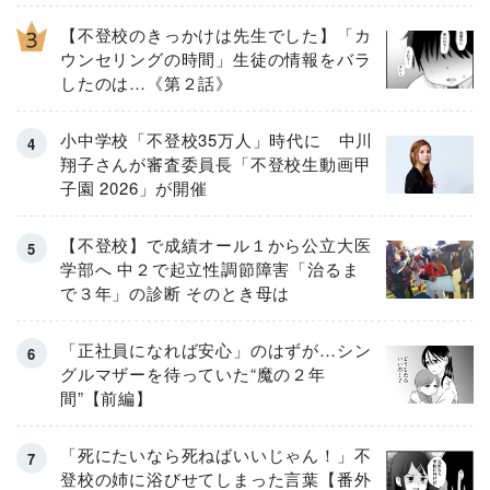
【不登校のきっかけは先生でした】「カ
ウンセリングの時間」生徒の情報をバラ
したのは…《第２話》
小中学校「不登校35万人」時代に 中川
翔子さんが審査委員長「不登校生動画甲
子園 2026」が開催
【不登校】で成績オール１から公立大医
学部へ 中２で起立性調節障害「治るま
で３年」の診断 そのとき母は
「正社員になれば安心」のはずが…シン
グルマザーを待っていた“魔の２年
間”【前編】
「死にたいなら死ねばいいじゃん！」不
登校の姉に浴びせてしまった言葉【番外