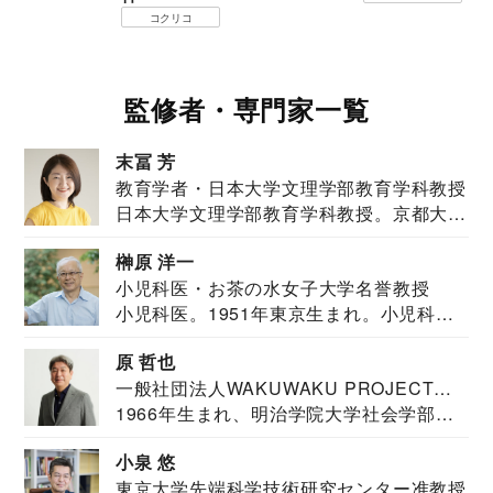
コクリコ
監修者・専門家一覧
末冨 芳
教育学者・日本大学文理学部教育学科教授
日本大学文理学部教育学科教授。京都大学
教育学部卒業...
榊原 洋一
小児科医・お茶の水女子大学名誉教授
小児科医。1951年東京生まれ。小児科
医。東京大学...
原 哲也
一般社団法人WAKUWAKU PROJECT
1966年生まれ、明治学院大学社会学部福
JAPAN代表・言語聴覚士・社会福祉士
祉学科卒業...
小泉 悠
東京大学先端科学技術研究センター准教授