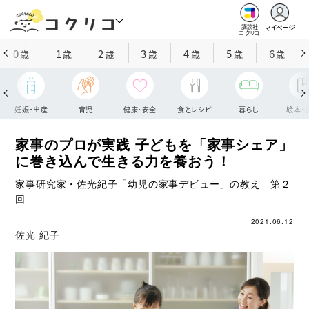
マイページ
講談社
コクリコ
0
1
2
3
4
5
6
歳
歳
歳
歳
歳
歳
歳
妊娠・出産
育児
健康・安全
食とレシピ
暮らし
絵本・
家事のプロが実践 子どもを「家事シェア」
に巻き込んで生きる力を養おう！
家事研究家・佐光紀子「幼児の家事デビュー」の教え 第２
回
2021.06.12
佐光 紀子