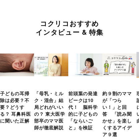
コクリコおすすめ
インタビュー & 特集
子どもの耳掃
「母乳・ミル
前頭葉の発達
約９割のママ
除は必要？不
ク・混合」結
ピークは10
が「つら
要？どうす
局どれがいい
代！ 脳科学
い！」と回
る？ 耳鼻科医
の？ 東大医学
的に子どもの
答 「読み聞
に聞いた正解
部卒のママ医
「ならいご
かせ」を楽し
師が徹底解説
と」を検証
くするアイデ
ア９選