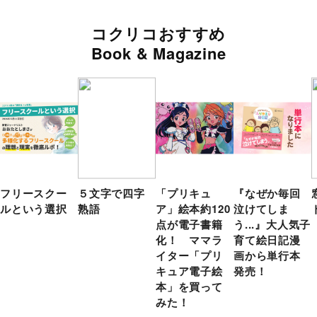
コクリコおすすめ
Book & Magazine
フリースクー
５文字で四字
「プリキュ
『なぜか毎回
ルという選択
熟語
ア」絵本約120
泣けてしま
点が電子書籍
う...』大人気子
化！ ママラ
育て絵日記漫
イター「プリ
画から単行本
キュア電子絵
発売！
本」を買って
みた！