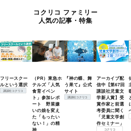
コクリコ ファミリー
人気の記事・特集
フリースクー
（PR）東急ホ
『神の蝶、舞
アーカイブ配
ルという選択
テルズ「人気
う果て』公式
信中【第67回
食育イベン
サイト
講談社児童文
講談社コクリコ
ト」参加レポ
学新人賞】受
講談社コクリコ
ート 野菜嫌
賞作家と前選
いの娘を変え
考委員に聞く
た「もったい
「児童文学創
ない！」の精
作セミナー」
神
コクリコ