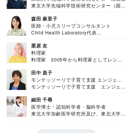
東京大学先端科学技術研究センター（国際
安全保障構想...
森田 麻里子
医師・小児スリープコンサルタント
Child Health Laboratory代表...
栗原 友
料理家
料理家 2005年から料理家としてレシピ
を紹介。東...
田中 昌子
モンテッソーリで子育て支援 エンジェル
モンテッソーリで子育て支援 エンジェル
ズハウス研究所所長
ズハウス研究...
細田 千尋
医学博士・認知科学者・脳科学者
東北大学加齢医学研究所及び、東北大学大
学院情報科学...