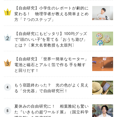
【自由研究】小学生のレポートが劇的に
変わる！ 物理学者が教える簡単まとめ
方「７つのステップ」
【自由研究にもピッタリ】100均グッズ
で“頭のいい子”を育てる「おうち遊び」
とは？〔東大名誉教授も太鼓判〕
【自由研究】「世界一簡単なモーター」
電池と磁石とアルミ箔で作る 手を離す
と回りだす！
もう宿題終わった？ 光の色がよく見え
る「分光器」で自由研究！
夏休みの自由研究に！ 相葉雅紀も驚い
た『いきもの超ワールド展』（国立科学