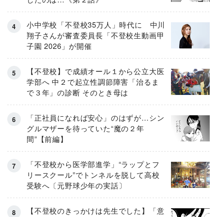
小中学校「不登校35万人」時代に 中川
翔子さんが審査委員長「不登校生動画甲
子園 2026」が開催
【不登校】で成績オール１から公立大医
学部へ 中２で起立性調節障害「治るま
で３年」の診断 そのとき母は
「正社員になれば安心」のはずが…シン
グルマザーを待っていた“魔の２年
間”【前編】
「不登校から医学部進学」“ラップとフ
リースクール”でトンネルを脱して高校
受験へ〔元野球少年の実話〕
【不登校のきっかけは先生でした】「意