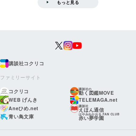
もっと見る
講談社コクリコ
ファミリーサイト
講談社の
コクリコ
動く図鑑MOVE
WEB げんき
TELEMAGA.net
講談社
Aneひめ.net
えほん通信
はやみねかおる FAN CLUB
青い鳥文庫
赤い夢学園