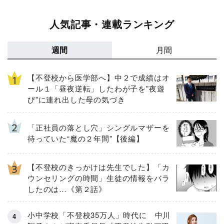
人気記事・連載ランキング
週間
月間
【不登校から医学部へ】中２で成績はオ
ール１「昼夜逆転」したわが子を”夜遊
び”に連れ出した母の気づき
「正社員の落とし穴」シングルマザーを
待っていた“魔の２年間”【後編】
【不登校のきっかけは先生でした】「カ
ウンセリングの時間」生徒の情報をバラ
したのは…《第２話》
小中学校「不登校35万人」時代に 中川