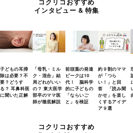
コクリコおすすめ
インタビュー & 特集
子どもの耳掃
「母乳・ミル
前頭葉の発達
約９割のママ
除は必要？不
ク・混合」結
ピークは10
が「つら
要？どうす
局どれがいい
代！ 脳科学
い！」と回
る？ 耳鼻科医
の？ 東大医学
的に子どもの
答 「読み聞
に聞いた正解
部卒のママ医
「ならいご
かせ」を楽し
師が徹底解説
と」を検証
くするアイデ
ア９選
コクリコおすすめ