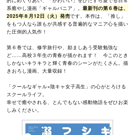
的にめぐりあい、「かわいい」をひたすら愛でる日常
系癒やし漫画「ギャルバニア」。
最新刊の第６巻は、
2025年８月12日（火）発売
です。本作は、「推し」
をもつ人なら誰もが共感する普遍的なマニア心を描い
た圧倒的人気作！
第６巻では、修学旅行や、励ましあう受験勉強な
ど……高校３年生の青春が描かれます！ 今このとき
しかないキラキラと輝く青春のシーンがたくさん。描
きおろし漫画、大量収録！
「クールなギャル×陰キャ女子高生」の心がとろける
スクールライフ。
幸せで癒やされる、とんでもない感動物語をぜひお楽
しみください。