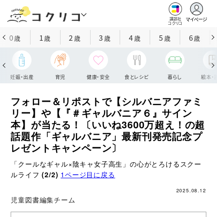
マイページ
講談社
コクリコ
0
1
2
3
4
5
6
歳
歳
歳
歳
歳
歳
歳
妊娠・出産
育児
健康・安全
食とレシピ
暮らし
絵本・
フォロー＆リポストで【シルバニアファミ
リー】や【『＃ギャルバニア６』サイン
本】が当たる！〔いいね3600万超え！の超
話題作「ギャルバニア」最新刊発売記念プ
レゼントキャンペーン〕
「クールなギャル×陰キャ女子高生」の心がとろけるスクー
ルライフ
(2/2)
1ページ目に戻る
2025.08.12
児童図書編集チーム