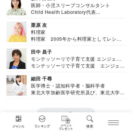
医師・小児スリープコンサルタント
Child Health Laboratory代表...
栗原 友
料理家
料理家 2005年から料理家としてレシピ
を紹介。東...
田中 昌子
モンテッソーリで子育て支援 エンジェル
モンテッソーリで子育て支援 エンジェル
ズハウス研究所所長
ズハウス研究...
細田 千尋
医学博士・認知科学者・脳科学者
東北大学加齢医学研究所及び、東北大学大
学院情報科学...
もっと見る
イベント
ジャンル
ランキング
検索
プレゼント