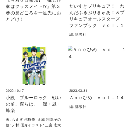
だいすきプリキュア！ わ
家はクラスメイト!?』第３
んだふるぷりきゅあ！＆プ
巻の見どころを一足先にお
リキュアオールスターズ
とどけ！
ファンブック ｖｏｌ．１
編: 講談社
2022.10.17
2023.03.31
小説 ブルーロック 戦い
Ａｎｅひめ ｖｏｌ．１４
の前、僕らは。 潔・凪・
編: 講談社
蜂楽
著: もえぎ 桃原作: 金城 宗幸その
他: ノ村 優介イラスト: 三宮 宏太