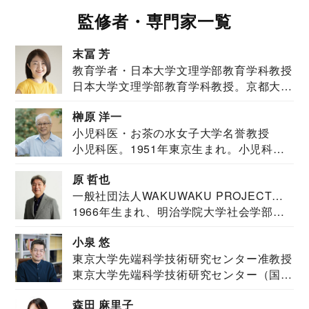
監修者・専門家一覧
末冨 芳
教育学者・日本大学文理学部教育学科教授
日本大学文理学部教育学科教授。京都大学
教育学部卒業...
榊原 洋一
小児科医・お茶の水女子大学名誉教授
小児科医。1951年東京生まれ。小児科
医。東京大学...
原 哲也
一般社団法人WAKUWAKU PROJECT
1966年生まれ、明治学院大学社会学部福
JAPAN代表・言語聴覚士・社会福祉士
祉学科卒業...
小泉 悠
東京大学先端科学技術研究センター准教授
東京大学先端科学技術研究センター（国際
安全保障構想...
森田 麻里子