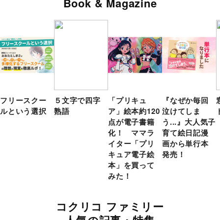
Book & Magazine
フリースクー
５文字で四字
「プリキュ
『なぜか毎回
ルという選択
熟語
ア」絵本約120
泣けてしま
点が電子書籍
う...』大人気子
化！ ママラ
育て絵日記漫
イター「プリ
画から単行本
キュア電子絵
発売！
本」を買って
みた！
コクリコ ファミリー