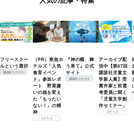
人気の記事・特集
フリースクー
（PR）東急ホ
『神の蝶、舞
アーカイブ配
ルという選択
テルズ「人気
う果て』公式
信中【第67回
食育イベン
サイト
講談社児童文
講談社コクリコ
ト」参加レポ
学新人賞】受
講談社コクリコ
ート 野菜嫌
賞作家と前選
いの娘を変え
考委員に聞く
た「もったい
「児童文学創
ない！」の精
作セミナー」
神
コクリコ
コクリコ