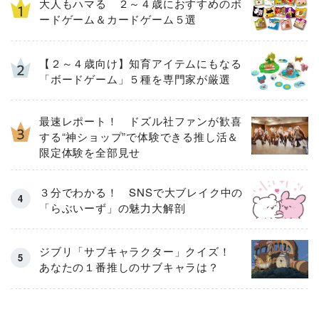
大人もハマる ２～４歳におすすめのボ
ードゲーム＆カードゲーム５選
【２～４歳向け】知育アイテムにもなる
「ボードゲーム」５種を専門家が厳選
最速レポート！ ドズル社ファンが歓喜
する“神ショップ”で体験できる推し活＆
限定体験を全部見せ
３分でわかる！ SNSで大ブレイク中の
「らぶいーず」の魅力大解剖
ジブリ「サブキャラクター」クイズ！
あなたの１番推しのサブキャラは？