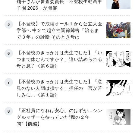
翔子さんが審査委員長「不登校生動画甲
子園 2026」が開催
【不登校】で成績オール１から公立大医
学部へ 中２で起立性調節障害「治るま
で３年」の診断 そのとき母は
【不登校のきっかけは先生でした】「い
つまで休むんですか？」追い詰められる
母と息子《第６話》
【不登校のきっかけは先生でした】「意
見のない人間は損する」担任の一言が苦
しみに…《第１話》
「正社員になれば安心」のはずが…シン
グルマザーを待っていた“魔の２年
間”【前編】