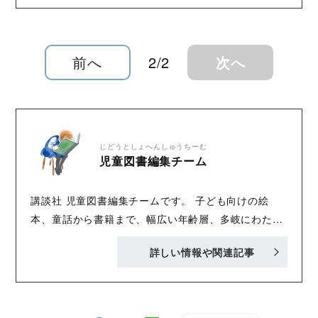
前へ
2/2
次へ
じどうとしょへんしゅうちーむ
児童図書編集チーム
講談社 児童図書編集チームです。 子ども向けの絵
本、童話から書籍まで、幅広い年齢層、多岐にわたる
内容で、「おもしろくてタメになる」書籍を刊行中！
詳しい情報や関連記事
Twitter :@Kodansha_jidou YA! Entertainmentの
Twitter :@KODANSHA_YA_PR