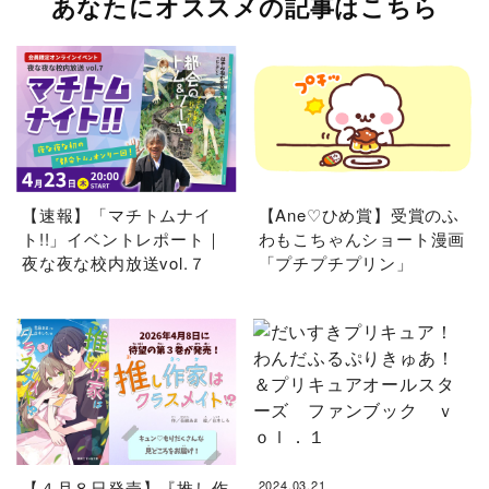
あなたにオススメの記事はこちら
【速報】「マチトムナイ
【Ane♡ひめ賞】受賞のふ
ト!!」イベントレポート｜
わもこちゃんショート漫画
夜な夜な校内放送vol.７
「プチプチプリン」
【４月８日発売】『推し作
2024.03.21