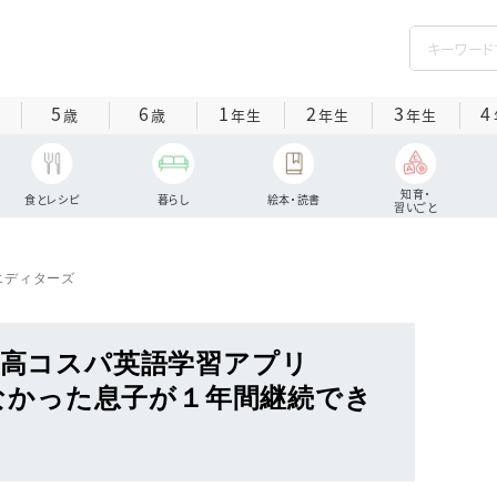
5
6
1
2
3
4
歳
歳
年生
年生
年生
知育・
食とレシピ
暮らし
絵本・読書
習いごと
エディターズ
の高コスパ英語学習アプリ
続かなかった息子が１年間継続でき