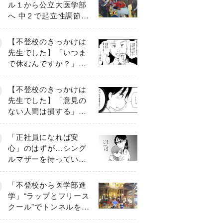
ル１から公立大医学部
へ 中２で起立性調節障
害「治るまで３年」の
診断 そのとき母は
【不登校のきっかけは
先生でした】「いつま
で休むんですか？」追
い詰められる母と息子
《第６話》
【不登校のきっかけは
先生でした】「意見の
ない人間は損する」担
任の一言が苦しみに…
《第１話》
「正社員になれば安
心」のはずが…シング
ルマザーを待ってい
た“魔の２年間”【前編】
「不登校から医学部進
学」“ラップとフリース
クール”でトンネルを脱
して高校受験へ〔元野