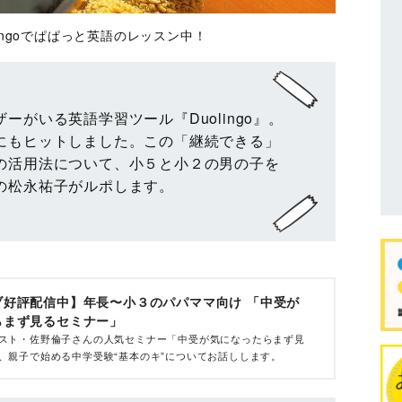
ingoでぱぱっと英語のレッスン中！
がいる英語学習ツール『Duolingo』。
にもヒットしました。この「継続できる」
の活用法について、小５と小２の男の子を
ーの松永祐子がルポします。
ブ好評配信中】年長〜小３のパパママ向け 「中受が
らまず見るセミナー」
スト・佐野倫子さんの人気セミナー「中受が気になったらまず見
、親子で始める中学受験“基本のキ”についてお話しします。