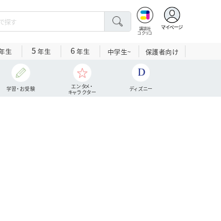
マイページ
講談社
コクリコ
5
6
年生
年生
年生
中学生~
保護者向け
エンタメ・
学習・お受験
ディズニー
キャラクター