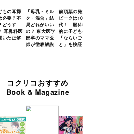
どもの耳掃
「母乳・ミル
前頭葉の発達
約９割のママ
現役
は必要？不
ク・混合」結
ピークは10
が「つら
談員
？どうす
局どれがいい
代！ 脳科学
い！」と回
に偏
？ 耳鼻科医
の？ 東大医学
的に子どもの
答 「読み聞
い」
聞いた正解
部卒のママ医
「ならいご
かせ」を楽し
由
師が徹底解説
と」を検証
くするアイデ
ア９選
コクリコおすすめ
Book & Magazine