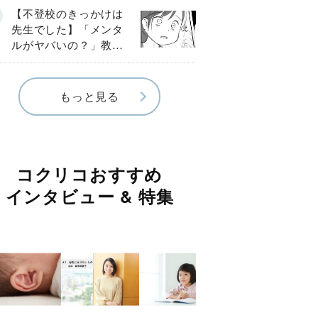
球少年の実話〕
【不登校のきっかけは
先生でした】「メンタ
ルがヤバいの？」教室
で始まった悪ふざけ
《第３話》
もっと見る
コクリコおすすめ
インタビュー & 特集