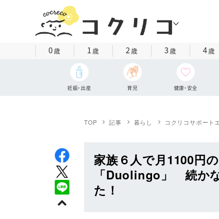
0
1
2
3
4
歳
歳
歳
歳
歳
妊娠・出産
育児
健康・安全
TOP
記事
暮らし
コクリコサポート
家族６人で月1100円
「Duolingo」 
た！