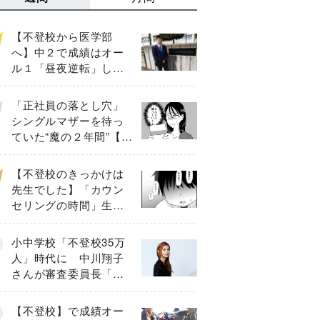
【不登校から医学部
へ】中２で成績はオー
ル１「昼夜逆転」した
わが子を”夜遊び”に連れ
出した母の気づき
「正社員の落とし穴」
シングルマザーを待っ
ていた“魔の２年間”【後
編】
【不登校のきっかけは
先生でした】「カウン
セリングの時間」生徒
の情報をバラしたの
は…《第２話》
小中学校「不登校35万
人」時代に 中川翔子
さんが審査委員長「不
登校生動画甲子園
2026」が開催
【不登校】で成績オー