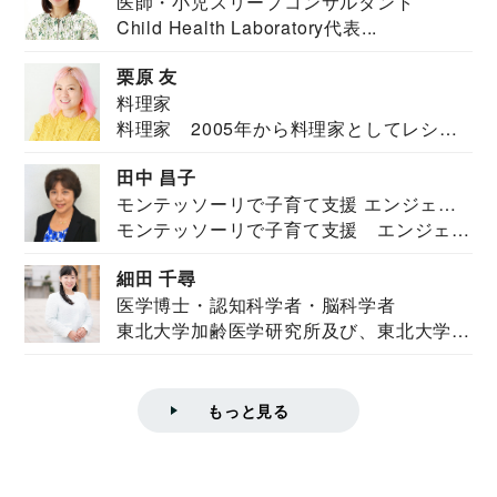
医師・小児スリープコンサルタント
Child Health Laboratory代表...
栗原 友
料理家
料理家 2005年から料理家としてレシピ
を紹介。東...
田中 昌子
モンテッソーリで子育て支援 エンジェル
モンテッソーリで子育て支援 エンジェル
ズハウス研究所所長
ズハウス研究...
細田 千尋
医学博士・認知科学者・脳科学者
東北大学加齢医学研究所及び、東北大学大
学院情報科学...
もっと見る