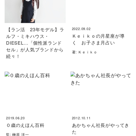
【ラン活 23年モデル】ラ
2022.09.02
Ｋｅｉｋｏの月星座が導
ルフ・ミキハウス・
く お子さま月占い
DIESEL…「個性派ランド
セル」が人気ブランドから
著: Ｋｅｉｋｏ
続々！
2019.06.20
2012.10.11
０歳のえほん百科
あかちゃん社長がやってき
た
監: 榊原 洋一