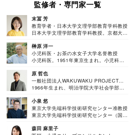
監修者・専門家一覧
末冨 芳
教育学者・日本大学文理学部教育学科教授
日本大学文理学部教育学科教授。京都大学
教育学部卒業...
榊原 洋一
小児科医・お茶の水女子大学名誉教授
小児科医。1951年東京生まれ。小児科
医。東京大学...
原 哲也
一般社団法人WAKUWAKU PROJECT
1966年生まれ、明治学院大学社会学部福
JAPAN代表・言語聴覚士・社会福祉士
祉学科卒業...
小泉 悠
東京大学先端科学技術研究センター准教授
東京大学先端科学技術研究センター（国際
安全保障構想...
森田 麻里子