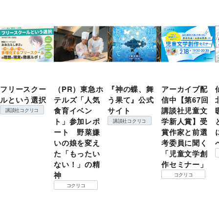
フリースクー
（PR）東急ホ
『神の蝶、舞
アーカイブ配
ルという選択
テルズ「人気
う果て』公式
信中【第67回
食育イベン
サイト
講談社児童文
講談社コクリコ
ト」参加レポ
学新人賞】受
講談社コクリコ
ート 野菜嫌
賞作家と前選
いの娘を変え
考委員に聞く
た「もったい
「児童文学創
ない！」の精
作セミナー」
神
コクリコ
コクリコ