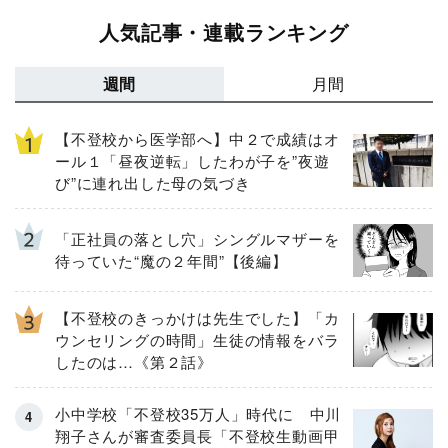
人気記事・連載ランキング
週間
月間
【不登校から医学部へ】中２で成績はオ
ール１「昼夜逆転」したわが子を”夜遊
び”に連れ出した母の気づき
「正社員の落とし穴」シングルマザーを
待っていた“魔の２年間”【後編】
【不登校のきっかけは先生でした】「カ
ウンセリングの時間」生徒の情報をバラ
したのは…《第２話》
小中学校「不登校35万人」時代に 中川
翔子さんが審査委員長「不登校生動画甲