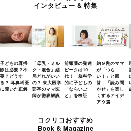
インタビュー & 特集
子どもの耳掃
「母乳・ミル
前頭葉の発達
約９割のママ
除は必要？不
ク・混合」結
ピークは10
が「つら
要？どうす
局どれがいい
代！ 脳科学
い！」と回
る？ 耳鼻科医
の？ 東大医学
的に子どもの
答 「読み聞
に聞いた正解
部卒のママ医
「ならいご
かせ」を楽し
師が徹底解説
と」を検証
くするアイデ
ア９選
コクリコおすすめ
Book & Magazine