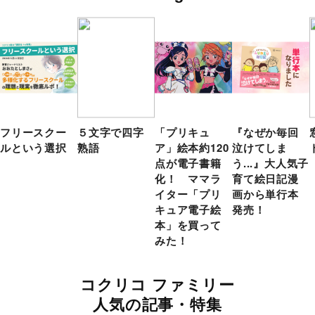
フリースクー
５文字で四字
「プリキュ
『なぜか毎回
ルという選択
熟語
ア」絵本約120
泣けてしま
点が電子書籍
う...』大人気子
化！ ママラ
育て絵日記漫
イター「プリ
画から単行本
キュア電子絵
発売！
本」を買って
みた！
コクリコ ファミリー
人気の記事・特集