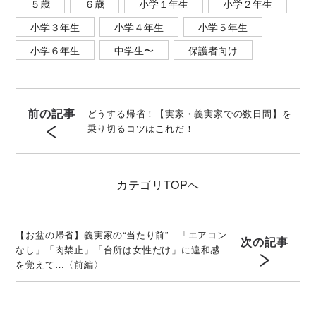
５歳
６歳
小学１年生
小学２年生
小学３年生
小学４年生
小学５年生
小学６年生
中学生〜
保護者向け
前の記事
どうする帰省！【実家・義実家での数日間】を
乗り切るコツはこれだ！
カテゴリ
TOPへ
【お盆の帰省】義実家の“当たり前” 「エアコン
次の記事
なし」「肉禁止」「台所は女性だけ」に違和感
を覚えて…〈前編〉