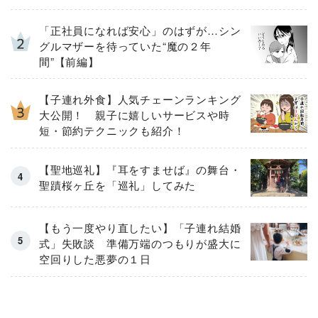
「正社員になれば安心」のはずが…シン
グルマザーを待っていた“魔の２年
間”【前編】
【子連れ外食】人気チェーンランキング
大公開！ 親子に嬉しいサービスや時
短・節約テクニックも紹介！
【聖地巡礼】『耳をすませば』の舞台・
聖蹟桜ヶ丘を「巡礼」してみた
【もう一度やり直したい】「子連れ結婚
式」失敗談 準備万端のつもりが盛大に
空回りした悪夢の１日