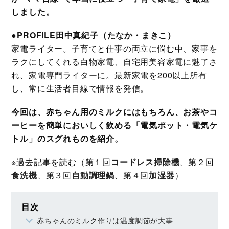
しました。
●PROFILE田中真紀子（たなか・まきこ）
家電ライター。子育てと仕事の両立に悩む中、家事を
ラクにしてくれる白物家電、自宅用美容家電に魅了さ
れ、家電専門ライターに。最新家電を200以上所有
し、常に生活者目線で情報を発信。
今回は、赤ちゃん用のミルクにはもちろん、お茶やコ
ーヒーを簡単においしく飲める「電気ポット・電気ケ
トル」のスグれものを紹介。
※過去記事を読む（第１回
コードレス掃除機
、第２回
食洗機
、第３回
自動調理鍋
、第４回
加湿器
）
目次
赤ちゃんのミルク作りは温度調節が大事