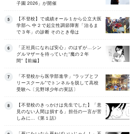
子園 2026」が開催
【不登校】で成績オール１から公立大医
学部へ 中２で起立性調節障害「治るま
で３年」の診断 そのとき母は
「正社員になれば安心」のはずが…シン
グルマザーを待っていた“魔の２年
間”【前編】
「不登校から医学部進学」“ラップとフ
リースクール”でトンネルを脱して高校
受験へ〔元野球少年の実話〕
【不登校のきっかけは先生でした】「意
見のない人間は損する」担任の一言が苦
しみに…《第１話》
「死にたいなら死ねばいいじゃん！」不