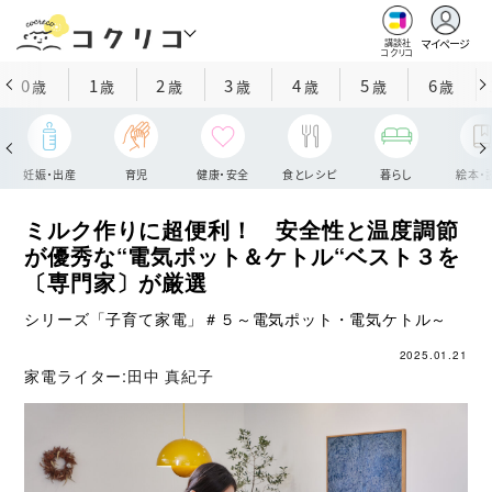
マイページ
講談社
コクリコ
0
1
2
3
4
5
6
歳
歳
歳
歳
歳
歳
歳
妊娠・出産
育児
健康・安全
食とレシピ
暮らし
絵本・
ミルク作りに超便利！ 安全性と温度調節
が優秀な“電気ポット＆ケトル“ベスト３を
〔専門家〕が厳選
シリーズ「子育て家電」＃５～電気ポット・電気ケトル～
2025.01.21
家電ライター:
田中 真紀子