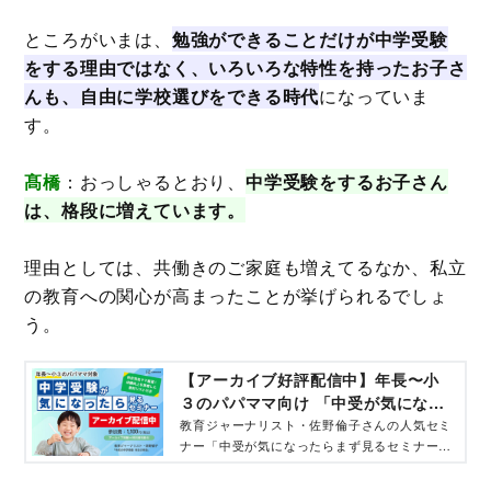
ところがいまは、
勉強ができることだけが中学受験
をする理由ではなく、いろいろな特性を持ったお子さ
んも、自由に学校選びをできる時代
になっていま
す。
髙橋
：おっしゃるとおり、
中学受験をするお子さん
は、格段に増えています。
理由としては、共働きのご家庭も増えてるなか、私立
の教育への関心が高まったことが挙げられるでしょ
う。
【アーカイブ好評配信中】年長〜小
３のパパママ向け 「中受が気になっ
たらまず見るセミナー」
教育ジャーナリスト・佐野倫子さんの人気セミ
ナー「中受が気になったらまず見るセミナー」
は、親子で始める中学受験“基本のキ”について
お話しします。