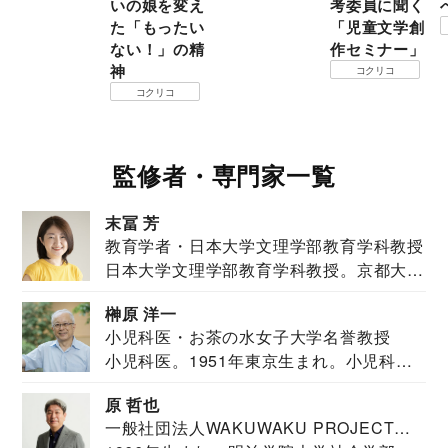
いの娘を変え
考委員に聞く
た「もったい
「児童文学創
ない！」の精
作セミナー」
神
コクリコ
コクリコ
監修者・専門家一覧
末冨 芳
教育学者・日本大学文理学部教育学科教授
日本大学文理学部教育学科教授。京都大学
教育学部卒業...
榊原 洋一
小児科医・お茶の水女子大学名誉教授
小児科医。1951年東京生まれ。小児科
医。東京大学...
原 哲也
一般社団法人WAKUWAKU PROJECT