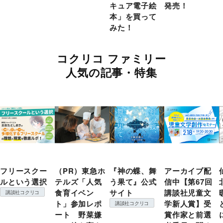
キュア電子絵
発売！
本」を買って
みた！
コクリコ ファミリー
人気の記事・特集
フリースクー
（PR）東急ホ
『神の蝶、舞
アーカイブ配
ルという選択
テルズ「人気
う果て』公式
信中【第67回
食育イベン
サイト
講談社児童文
講談社コクリコ
ト」参加レポ
学新人賞】受
講談社コクリコ
ート 野菜嫌
賞作家と前選