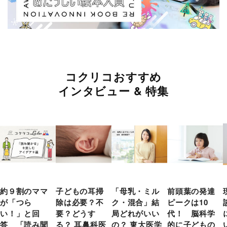
コクリコおすすめ
インタビュー & 特集
約９割のママ
子どもの耳掃
「母乳・ミル
前頭葉の発達
が「つら
除は必要？不
ク・混合」結
ピークは10
い！」と回
要？どうす
局どれがいい
代！ 脳科学
答 「読み聞
る？ 耳鼻科医
の？ 東大医学
的に子どもの