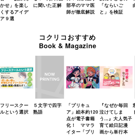
かせ」を楽し
に聞いた正解
部卒のママ医
「ならいご
くするアイデ
師が徹底解説
と」を検証
ア９選
コクリコおすすめ
Book & Magazine
フリースクー
５文字で四字
「プリキュ
『なぜか毎回
ルという選択
熟語
ア」絵本約120
泣けてしま
点が電子書籍
う...』大人気子
化！ ママラ
育て絵日記漫
イター「プリ
画から単行本