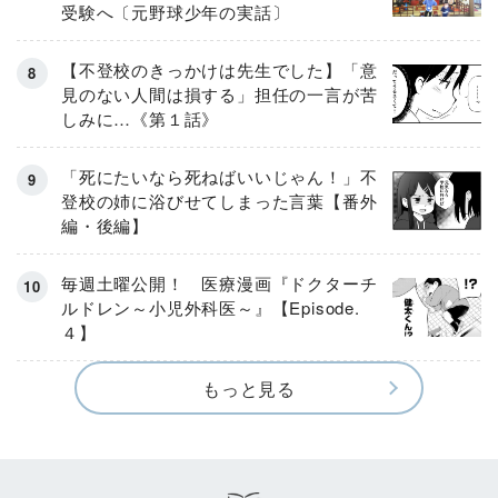
受験へ〔元野球少年の実話〕
【不登校のきっかけは先生でした】「意
見のない人間は損する」担任の一言が苦
しみに…《第１話》
「死にたいなら死ねばいいじゃん！」不
登校の姉に浴びせてしまった言葉【番外
編・後編】
毎週土曜公開！ 医療漫画『ドクターチ
ルドレン～小児外科医～』【Episode.
４】
もっと見る