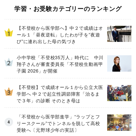
学習・お受験カテゴリーのランキング
【不登校から医学部へ】中２で成績はオ
ール１「昼夜逆転」したわが子を”夜遊
び”に連れ出した母の気づき
小中学校「不登校35万人」時代に 中川
翔子さんが審査委員長「不登校生動画甲
子園 2026」が開催
【不登校】で成績オール１から公立大医
学部へ 中２で起立性調節障害「治るま
で３年」の診断 そのとき母は
「不登校から医学部進学」“ラップとフ
リースクール”でトンネルを脱して高校
受験へ〔元野球少年の実話〕