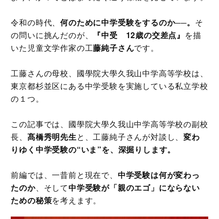
令和の時代、
何のために中学受験をするのか──。
そ
の問いに挑んだのが、
『中受 12歳の交差点』
を描
いた児童文学作家の工
藤純子さん
です。
工藤さんの母校、國學院大學久我山中学高等学校は、
東京都杉並区にある中学受験を実施している私立学校
の１つ。
この記事では、國學院大學久我山中学高等学校の副校
長、
髙橋秀明先生
と、工藤純子さんが対談し、
変わ
りゆく中学受験の“いま”を、深掘りします。
前編では、一昔前と現在で、
中学受験は何が変わっ
たのか
、そして
中学受験が「親のエゴ」にならない
ための秘策
を考えます。