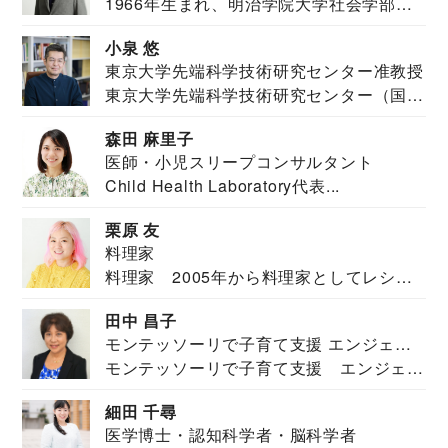
1966年生まれ、明治学院大学社会学部福
JAPAN代表・言語聴覚士・社会福祉士
祉学科卒業...
小泉 悠
東京大学先端科学技術研究センター准教授
東京大学先端科学技術研究センター（国際
安全保障構想...
森田 麻里子
医師・小児スリープコンサルタント
Child Health Laboratory代表...
栗原 友
料理家
料理家 2005年から料理家としてレシピ
を紹介。東...
田中 昌子
モンテッソーリで子育て支援 エンジェル
モンテッソーリで子育て支援 エンジェル
ズハウス研究所所長
ズハウス研究...
細田 千尋
医学博士・認知科学者・脳科学者