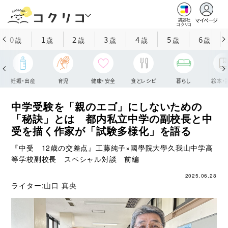
マイページ
講談社
コクリコ
0
1
2
3
4
5
6
歳
歳
歳
歳
歳
歳
歳
妊娠・出産
育児
健康・安全
食とレシピ
暮らし
絵本・
中学受験を「親のエゴ」にしないための
「秘訣」とは 都内私立中学の副校長と中
受を描く作家が「試験多様化」を語る
『中受 12歳の交差点』工藤純子×國學院大學久我山中学高
等学校副校長 スペシャル対談 前編
2025.06.28
ライター:
山口 真央