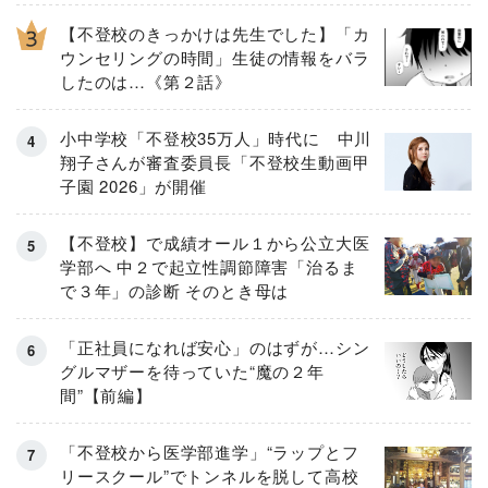
【不登校のきっかけは先生でした】「カ
ウンセリングの時間」生徒の情報をバラ
したのは…《第２話》
小中学校「不登校35万人」時代に 中川
翔子さんが審査委員長「不登校生動画甲
子園 2026」が開催
【不登校】で成績オール１から公立大医
学部へ 中２で起立性調節障害「治るま
で３年」の診断 そのとき母は
「正社員になれば安心」のはずが…シン
グルマザーを待っていた“魔の２年
間”【前編】
「不登校から医学部進学」“ラップとフ
リースクール”でトンネルを脱して高校