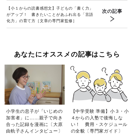
【小１からの読書感想文】子どもの「書く力」
次の記事
がアップ！ 書きたいことがあふれ出る「言語
化力」の育て方［文章の専門家監修］
あなたにオススメの記事はこちら
小学生の息子が「いじめの
【中学受験 準備】小３・小
加害者」に……親子で向き
４からの入塾で後悔しな
合った記録を漫画に〔大原
い！ 費用・スケジュール
由軌子さんインタビュー〕
の全貌〔専門家ガイド〕