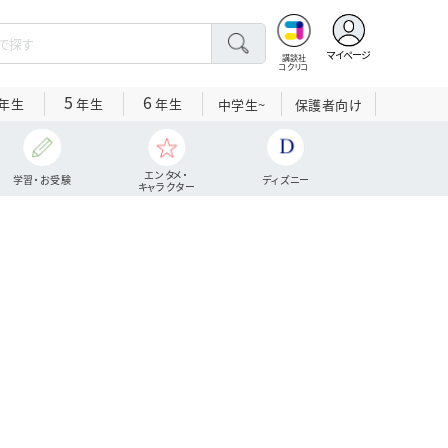
マイページ
講談社
コクリコ
5
6
年生
年生
年生
中学生~
保護者向け
エンタメ・
学習・お受験
ディズニー
キャラクター