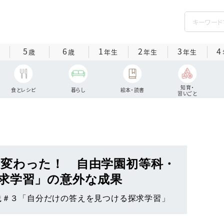
5
6
1
2
3
4
歳
歳
年生
年生
年生
知育・
食とレシピ
暮らし
絵本・読書
習いごと
変わった！ 自由学園初等科・
求学習」の意外な成果
実践＃３「自分だけの答えを見つける探求学習」