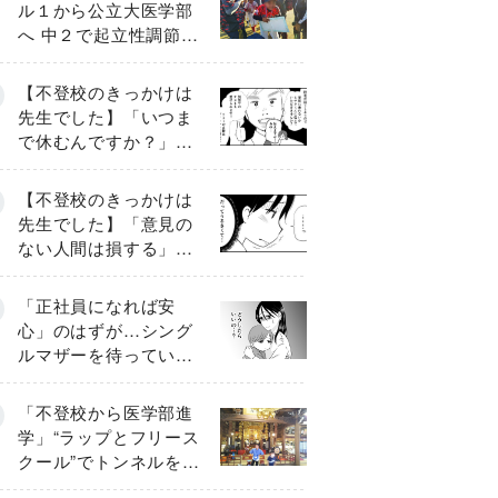
ル１から公立大医学部
へ 中２で起立性調節障
害「治るまで３年」の
診断 そのとき母は
【不登校のきっかけは
先生でした】「いつま
で休むんですか？」追
い詰められる母と息子
《第６話》
【不登校のきっかけは
先生でした】「意見の
ない人間は損する」担
任の一言が苦しみに…
《第１話》
「正社員になれば安
心」のはずが…シング
ルマザーを待ってい
た“魔の２年間”【前編】
「不登校から医学部進
学」“ラップとフリース
クール”でトンネルを脱
して高校受験へ〔元野