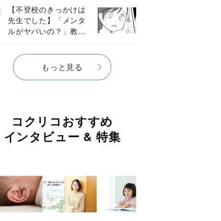
球少年の実話〕
【不登校のきっかけは
先生でした】「メンタ
ルがヤバいの？」教室
で始まった悪ふざけ
《第３話》
もっと見る
コクリコおすすめ
インタビュー & 特集