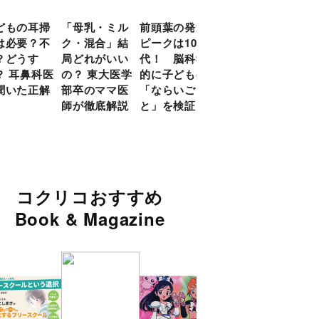
どもの耳掃
「母乳・ミル
前頭葉の発達
約９割のママ
現役
は必要？不
ク・混合」結
ピークは10
が「つら
談員
？どうす
局どれがいい
代！ 脳科学
い！」と回
に偏
？ 耳鼻科医
の？ 東大医学
的に子どもの
答 「読み聞
い」
聞いた正解
部卒のママ医
「ならいご
かせ」を楽し
由
師が徹底解説
と」を検証
くするアイデ
ア９選
コクリコおすすめ
Book & Magazine