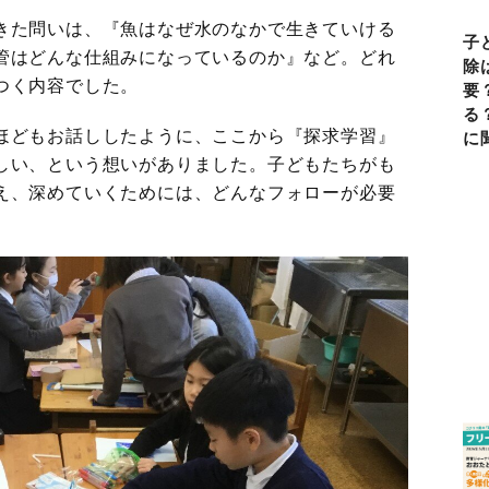
きた問いは、『魚はなぜ水のなかで生きていける
子
管はどんな仕組みになっているのか』など。どれ
除
つく内容でした。
要
る
ほどもお話ししたように、ここから『探求学習』
に
しい、という想いがありました。子どもたちがも
え、深めていくためには、どんなフォローが必要