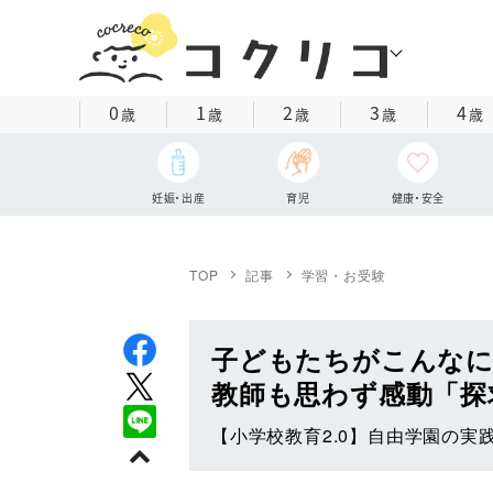
0
1
2
3
4
歳
歳
歳
歳
歳
妊娠・出産
育児
健康・安全
TOP
記事
学習・お受験
子どもたちがこんなに
教師も思わず感動「探
【小学校教育2.0】自由学園の