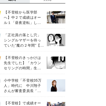
【不登校から医学部
へ】中２で成績はオー
ル１「昼夜逆転」した
わが子を”夜遊び”に連れ
出した母の気づき
「正社員の落とし穴」
シングルマザーを待っ
ていた“魔の２年間”【後
編】
【不登校のきっかけは
先生でした】「カウン
セリングの時間」生徒
の情報をバラしたの
は…《第２話》
小中学校「不登校35万
人」時代に 中川翔子
さんが審査委員長「不
登校生動画甲子園
2026」が開催
【不登校】で成績オー