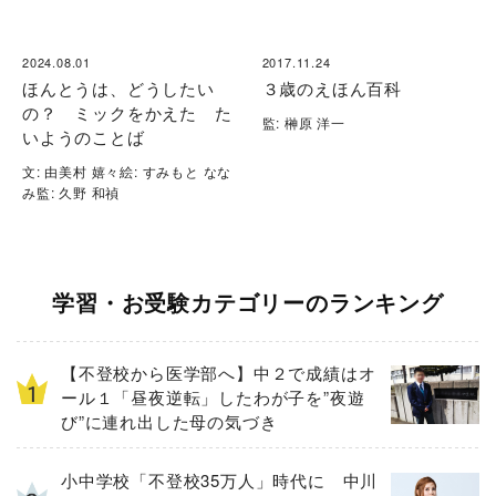
2024.08.01
2017.11.24
ほんとうは、どうしたい
３歳のえほん百科
の？ ミックをかえた た
監: 榊原 洋一
いようのことば
文: 由美村 嬉々絵: すみもと なな
み監: 久野 和禎
学習・お受験カテゴリーのランキング
【不登校から医学部へ】中２で成績はオ
ール１「昼夜逆転」したわが子を”夜遊
び”に連れ出した母の気づき
小中学校「不登校35万人」時代に 中川