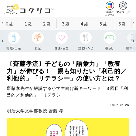
マイページ
講談社
コクリコ
0
1
2
3
4
5
6
歳
歳
歳
歳
歳
歳
歳
妊娠・出産
育児
健康・安全
食とレシピ
暮らし
絵本・
〔齋藤孝流〕子どもの「語彙力」「教養
力」が伸びる！ 親も知りたい「利己的／
利他的」「リテラシー」の使い方とは？
齋藤孝先生が解説する小学生向け新キーワード ３回目「利
己的／利他的」「リテラシー」
2026.05.26
明治大学文学部教授:
齋藤 孝