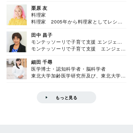
栗原 友
料理家
料理家 2005年から料理家としてレシピ
を紹介。東...
田中 昌子
モンテッソーリで子育て支援 エンジェル
モンテッソーリで子育て支援 エンジェル
ズハウス研究所所長
ズハウス研究...
細田 千尋
医学博士・認知科学者・脳科学者
東北大学加齢医学研究所及び、東北大学大
学院情報科学...
もっと見る