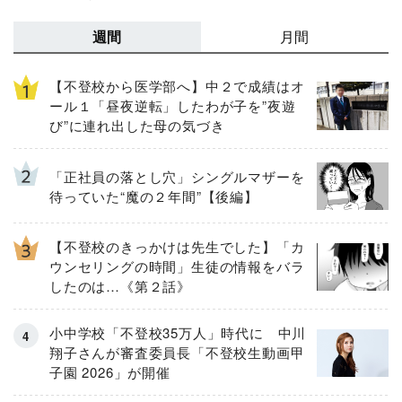
週間
月間
【不登校から医学部へ】中２で成績はオ
ール１「昼夜逆転」したわが子を”夜遊
び”に連れ出した母の気づき
「正社員の落とし穴」シングルマザーを
待っていた“魔の２年間”【後編】
【不登校のきっかけは先生でした】「カ
ウンセリングの時間」生徒の情報をバラ
したのは…《第２話》
小中学校「不登校35万人」時代に 中川
翔子さんが審査委員長「不登校生動画甲
子園 2026」が開催