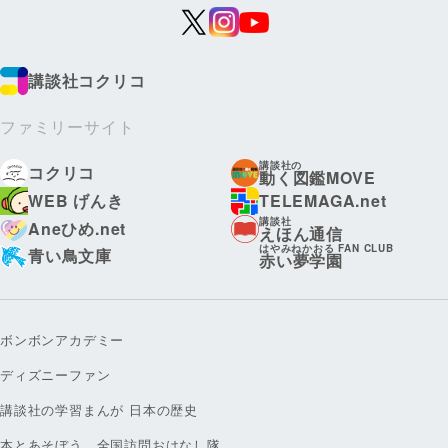
講談社コクリコ
ファミリーサイト
講談社の
コクリコ
動く図鑑MOVE
WEB げんき
TELEMAGA.net
講談社
Aneひめ.net
えほん通信
はやみねかおる FAN CLUB
青い鳥文庫
赤い夢学園
ボンボンアカデミー
ディズニーファン
講談社の学習まんが 日本の歴史
本とあそぼう 全国訪問おはなし隊