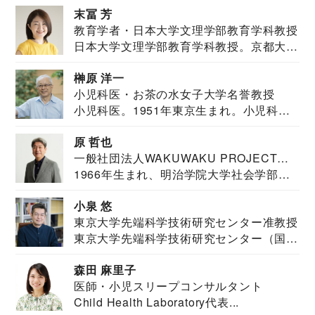
末冨 芳
教育学者・日本大学文理学部教育学科教授
日本大学文理学部教育学科教授。京都大学
教育学部卒業...
榊原 洋一
小児科医・お茶の水女子大学名誉教授
小児科医。1951年東京生まれ。小児科
医。東京大学...
原 哲也
一般社団法人WAKUWAKU PROJECT
1966年生まれ、明治学院大学社会学部福
JAPAN代表・言語聴覚士・社会福祉士
祉学科卒業...
小泉 悠
東京大学先端科学技術研究センター准教授
東京大学先端科学技術研究センター（国際
安全保障構想...
森田 麻里子
医師・小児スリープコンサルタント
Child Health Laboratory代表...