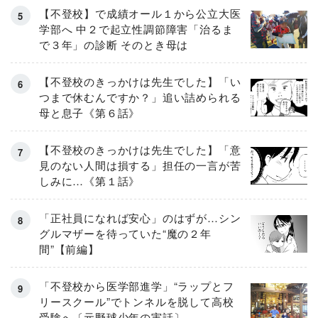
【不登校】で成績オール１から公立大医
学部へ 中２で起立性調節障害「治るま
で３年」の診断 そのとき母は
【不登校のきっかけは先生でした】「い
つまで休むんですか？」追い詰められる
母と息子《第６話》
【不登校のきっかけは先生でした】「意
見のない人間は損する」担任の一言が苦
しみに…《第１話》
「正社員になれば安心」のはずが…シン
グルマザーを待っていた“魔の２年
間”【前編】
「不登校から医学部進学」“ラップとフ
リースクール”でトンネルを脱して高校
受験へ〔元野球少年の実話〕