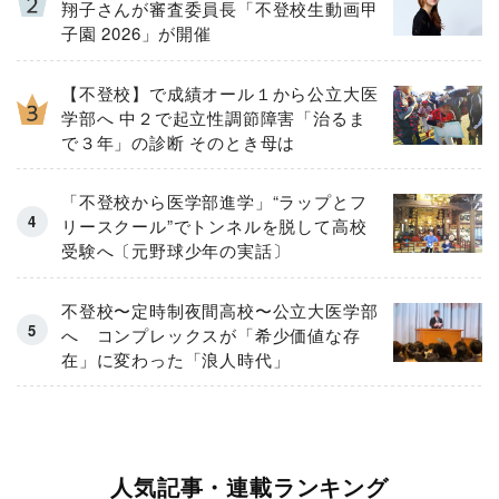
翔子さんが審査委員長「不登校生動画甲
子園 2026」が開催
【不登校】で成績オール１から公立大医
学部へ 中２で起立性調節障害「治るま
で３年」の診断 そのとき母は
「不登校から医学部進学」“ラップとフ
リースクール”でトンネルを脱して高校
受験へ〔元野球少年の実話〕
不登校〜定時制夜間高校〜公立大医学部
へ コンプレックスが「希少価値な存
在」に変わった「浪人時代」
人気記事・連載ランキング