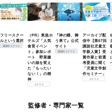
フリースクー
（PR）東急ホ
『神の蝶、舞
アーカイブ配
ルという選択
テルズ「人気
う果て』公式
信中【第67回
食育イベン
サイト
講談社児童文
講談社コクリコ
ト」参加レポ
学新人賞】受
講談社コクリコ
ート 野菜嫌
賞作家と前選
いの娘を変え
考委員に聞く
た「もったい
「児童文学創
ない！」の精
作セミナー」
神
コクリコ
コクリコ
監修者・専門家一覧