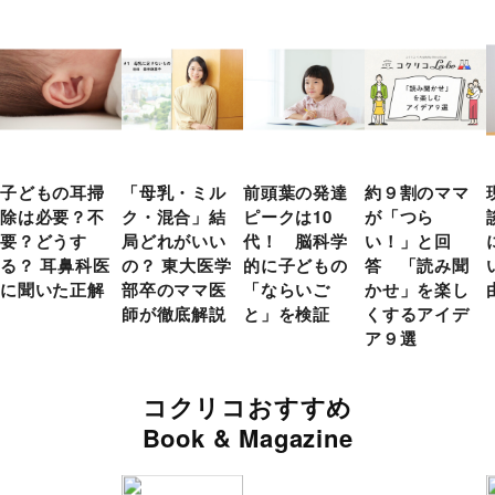
子どもの耳掃
「母乳・ミル
前頭葉の発達
約９割のママ
除は必要？不
ク・混合」結
ピークは10
が「つら
要？どうす
局どれがいい
代！ 脳科学
い！」と回
る？ 耳鼻科医
の？ 東大医学
的に子どもの
答 「読み聞
に聞いた正解
部卒のママ医
「ならいご
かせ」を楽し
師が徹底解説
と」を検証
くするアイデ
ア９選
コクリコおすすめ
Book & Magazine