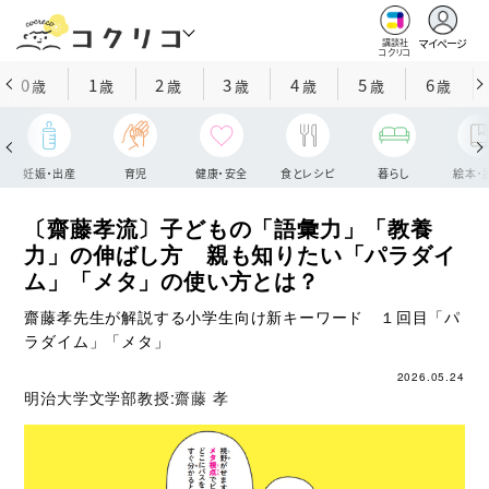
マイページ
講談社
コクリコ
0
1
2
3
4
5
6
歳
歳
歳
歳
歳
歳
歳
妊娠・出産
育児
健康・安全
食とレシピ
暮らし
絵本・
〔齋藤孝流〕子どもの「語彙力」「教養
力」の伸ばし方 親も知りたい「パラダイ
ム」「メタ」の使い方とは？
齋藤孝先生が解説する小学生向け新キーワード １回目「パ
ラダイム」「メタ」
2026.05.24
明治大学文学部教授:
齋藤 孝