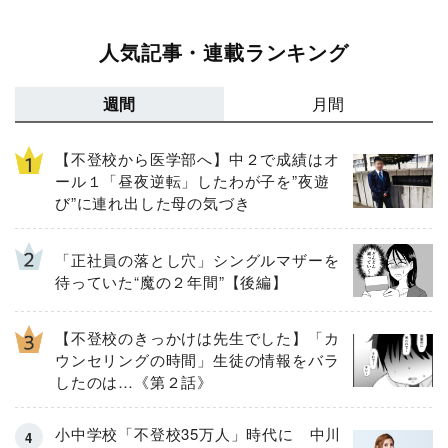
人気記事・連載ランキング
週間
月間
【不登校から医学部へ】中２で成績はオ
ール１「昼夜逆転」したわが子を”夜遊
び”に連れ出した母の気づき
「正社員の落とし穴」シングルマザーを
待っていた“魔の２年間”【後編】
【不登校のきっかけは先生でした】「カ
ウンセリングの時間」生徒の情報をバラ
したのは…《第２話》
小中学校「不登校35万人」時代に 中川