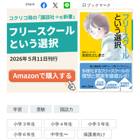
share
ブックマーク
学習
受験
国語力
小学３年生
小学４年生
小学５年生
小学６年生
中学生〜
保護者向け