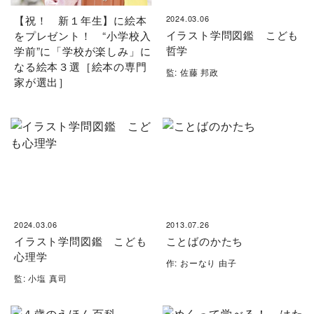
【祝！ 新１年生】に絵本
2024.03.06
イラスト学問図鑑 こども
をプレゼント！ “小学校入
哲学
学前”に「学校が楽しみ」に
なる絵本３選［絵本の専門
監: 佐藤 邦政
家が選出］
2024.03.06
2013.07.26
イラスト学問図鑑 こども
ことばのかたち
心理学
作: おーなり 由子
監: 小塩 真司