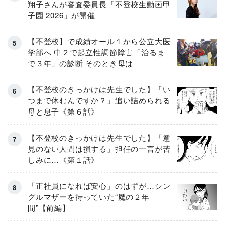
翔子さんが審査委員長「不登校生動画甲
子園 2026」が開催
【不登校】で成績オール１から公立大医
学部へ 中２で起立性調節障害「治るま
で３年」の診断 そのとき母は
【不登校のきっかけは先生でした】「い
つまで休むんですか？」追い詰められる
母と息子《第６話》
【不登校のきっかけは先生でした】「意
見のない人間は損する」担任の一言が苦
しみに…《第１話》
「正社員になれば安心」のはずが…シン
グルマザーを待っていた“魔の２年
間”【前編】