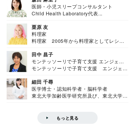
医師・小児スリープコンサルタント
Child Health Laboratory代表...
栗原 友
料理家
料理家 2005年から料理家としてレシピ
を紹介。東...
田中 昌子
モンテッソーリで子育て支援 エンジェル
モンテッソーリで子育て支援 エンジェル
ズハウス研究所所長
ズハウス研究...
細田 千尋
医学博士・認知科学者・脳科学者
東北大学加齢医学研究所及び、東北大学大
学院情報科学...
もっと見る