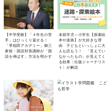
【中学受験】「４年生の苦
未就学児～小学生【探索絵
手」はひっくり返せる！
本や迷路】が大好きな理
「早稲田アカデミー」御三
由 子どもといっしょに大
家校・国語対策講師が「国
人も読もう！ 「見えてい
語を伸ばす」方法を明かす
なかったもの」が見えてく
る効果〔出版ジャーナリス
ト〕が解説