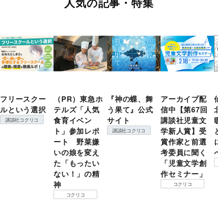
人気の記事・特集
フリースクー
（PR）東急ホ
『神の蝶、舞
アーカイブ配
ルという選択
テルズ「人気
う果て』公式
信中【第67回
食育イベン
サイト
講談社児童文
講談社コクリコ
ト」参加レポ
学新人賞】受
講談社コクリコ
ート 野菜嫌
賞作家と前選
いの娘を変え
考委員に聞く
た「もったい
「児童文学創
ない！」の精
作セミナー」
神
コクリコ
コクリコ