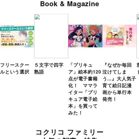
Book & Magazine
フリースクー
５文字で四字
「プリキュ
『なぜか毎回
ルという選択
熟語
ア」絵本約120
泣けてしま
点が電子書籍
う...』大人気子
化！ ママラ
育て絵日記漫
イター「プリ
画から単行本
キュア電子絵
発売！
本」を買って
みた！
コクリコ ファミリー