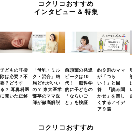
コクリコおすすめ
インタビュー & 特集
子どもの耳掃
「母乳・ミル
前頭葉の発達
約９割のママ
除は必要？不
ク・混合」結
ピークは10
が「つら
要？どうす
局どれがいい
代！ 脳科学
い！」と回
る？ 耳鼻科医
の？ 東大医学
的に子どもの
答 「読み聞
に聞いた正解
部卒のママ医
「ならいご
かせ」を楽し
師が徹底解説
と」を検証
くするアイデ
ア９選
コクリコおすすめ