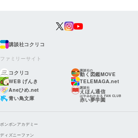
講談社コクリコ
ファミリーサイト
講談社の
コクリコ
動く図鑑MOVE
WEB げんき
TELEMAGA.net
講談社
Aneひめ.net
えほん通信
はやみねかおる FAN CLUB
青い鳥文庫
赤い夢学園
ボンボンアカデミー
ディズニーファン