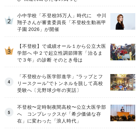
小中学校「不登校35万人」時代に 中川
翔子さんが審査委員長「不登校生動画甲
子園 2026」が開催
【不登校】で成績オール１から公立大医
学部へ 中２で起立性調節障害「治るま
で３年」の診断 そのとき母は
「不登校から医学部進学」“ラップとフ
リースクール”でトンネルを脱して高校
受験へ〔元野球少年の実話〕
不登校〜定時制夜間高校〜公立大医学部
へ コンプレックスが「希少価値な存
在」に変わった「浪人時代」