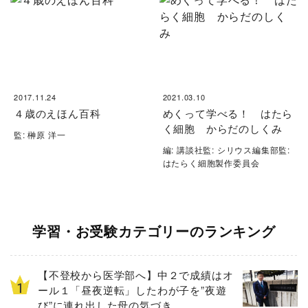
2017.11.24
2021.03.10
４歳のえほん百科
めくって学べる！ はたら
く細胞 からだのしくみ
監: 榊原 洋一
編: 講談社監: シリウス編集部監:
はたらく細胞製作委員会
学習・お受験カテゴリーのランキング
【不登校から医学部へ】中２で成績はオ
ール１「昼夜逆転」したわが子を”夜遊
び”に連れ出した母の気づき