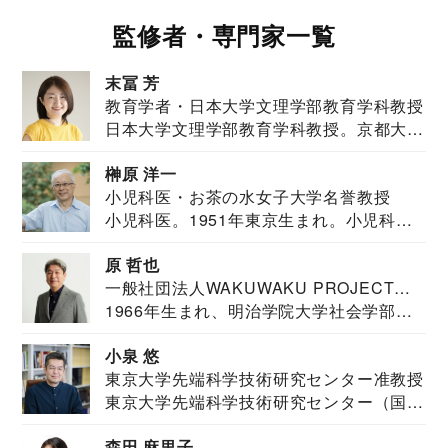
監修者・専門家一覧
末冨 芳
教育学者・日本大学文理学部教育学科教授
日本大学文理学部教育学科教授。京都大学
教育学部卒業...
榊原 洋一
小児科医・お茶の水女子大学名誉教授
小児科医。1951年東京生まれ。小児科
医。東京大学...
原 哲也
一般社団法人WAKUWAKU PROJECT
1966年生まれ、明治学院大学社会学部福
JAPAN代表・言語聴覚士・社会福祉士
祉学科卒業...
小泉 悠
東京大学先端科学技術研究センター准教授
東京大学先端科学技術研究センター（国際
安全保障構想...
森田 麻里子