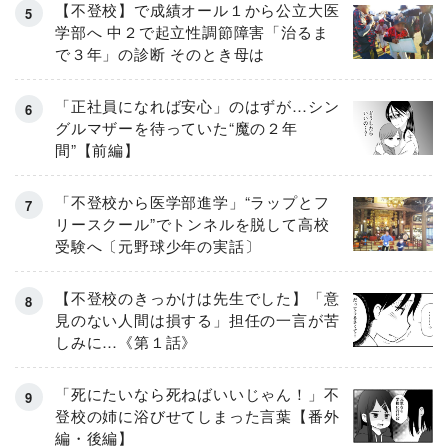
【不登校】で成績オール１から公立大医
学部へ 中２で起立性調節障害「治るま
で３年」の診断 そのとき母は
「正社員になれば安心」のはずが…シン
グルマザーを待っていた“魔の２年
間”【前編】
「不登校から医学部進学」“ラップとフ
リースクール”でトンネルを脱して高校
受験へ〔元野球少年の実話〕
【不登校のきっかけは先生でした】「意
見のない人間は損する」担任の一言が苦
しみに…《第１話》
「死にたいなら死ねばいいじゃん！」不
登校の姉に浴びせてしまった言葉【番外
編・後編】