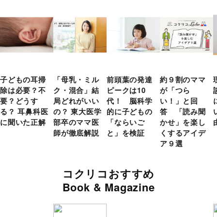
子どもの耳掃
「母乳・ミル
前頭葉の発達
約９割のママ
除は必要？不
ク・混合」結
ピークは10
が「つら
要？どうす
局どれがいい
代！ 脳科学
い！」と回
る？ 耳鼻科医
の？ 東大医学
的に子どもの
答 「読み聞
に聞いた正解
部卒のママ医
「ならいご
かせ」を楽し
師が徹底解説
と」を検証
くするアイデ
ア９選
コクリコおすすめ
Book & Magazine