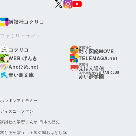
講談社コクリコ
ファミリーサイト
講談社の
コクリコ
動く図鑑MOVE
WEB げんき
TELEMAGA.net
講談社
Aneひめ.net
えほん通信
はやみねかおる FAN CLUB
青い鳥文庫
赤い夢学園
ボンボンアカデミー
ディズニーファン
講談社の学習まんが 日本の歴史
本とあそぼう 全国訪問おはなし隊