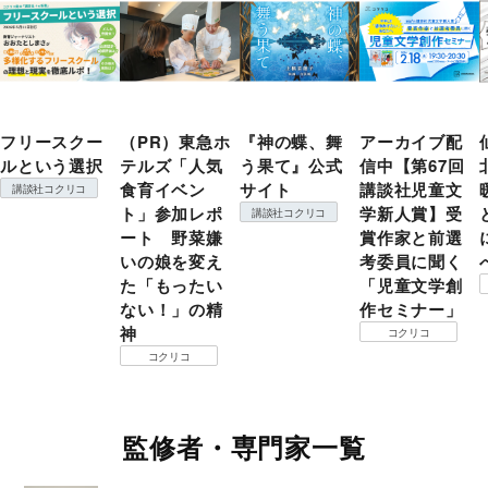
フリースクー
（PR）東急ホ
『神の蝶、舞
アーカイブ配
ルという選択
テルズ「人気
う果て』公式
信中【第67回
食育イベン
サイト
講談社児童文
講談社コクリコ
ト」参加レポ
学新人賞】受
講談社コクリコ
ート 野菜嫌
賞作家と前選
いの娘を変え
考委員に聞く
た「もったい
「児童文学創
ない！」の精
作セミナー」
神
コクリコ
コクリコ
監修者・専門家一覧