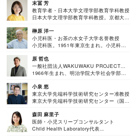
末冨 芳
教育学者・日本大学文理学部教育学科教授
日本大学文理学部教育学科教授。京都大学
教育学部卒業...
榊原 洋一
小児科医・お茶の水女子大学名誉教授
小児科医。1951年東京生まれ。小児科
医。東京大学...
原 哲也
一般社団法人WAKUWAKU PROJECT
1966年生まれ、明治学院大学社会学部福
JAPAN代表・言語聴覚士・社会福祉士
祉学科卒業...
小泉 悠
東京大学先端科学技術研究センター准教授
東京大学先端科学技術研究センター（国際
安全保障構想...
森田 麻里子
医師・小児スリープコンサルタント
Child Health Laboratory代表...