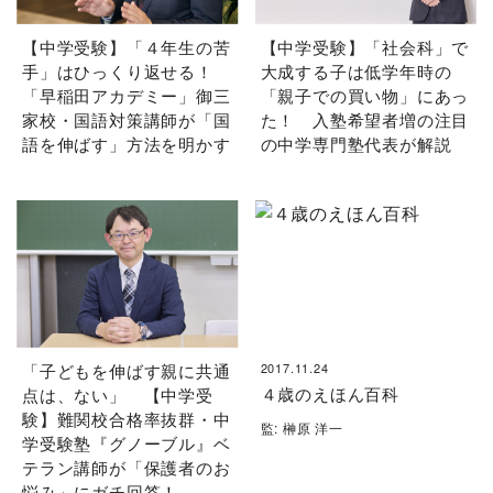
【中学受験】「４年生の苦
【中学受験】「社会科」で
手」はひっくり返せる！
大成する子は低学年時の
「早稲田アカデミー」御三
「親子での買い物」にあっ
家校・国語対策講師が「国
た！ 入塾希望者増の注目
語を伸ばす」方法を明かす
の中学専門塾代表が解説
「子どもを伸ばす親に共通
2017.11.24
４歳のえほん百科
点は、ない」 【中学受
験】難関校合格率抜群・中
監: 榊原 洋一
学受験塾『グノーブル』ベ
テラン講師が「保護者のお
悩み」にガチ回答！