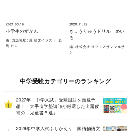
2021.03.19
2020.11.12
小学生のずかん
きょうりゅうドリル めい
ろ
編: 講談社監: 瀧 靖之イラスト: 真
島 ヒロ
編: 株式会社 オフィスサンマルサ
ン
中学受験カテゴリーのランキング
2027年「中学入試」受験国語を最速予
想！ 大手進学塾講師が厳選した出題候
補の「児童書５選」
2026年中学入試ふりかえり 国語物語文