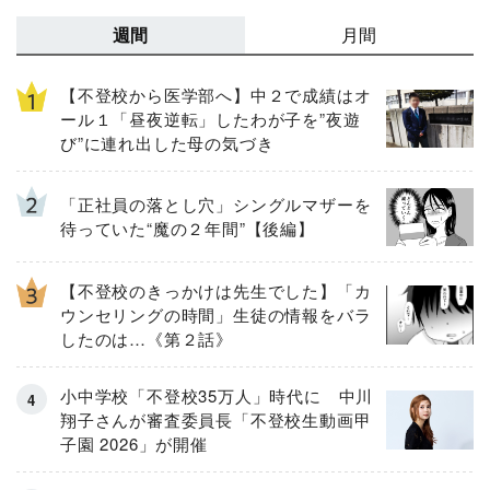
週間
月間
【不登校から医学部へ】中２で成績はオ
ール１「昼夜逆転」したわが子を”夜遊
び”に連れ出した母の気づき
「正社員の落とし穴」シングルマザーを
待っていた“魔の２年間”【後編】
【不登校のきっかけは先生でした】「カ
ウンセリングの時間」生徒の情報をバラ
したのは…《第２話》
小中学校「不登校35万人」時代に 中川
翔子さんが審査委員長「不登校生動画甲
子園 2026」が開催