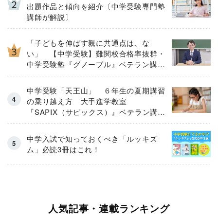
出題作品と傾向を紹介〔中学受験専門塾
講師が解説〕
「子どもを伸ばす親に共通点は、な
い」 【中学受験】難関校合格率抜群・
中学受験塾『グノーブル』ベテラン講師
が「保護者のお悩み」にガチ回答！
中学受験「天王山」 ６年生の夏期講習
の乗り越え方 大手進学教室
『SAPIX（サピックス）』ベテラン講師
が伝授
中学入試で知っておくべき「ルッキズ
ム」必読3冊はこれ！
人気記事・連載ランキング