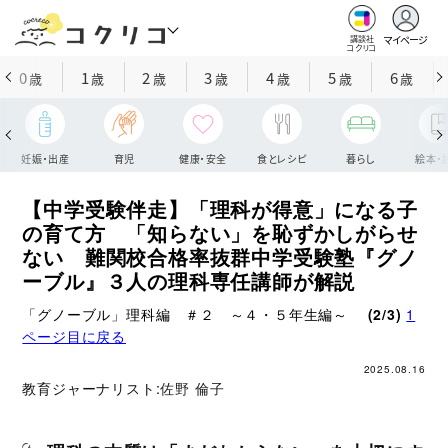
マイページ
講談社
コクリコ
0
1
2
3
4
5
6
歳
歳
歳
歳
歳
歳
歳
妊娠・出産
育児
健康・安全
食とレシピ
暮らし
絵本・
【中学受験伴走】「理科が得意」になる子
の育て方 「知らない」を恥ずかしがらせ
ない 難関校合格率抜群中学受験塾『グノ
ーブル』３人の理科専任講師が解説
「グノーブル」理科編 ＃２ ～４・５年生編～
(2/3)
1
ページ目に戻る
2025.08.16
教育ジャーナリスト:
佐野 倫子