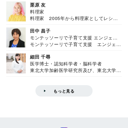
栗原 友
料理家
料理家 2005年から料理家としてレシピ
を紹介。東...
田中 昌子
モンテッソーリで子育て支援 エンジェル
モンテッソーリで子育て支援 エンジェル
ズハウス研究所所長
ズハウス研究...
細田 千尋
医学博士・認知科学者・脳科学者
東北大学加齢医学研究所及び、東北大学大
学院情報科学...
もっと見る