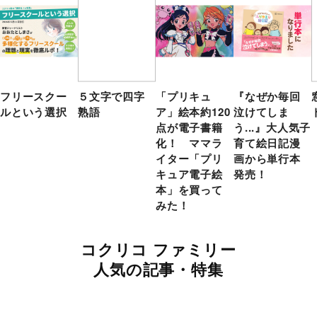
フリースクー
５文字で四字
「プリキュ
『なぜか毎回
ルという選択
熟語
ア」絵本約120
泣けてしま
点が電子書籍
う...』大人気子
化！ ママラ
育て絵日記漫
イター「プリ
画から単行本
キュア電子絵
発売！
本」を買って
みた！
コクリコ ファミリー
人気の記事・特集