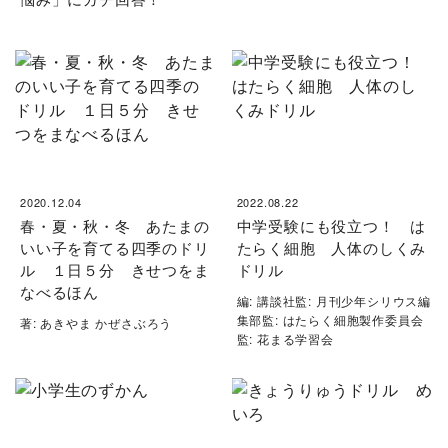
2020.12.04
2022.08.22
春・夏・秋・冬 あたまの
中学受験にも役立つ！ は
いい子を育てる四季のドリ
たらく細胞 人体のしくみ
ル １日５分 きせつをま
ドリル
なべるほん
編: 講談社監: 月刊少年シリウス編
集部監: はたらく細胞製作委員会
著: あきやま かぜさぶろう
監: 花まる学習会