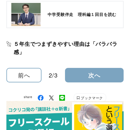
中学受験伴走 理科編１回目を読む
５年生でつまずきやすい理由は「バラバラ
感」
前へ
2/3
次へ
share
ブックマーク