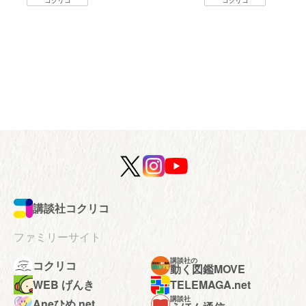
コクリコ
コクリコ
講談社コクリコ
ファミリーサイト
講談社の
コクリコ
動く図鑑MOVE
WEB げんき
TELEMAGA.net
講談社
Aneひめ.net