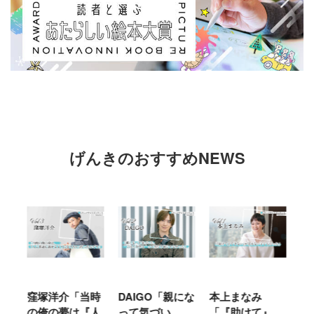
げんきのおすすめNEWS
窪塚洋介「当時
DAIGO「親にな
本上まなみ
千
る
の俺の夢は『人
って気づい
「『助けて』
育