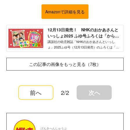
Amazonで詳細を見る
12月13日発売！ NHKのおかあさんと
いっしょ2025 ふゆ号ふろくは「からだ
☆ダンダン サイコロ」 - WEB げんき
講談社の幼児雑誌「NHKのおかあさんといっし
ょ」2025ふゆ号（12月13日発売）のふろくは「か
｜講談社
らだ☆ダンダン サイコロ」！ お兄さん＆お姉
さん撮りおろしの大ボリュームインタビューも掲
この記事の画像をもっと見る（7枚）
載！
前へ
2/2
次へ
げんきへんしゅうぶ