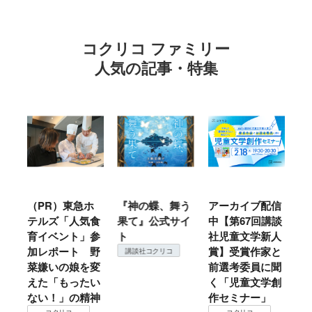
コクリコ ファミリー
人気の記事・特集
ル
（PR）東急ホ
『神の蝶、舞う
アーカイブ配信
仙
テルズ「人気食
果て』公式サイ
中【第67回講談
地
育イベント」参
ト
社児童文学新人
暖
加レポート 野
賞】受賞作家と
こ
講談社コクリコ
菜嫌いの娘を変
前選考委員に聞
て
えた「もったい
く「児童文学創
ない！」の精神
作セミナー」