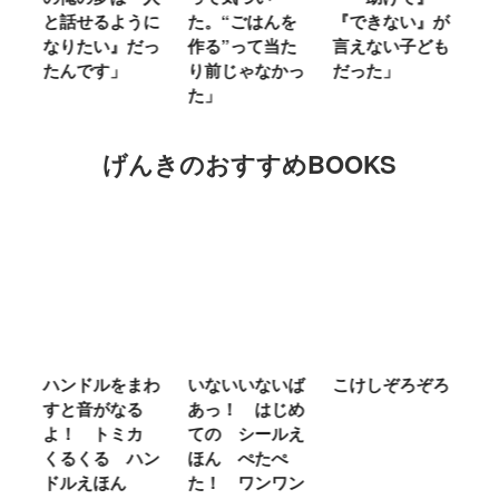
ミ
と話せるように
た。“ごはんを
『できない』が
ヤ
」
なりたい』だっ
作る”って当た
言えない子ども
る
たんです」
り前じゃなかっ
だった」
た
た」
げんきのおすすめBOOKS
ム
ハンドルをまわ
いないいないば
こけしぞろぞろ
Ｍ
せ
すと音がなる
あっ！ はじめ
Ｌ
ほ
よ！ トミカ
ての シールえ
Ｍ
くるくる ハン
ほん ぺたぺ
し
ドルえほん
た！ ワンワン
に