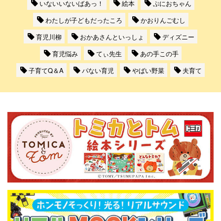
いないいないばあっ！
絵本
ぷにおちゃん
わたしが子どもだったころ
かおりんごむし
育児川柳
おかあさんといっしょ
ディズニー
育児悩み
てぃ先生
あの手この手
子育てQ＆A
パない育児
やばい野菜
夫育て