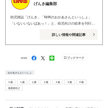
げんき編集部
幼児雑誌「げんき」「NHKのおかあさんといっしょ」
「いないいないばあっ！」と、幼児向けの絵本を刊行し
ている講談社げんき編集部のサイトです。１・２・３歳
詳しい情報や関連記事
のお子さんがいるパパ・ママを中心に、おもしろくて役
に立つ子育てや絵本の情報が満載！ Instagram :
genki_magazine Twitter : @kodanshagenki LINE :
@genki
ブックマーク
share
おかあさんといっしょ
０歳
１歳
２歳
３歳
４歳
５歳
６歳
保護者向け