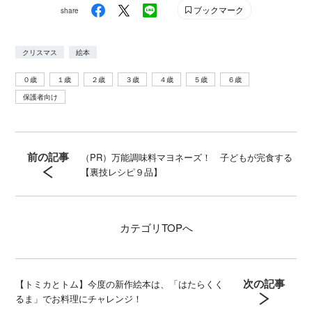
@genki
ブックマーク
share
クリスマス
絵本
０歳
１歳
２歳
３歳
４歳
５歳
６歳
保護者向け
前の記事
（PR）万能調味料マヨネーズ！ 子どもが完食する
【裏技レシピ９品】
カテゴリ
TOPへ
次の記事
【トミカとトム】今度の新作絵本は、「はたらくく
るま」でお料理にチャレンジ！