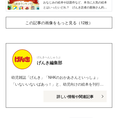
位発表！-WEB げんき｜講談社
おなじみの絵本や話題作など、本当に人気の絵本
とはいったいどれ？ げんき読者の親御さん約
1000人によるリアルな投票で人気の絵本をランキ
ング形式で発表します！ 全クチコミ付きで信頼
この記事の画像をもっと見る（12枚）
度大。１歳、２歳、３歳の部門で得た票数をもと
に人気絵本の総合ランキングをまとめてご紹介。
げんきへんしゅうぶ
げんき編集部
幼児雑誌「げんき」「NHKのおかあさんといっしょ」
「いないいないばあっ！」と、幼児向けの絵本を刊行し
ている講談社げんき編集部のサイトです。１・２・３歳
詳しい情報や関連記事
のお子さんがいるパパ・ママを中心に、おもしろくて役
に立つ子育てや絵本の情報が満載！ Instagram :
genki_magazine Twitter : @kodanshagenki LINE :