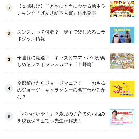
【１歳むけ】子どもに本当にウケる絵本ラ
1
ンキング「げんき絵本大賞」結果発表
スンスンって何者？ 親子で楽しめるコラ
2
ボグッズ情報
子連れに最適！ キッズとママ・パパが楽
3
しめるレストラン＆カフェ〔上野篇〕
全部解けたらジョージマニア！ 「おさる
のジョージ」キャラクターの名前わかるか
な？
「パパはいや！」２歳児の子育てのお悩み
を現役保育士てぃ先生が解決！