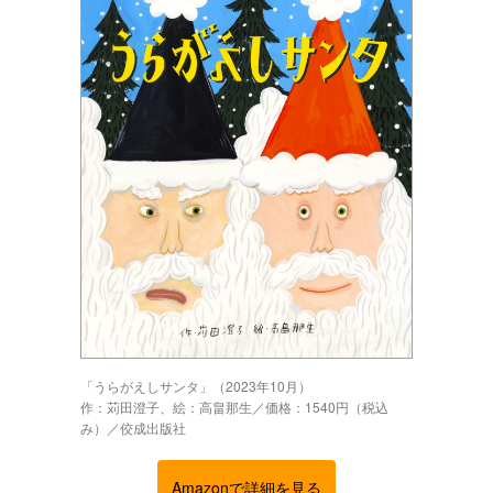
「うらがえしサンタ」（2023年10月）
作：苅田澄子、絵：高畠那生／価格：1540円（税込
み）／佼成出版社
Amazonで詳細を見る