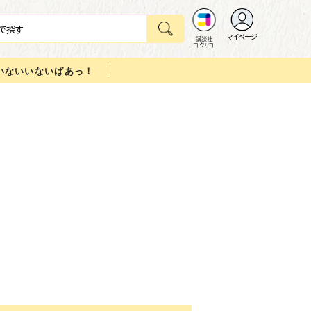
マイページ
講談社
コクリコ
いないいないばあっ！