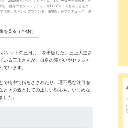
平昌、2020東京パラリンピックにてレポーターを務める。生
持ち、自身のセクシャリティーがLGBTQ＋であることをカミ
活動。スキンケアブランド「dr365」をプロデュース、運
像を見る（全4枚）
だりポケットの三日月」を出版した、三上大進さ
ている三上さんが、自身の障がいやセクシャ
れています。
とで街中で指をさされたり、理不尽な注目を
なときの親としての正しい対応や、いじめな
ました。