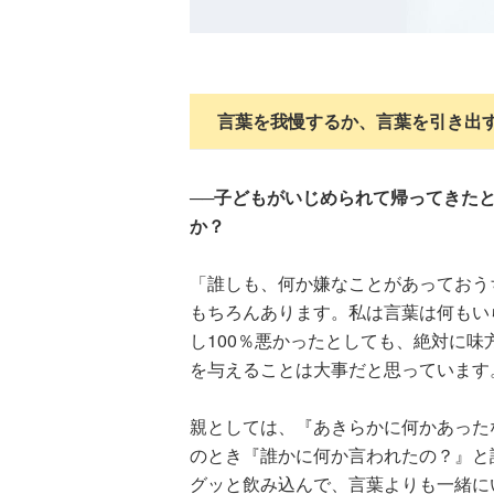
言葉を我慢するか、言葉を引き出
──子どもがいじめられて帰ってきた
か？
「誰しも、何か嫌なことがあっておう
もちろんあります。私は言葉は何もい
し100％悪かったとしても、絶対に
を与えることは大事だと思っています
ツ
武田双雲「我が
横山だいすけ
元体操のお兄さ
親としては、『あきらかに何かあった
夢を
家は両親を含め
「僕は『歌が好
ん小林よしひさ
のとき『誰かに何か言われたの？』と
こも
みんなADHD。
きな子』だった
「小３で観たあ
料
とにかく“今を
けど『歌がうま
の人の映画が人
グッと飲み込んで、言葉よりも一緒に