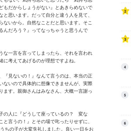
どもだからしょうがない』とあきらめないで
2
かなと思います。だって自分と違う人を見て、
らないから。自然なことだと思います。そこ
いるんだろう？』ってなっちゃうと思うんで
3
うな一言を言ってしまったら、それを言われ
緒に考えてあげるのが理想ですよね。
4
、『見ないの！』なんて言うのは、本当の正
いないので具体的に想像できませんが、実際
ります。親御さんはみなさん、大概一言謝っ
5
子の人に『どうして座っているの？ 変な
こと言うの！』とその場で𠮟ったりせずに、
6
。うちの子が大変失礼しました。良い一日をお