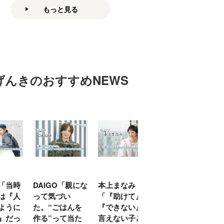
もっと見る
げんきのおすすめNEWS
「当時
DAIGO「親にな
本上まなみ
千原せいじ「子
は『人
って気づい
「『助けて』
育ては自分のイ
ように
た。“ごはんを
『できない』が
ヤな面に直面す
』だっ
作る”って当た
言えない子ども
ることが多かっ