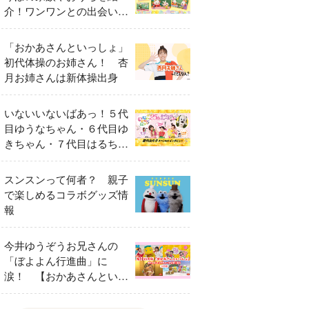
介！ワンワンとの出会いの
瞬間も
「おかあさんといっしょ」
初代体操のお姉さん！ 杏
月お姉さんは新体操出身
いないいないばあっ！５代
目ゆうなちゃん・６代目ゆ
きちゃん・７代目はるちゃ
ん スペシャルインタビュ
ー
スンスンって何者？ 親子
で楽しめるコラボグッズ情
報
今井ゆうぞうお兄さんの
「ぼよよん行進曲」に
涙！ 【おかあさんといっ
しょ65周年特別番組】