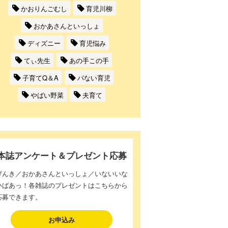
かおりんごむし
育児川柳
おかあさんといっしょ
ディズニー
育児悩み
てぃ先生
あの手この手
子育てQ＆A
パない育児
やばい野菜
夫育て
本誌アンケート＆プレゼント応募
げんき／おかあさんといっしょ／いないいな
いばあっ！各雑誌のプレゼントはこちらから
応募できます。
お申込み