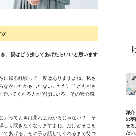
すか
とき、親はどう接してあげたらいいと思います
ちに帰る経験って一度はありますよね。私も
らなかったかもしれない。ただ、子どもがも
味方でいてくれる人がそばにいる、その安心感
。
TBSアナ井上貴
ひろゆき「『自
長谷川あかり
窪塚洋介
な』ってときは見ればわかるじゃない？ そ
博「アナウンサ
分はこれが得意
「料理家になる
の俺の夢
詳しく聞きたくなりますよね。だけどそこを
ーになろうと思
だ』という“思
片鱗なんて一ミ
と話せる
ったことは一度
い込み”は重
リもなかった」
なりたい
いてあげる。その子が話してくれるまで待つ