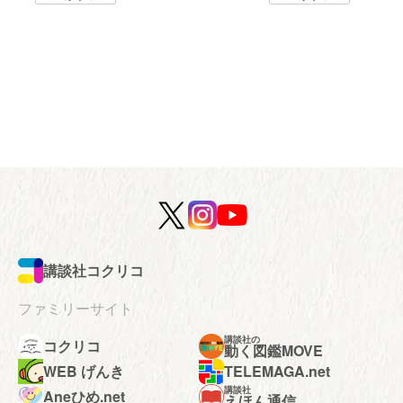
講談社コクリコ
ファミリーサイト
講談社の
コクリコ
動く図鑑MOVE
WEB げんき
TELEMAGA.net
講談社
Aneひめ.net
えほん通信