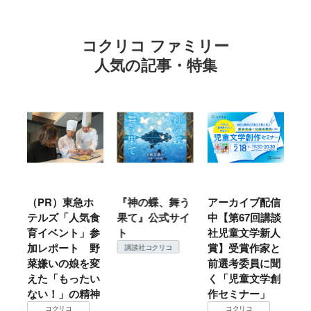
コクリコ ファミリー
人気の記事・特集
ル
（PR）東急ホ
『神の蝶、舞う
アーカイブ配信
仙
テルズ「人気食
果て』公式サイ
中【第67回講談
地
育イベント」参
ト
社児童文学新人
暖
加レポート 野
賞】受賞作家と
こ
講談社コクリコ
菜嫌いの娘を変
前選考委員に聞
て
えた「もったい
く「児童文学創
ない！」の精神
作セミナー」
コクリコ
コクリコ