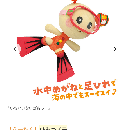
「いないいないばあっ！」
「
【うーたん】
ひみつメモ