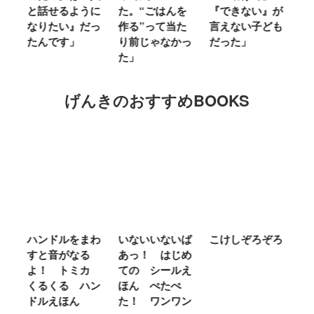
ミ
と話せるように
た。“ごはんを
『できない』が
ヤ
」
なりたい』だっ
作る”って当た
言えない子ども
る
たんです」
り前じゃなかっ
だった」
た
た」
げんきのおすすめBOOKS
ム
ハンドルをまわ
いないいないば
こけしぞろぞろ
Ｍ
せ
すと音がなる
あっ！ はじめ
Ｌ
ほ
よ！ トミカ
ての シールえ
Ｍ
くるくる ハン
ほん ぺたぺ
し
ドルえほん
た！ ワンワン
に