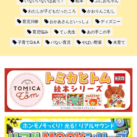
いないいないばあっ！
絵本
ぷにおちゃん
わたしが子どもだったころ
かおりんごむし
育児川柳
おかあさんといっしょ
ディズニー
育児悩み
てぃ先生
あの手この手
子育てQ＆A
パない育児
やばい野菜
夫育て