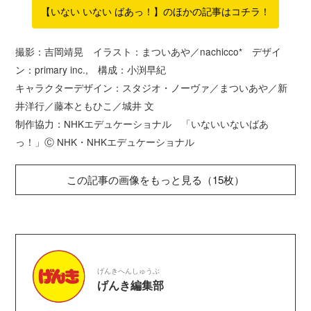
【いない いない ばあっ！】のほかの記事はコチラ！
撮影：吉岡靖晃 イラスト：まついあや／nachicco* デザイ
ン：primary inc., 構成：小渕早紀
キャラクターデザイン：スタジオ・ノーヴァ／まついあや／新
井洋行／藤本ともひこ／城井 文
制作協力：NHKエデュケーショナル 「いないいないばあ
っ！」Ⓒ NHK・NHKエデュケーショナル
この記事の画像をもっと見る（15枚）
げんきへんしゅうぶ
げんき編集部