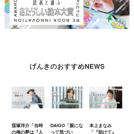
げんきのおすすめNEWS
窪塚洋介「当時
DAIGO「親にな
本上まなみ
千
る
の俺の夢は『人
って気づい
「『助けて』
育