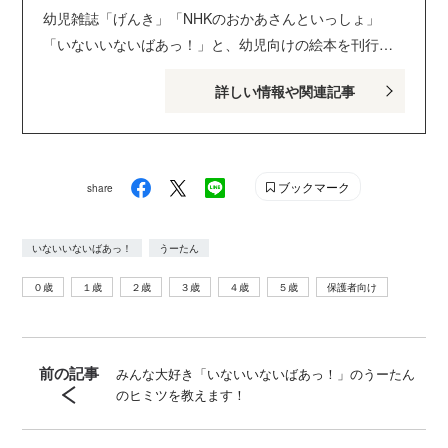
幼児雑誌「げんき」「NHKのおかあさんといっしょ」
「いないいないばあっ！」と、幼児向けの絵本を刊行し
ている講談社げんき編集部のサイトです。１・２・３歳
詳しい情報や関連記事
のお子さんがいるパパ・ママを中心に、おもしろくて役
に立つ子育てや絵本の情報が満載！ Instagram :
genki_magazine Twitter : @kodanshagenki LINE :
@genki
ブックマーク
share
いないいないばあっ！
うーたん
０歳
１歳
２歳
３歳
４歳
５歳
保護者向け
前の記事
みんな大好き「いないいないばあっ！」のうーたん
のヒミツを教えます！