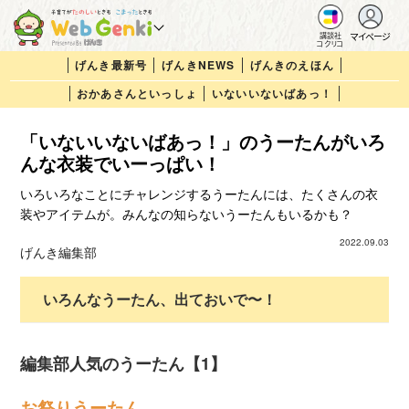
マイページ
講談社
コクリコ
げんき最新号
げんきNEWS
げんきのえほん
おかあさんといっしょ
いないいないばあっ！
「いないいないばあっ！」のうーたんがいろ
んな衣装でいーっぱい！
いろいろなことにチャレンジするうーたんには、たくさんの衣
装やアイテムが。みんなの知らないうーたんもいるかも？
2022.09.03
げんき編集部
いろんなうーたん、出ておいで〜！
編集部人気のうーたん【1】
お祭りうーたん