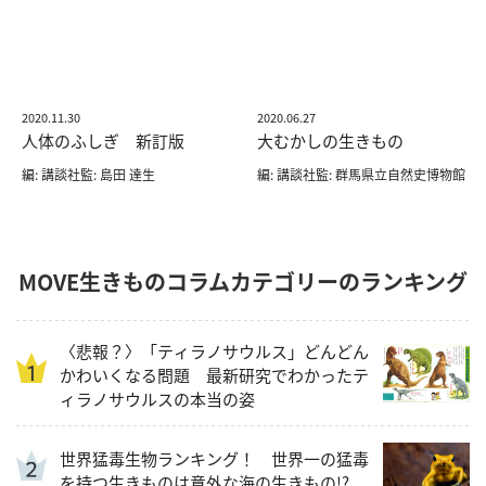
2020.11.30
2020.06.27
人体のふしぎ 新訂版
大むかしの生きもの
編: 講談社監: 島田 達生
編: 講談社監: 群馬県立自然史博物館
MOVE生きものコラムカテゴリーのランキング
〈悲報？〉「ティラノサウルス」どんどん
かわいくなる問題 最新研究でわかったテ
ィラノサウルスの本当の姿
世界猛毒生物ランキング！ 世界一の猛毒
を持つ生きものは意外な海の生きもの!?