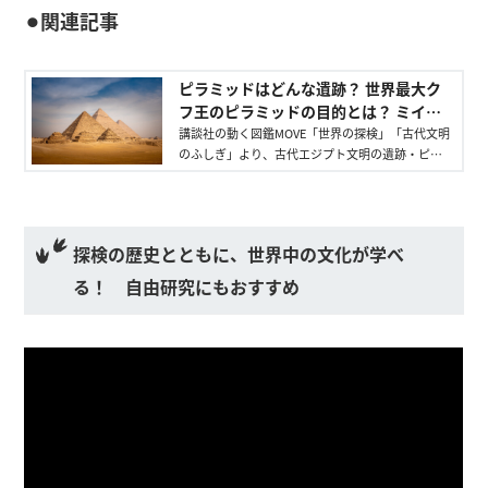
⚫︎関連記事
ピラミッドはどんな遺跡？ 世界最大ク
フ王のピラミッドの目的とは？ ミイラ
はこうつくる！ - 講談社の動く図鑑
講談社の動く図鑑MOVE「世界の探検」「古代文明
のふしぎ」より、古代エジプト文明の遺跡・ピラ
MOVE｜講談社
ミッドについて詳しく紹介。スフィンクスやミイ
ラまでピラミッドの秘密に迫ります。
探検の歴史とともに、世界中の文化が学べ
る！ 自由研究にもおすすめ