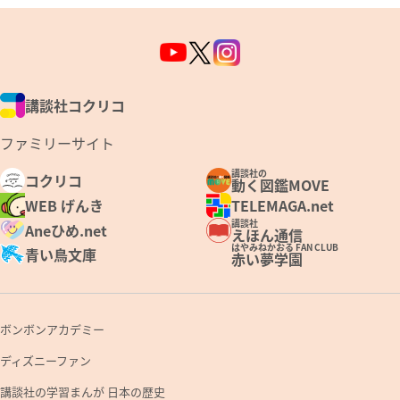
講談社コクリコ
ファミリーサイト
講談社の
コクリコ
動く図鑑MOVE
WEB げんき
TELEMAGA.net
講談社
Aneひめ.net
えほん通信
はやみねかおる FAN CLUB
青い鳥文庫
赤い夢学園
ボンボンアカデミー
ディズニーファン
講談社の学習まんが 日本の歴史