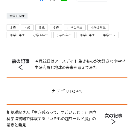
世界の探検
３歳
４歳
５歳
６歳
小学１年生
小学２年生
小学３年生
小学４年生
小学５年生
小学６年生
中学生〜
前の記事
４月22日はアースデイ！ 生きものが大好きな小中学
生研究員と地球の未来を考えてみた
カテゴリ
TOPへ
相葉雅紀さん「生き残るって、すごいこと！」 国立
次の記事
科学博物館で体験する「いきもの超ワールド展」の
驚きと発見