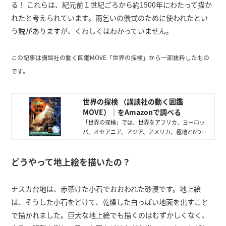
る！ これらは、紀元前１世紀ごろから約1500年にわたって描か
れたと考えられています。雨乞いの儀式のために使われたとい
う説がありますが、くわしくはわかっていません。
この記事は講談社の動く図鑑MOVE「世界の探検」から一部抜粋したもの
です。
世界の探検 （講談社の動く図鑑
MOVE）｜をAmazonで調べる
「世界の探検」では、世界をアフリカ、ヨーロッ
パ、オセアニア、アジア、アメリカ、極地と6つの
地域に分け、探検の歴史とともに、世界の文化を
紹介する図鑑です。
どうやって地上絵を描いたの？
ナスカ台地は、赤茶けた小石でおおわれた砂漠です。地上絵
は、そうした小石をどけて、乾燥した白っぽい地面を出すこと
で描かれました。巨大な地上絵でも描くのはむずかしくなく、