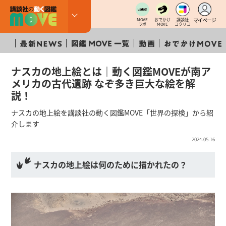
マイページ
MOVE
おでかけ
講談社
ラボ
MOVE
コクリコ
ナスカの地上絵とは｜動く図鑑MOVEが南ア
メリカの古代遺跡 なぞ多き巨大な絵を解
説！
ナスカの地上絵を講談社の動く図鑑MOVE「世界の探検」から紹
介します
2024.05.16
ナスカの地上絵は何のために描かれたの？