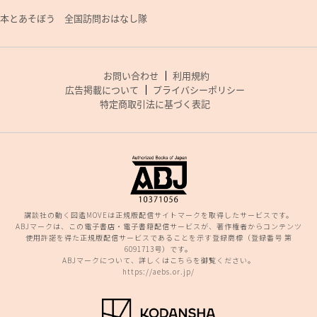
本とあそぼう 全国訪問おはなし隊
お問い合わせ
利用規約
広告掲載について
プライバシーポリシー
特定商取引法に基づく表記
講談社の動く図鑑MOVEは正規版配信サイトマークを取得したサービスです。
ABJマークは、この電子書店・電子書籍配信サービスが、著作権者からコンテンツ
使用許諾を得た正規版配信サービスであることを示す登録商標（登録番号 第
6091713号）です。
ABJマークについて、詳しくはこちらを御覧ください。
https://aebs.or.jp/