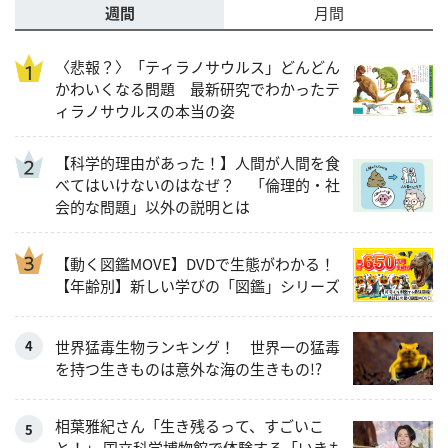
週間
月間
〈悲報？〉「ティラノサウルス」どんどん
かわいくなる問題 最新研究でわかったテ
ィラノサウルスの本当の姿
【科学的理由があった！】人間が人間を食
べてはいけないのはなぜ？ 「倫理的・社
会的な問題」以外の説明とは
【動く図鑑MOVE】DVDで生態がわかる！
【年齢別】新しい学びの「図鑑」シリーズ
世界猛毒生物ランキング！ 世界一の猛毒
を持つ生きものは意外な海の生きもの!?
相葉雅紀さん「生き残るって、すごいこ
と！」 国立科学博物館で体験する「いきも