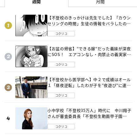
週間
月間
【不登校のきっかけは先生でした】「カウン
セリングの時間」生徒の情報をバラしたの
は…《第２話》
コクリコ
【お盆の帰省】“できる嫁“だった義妹が深夜
にSOS！ エアコンなし・肉禁止の義実家ル
ールに変化が…〈後編〉
コクリコ
【不登校から医学部へ】中２で成績はオール
１「昼夜逆転」したわが子を”夜遊び”に連れ
出した母の気づき
コクリコ
小中学校「不登校35万人」時代に 中川翔子
さんが審査委員長「不登校生動画甲子園
2026」が開催
コクリコ