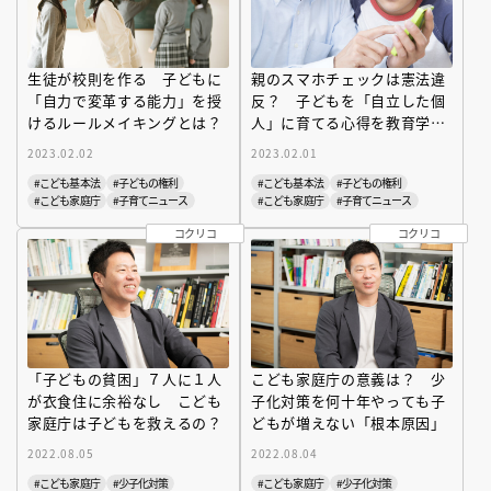
生徒が校則を作る 子どもに
親のスマホチェックは憲法違
「自力で変革する能力」を授
反？ 子どもを「自立した個
けるルールメイキングとは？
人」に育てる心得を教育学者
が伝授
2023.02.02
2023.02.01
#こども基本法
#子どもの権利
#こども基本法
#子どもの権利
#こども家庭庁
#子育てニュース
#こども家庭庁
#子育てニュース
コクリコ
コクリコ
「子どもの貧困」７人に１人
こども家庭庁の意義は？ 少
が衣食住に余裕なし こども
子化対策を何十年やっても子
家庭庁は子どもを救えるの？
どもが増えない「根本原因」
2022.08.05
2022.08.04
#こども家庭庁
#少子化対策
#こども家庭庁
#少子化対策