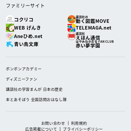
ファミリーサイト
講談社の
コクリコ
動く図鑑MOVE
WEB げんき
TELEMAGA.net
講談社
Aneひめ.net
えほん通信
はやみねかおる FAN CLUB
青い鳥文庫
赤い夢学園
ボンボンアカデミー
ディズニーファン
講談社の学習まんが 日本の歴史
本とあそぼう 全国訪問おはなし隊
お問い合わせ
利用規約
広告掲載について
プライバシーポリシー