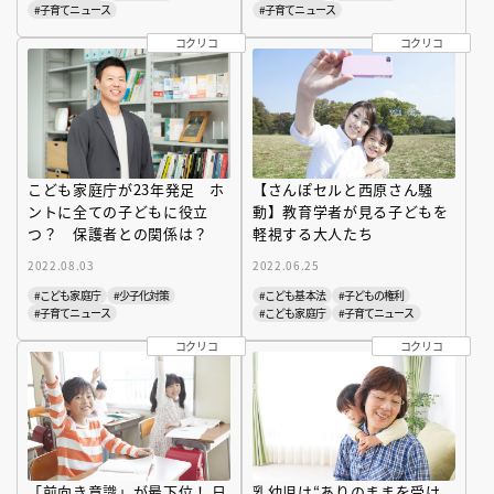
#子育てニュース
#子育てニュース
コクリコ
コクリコ
こども家庭庁が23年発足 ホ
【さんぽセルと西原さん騒
ントに全ての子どもに役立
動】教育学者が見る子どもを
つ？ 保護者との関係は？
軽視する大人たち
2022.08.03
2022.06.25
#こども家庭庁
#少子化対策
#こども基本法
#子どもの権利
#子育てニュース
#こども家庭庁
#子育てニュース
コクリコ
コクリコ
「前向き意識」が最下位！ 日
乳幼児は“ありのままを受け