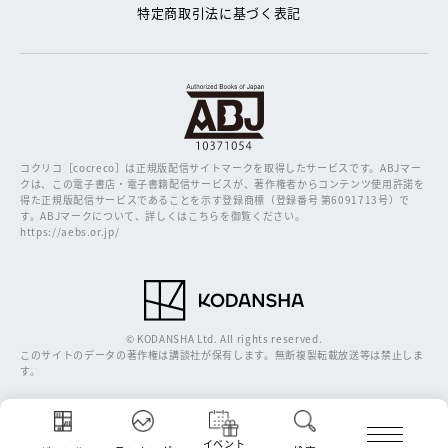
特定商取引法に基づく表記
コクリコ［cocreco］は正規版配信サイトマークを取得したサービスです。
ABJマー
クは、この電子書店・電子書籍配信サービスが、著作権者からコンテンツ使用許諾を
得た正規版配信サービスであることを示す登録商標（登録番号 第6091713号）で
す。ABJマークについて、詳しくはこちらを御覧ください。
https://aebs.or.jp/
© KODANSHA Ltd. All rights reserved.
このサイトのデータの著作権は講談社が保有します。無断複製転載放送等は禁止しま
す。
イベント