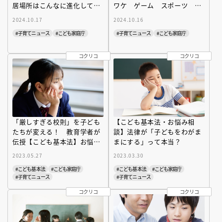
居場所はこんなに進化してい
ワケ ゲーム スポーツ バ
た！ 弁護士・相談員の支援
ンド活動…驚きの充実ぶりと
2024.10.17
2024.10.16
も
は
#子育てニュース
#こども家庭庁
#子育てニュース
#こども家庭庁
コクリコ
コクリコ
「厳しすぎる校則」を子ども
【こども基本法・お悩み相
たちが変える！ 教育学者が
談】法律が「子どもをわがま
伝授【こども基本法】お悩み
まにする」って本当？​
解決策
2023.05.27
2023.03.30
#こども基本法
#こども家庭庁
#こども基本法
#こども家庭庁
#子育てニュース
#子育てニュース
コクリコ
コクリコ