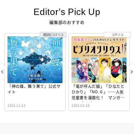
Editor’s Pick Up
編集部のおすすめ
講談社コクリコ
コクリコ
『神の蝶、舞う果て』公式サ
「竜が呼んだ娘」「ひなたと
イト
ひかり」「NO.６」……人気
児童書を漫画化！ マンガサ
イト『ビブリオシリウス』誕
2025.12.23
2025.03.28
生！