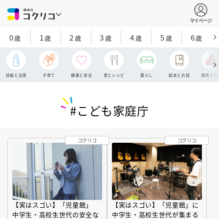
マイページ
0
1
2
3
4
5
6
歳
歳
歳
歳
歳
歳
歳
妊娠と出産
子育て
健康と安全
食とレシピ
暮らし
絵本とお話
知育と探
#こども家庭庁
コクリコ
コクリコ
【実はスゴい】「児童館」
【実はスゴい】「児童館」に
中学生・高校生世代の安全な
中学生・高校生世代が集まる