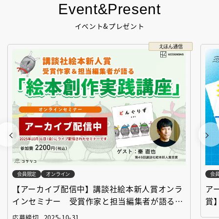
Event&Present
イベント&プレゼント
えほん通信
会員限定
オンライン
会
【アーカイブ配信中】講談社絵本新人賞オンラ
ア
インセミナー 受賞作家と担当編集者が語る
賞
「絵本創作実践講座」
作
応募締切
2025-10-31