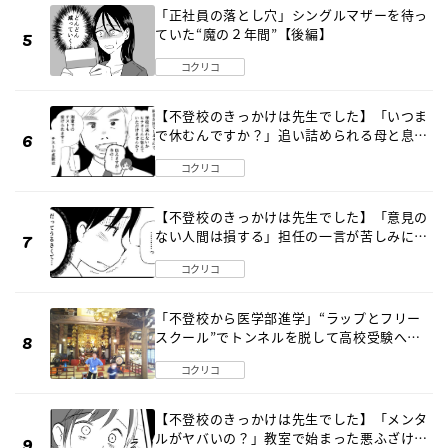
「正社員の落とし穴」シングルマザーを待っ
ていた“魔の２年間”【後編】
コクリコ
【不登校のきっかけは先生でした】「いつま
で休むんですか？」追い詰められる母と息子
《第６話》
コクリコ
【不登校のきっかけは先生でした】「意見の
ない人間は損する」担任の一言が苦しみに…
《第１話》
コクリコ
「不登校から医学部進学」“ラップとフリー
スクール”でトンネルを脱して高校受験へ
〔元野球少年の実話〕
コクリコ
【不登校のきっかけは先生でした】「メンタ
ルがヤバいの？」教室で始まった悪ふざけ