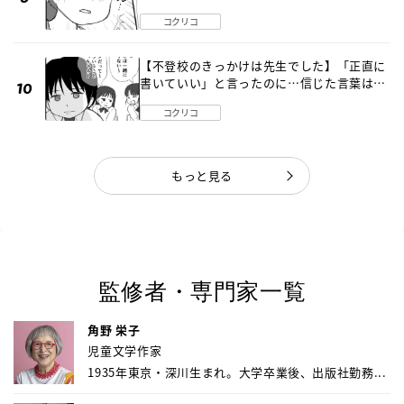
《第３話》
コクリコ
【不登校のきっかけは先生でした】「正直に
書いていい」と言ったのに…信じた言葉は噓
だった《第４話》
コクリコ
もっと見る
監修者・専門家一覧
角野 栄子
児童文学作家
1935年東京・深川生まれ。大学卒業後、出版社勤務...