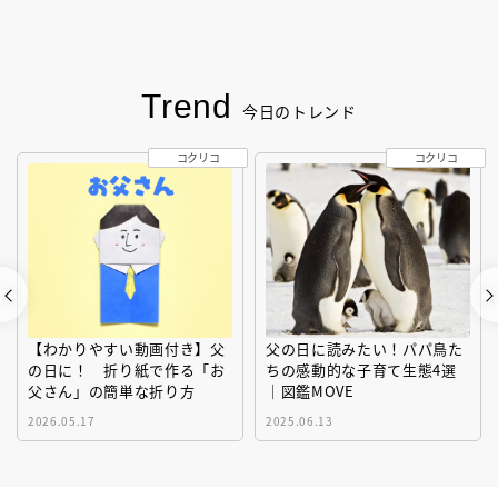
Trend
今日のトレンド
コクリコ
コクリコ
【わかりやすい動画付き】父
父の日に読みたい！パパ鳥た
の日に！ 折り紙で作る「お
ちの感動的な子育て生態4選
父さん」の簡単な折り方
｜図鑑MOVE
2026.05.17
2025.06.13