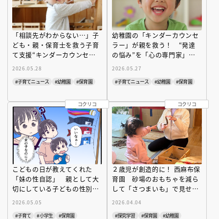
「相談先がわからない…」子
幼稚園の「キンダーカウンセ
ども・親・保育士を救う子育
ラー」が親を救う！ “発達
て支援“キンダーカウンセラ
の悩み”を「心の専門家」に
ー”とは
相談できるメリットとは
2026.05.28
2026.05.27
#子育てニュース
#幼稚園
#保育園
#子育てニュース
#幼稚園
#保育園
コクリコ
コクリコ
こどもの日が教えてくれた
２歳児が創造的に！ 西麻布保
「妹の性自認」 親として大
育園 砂場のおもちゃを減ら
切にしている子どもの性別へ
して「さつまいも」で見せた
の感覚
驚きの想像力とは？
2026.05.05
2026.04.04
#子育て
#小学生
#保育園
#探究学習
#保育園
#幼稚園