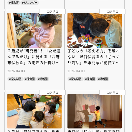
#性教育
#ジェンダー
コクリコ
コクリコ
２歳児が“研究者”！ 「ただ遊
子どもの「考える力」を奪わ
んでるだけ」に見える「西麻
ない 渋谷保育園の「じっく
布保育園」の驚きの仕掛けと
り対話」を専門家が絶賛する
は？
理由
2026.04.03
2026.04.01
#探究学習
#保育園
#幼稚園
#探究学習
#保育園
#幼稚園
コクリコ
コクリコ
３歳が「自分で考える」を重
東京発「探究活動」をする幼