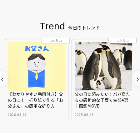
Trend
今日のトレンド
コクリコ
コクリコ
【わかりやすい動画付き】父
父の日に読みたい！パパ鳥た
の日に！ 折り紙で作る「お
ちの感動的な子育て生態4選
父さん」の簡単な折り方
｜図鑑MOVE
2026.05.17
2025.06.13