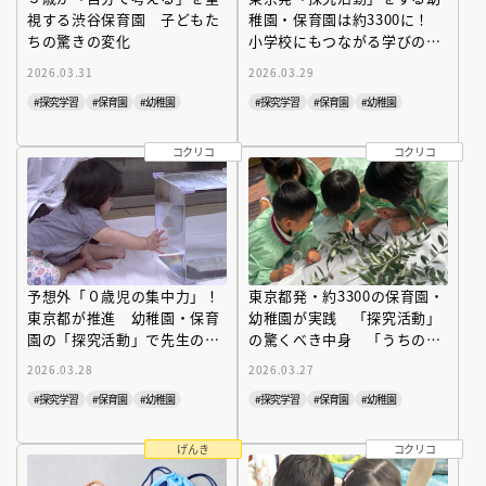
視する渋谷保育園 子どもた
稚園・保育園は約3300に！
ちの驚きの変化
小学校にもつながる学びの本
質とは？
2026.03.31
2026.03.29
#探究学習
#保育園
#幼稚園
#探究学習
#保育園
#幼稚園
コクリコ
コクリコ
予想外「０歳児の集中力」！
東京都発・約3300の保育園・
東京都が推進 幼稚園・保育
幼稚園が実践 「探究活動」
園の「探究活動」で先生の
の驚くべき中身 「うちの
「子ども観」が激変！
子」も夢中に？
2026.03.28
2026.03.27
#探究学習
#保育園
#幼稚園
#探究学習
#保育園
#幼稚園
げんき
コクリコ