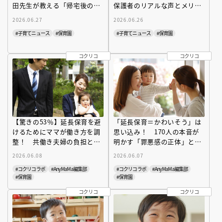
田先生が教える「帰宅後の修
保護者のリアルな声とメリッ
羅場」の処方箋
ト・デメリット
2026.06.27
2026.06.26
#子育てニュース
#保育園
#子育てニュース
#保育園
コクリコ
コクリコ
【驚きの53％】延長保育を避
「延長保育＝かわいそう」は
けるためにママが働き方を調
思い込み！ 170人の本音が
整！ 共働き夫婦の負担と分
明かす「罪悪感の正体」と親
担の現実
子でハッピーになる選択と
2026.06.08
2026.06.07
は？
#コクリコラボ
#Any MaMa編集部
#コクリコラボ
#Any MaMa編集部
#保育園
#保育園
コクリコ
コクリコ