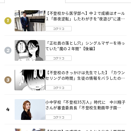
【不登校から医学部へ】中２で成績はオール
１「昼夜逆転」したわが子を”夜遊び”に連れ
出した母の気づき
コクリコ
「正社員の落とし穴」シングルマザーを待っ
ていた“魔の２年間”【後編】
コクリコ
【不登校のきっかけは先生でした】「カウン
セリングの時間」生徒の情報をバラしたの
は…《第２話》
コクリコ
小中学校「不登校35万人」時代に 中川翔子
さんが審査委員長「不登校生動画甲子園
2026」が開催
コクリコ