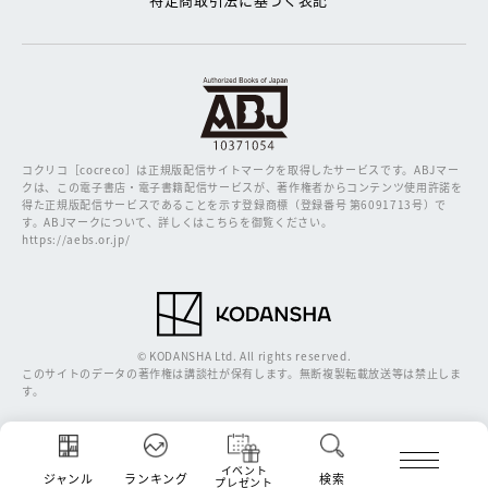
コクリコ［cocreco］は正規版配信サイトマークを取得したサービスです。
ABJマー
クは、この電子書店・電子書籍配信サービスが、著作権者からコンテンツ使用許諾を
得た正規版配信サービスであることを示す登録商標（登録番号 第6091713号）で
す。ABJマークについて、詳しくはこちらを御覧ください。
https://aebs.or.jp/
© KODANSHA Ltd. All rights reserved.
このサイトのデータの著作権は講談社が保有します。無断複製転載放送等は禁止しま
す。
イベント
ジャンル
ランキング
検索
プレゼント