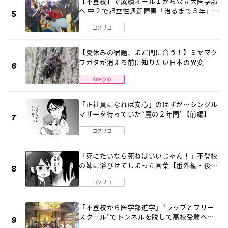
【不登校】で成績オール１から公立大医学部
へ 中２で起立性調節障害「治るまで３年」の
診断 そのとき母は
コクリコ
【夏休みの宿題、まだ間に合う！】ミヤマク
ワガタが消える前に知りたい日本の異変
Aneひめ
「正社員になれば安心」のはずが…シングル
マザーを待っていた“魔の２年間”【前編】
コクリコ
「死にたいなら死ねばいいじゃん！」不登校
の姉に浴びせてしまった言葉【番外編・後
編】
コクリコ
「不登校から医学部進学」“ラップとフリー
スクール”でトンネルを脱して高校受験へ
〔元野球少年の実話〕