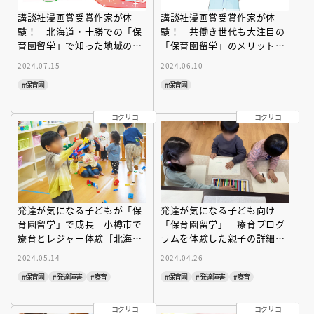
講談社漫画賞受賞作家が体
講談社漫画賞受賞作家が体
験！ 北海道・十勝での「保
験！ 共働き世代も大注目の
育園留学」で知った地域の魅
「保育園留学」のメリットと
力
は
2024.07.15
2024.06.10
#保育園
#保育園
コクリコ
コクリコ
発達が気になる子どもが「保
発達が気になる子ども向け
育園留学」で成長 小樽市で
「保育園留学」 療育プログ
療育とレジャー体験［北海
ラムを体験した親子の詳細報
道］
告［北海道小樽市］
2024.05.14
2024.04.26
#保育園
#発達障害
#療育
#保育園
#発達障害
#療育
コクリコ
コクリコ