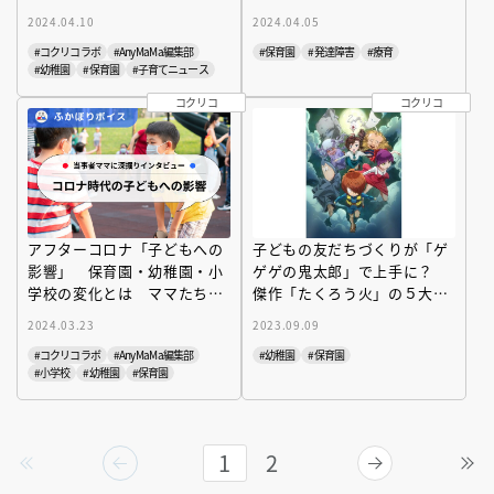
マに聞いた「リアルな実態」
［北海道小樽市］
2024.04.10
2024.04.05
#コクリコラボ
#Any MaMa編集部
#保育園
#発達障害
#療育
#幼稚園
#保育園
#子育てニュース
コクリコ
コクリコ
アフターコロナ「子どもへの
子どもの友だちづくりが「ゲ
影響」 保育園・幼稚園・小
ゲゲの鬼太郎」で上手に？
学校の変化とは ママたちの
傑作「たくろう火」の５大ヒ
実体験
ント
2024.03.23
2023.09.09
#コクリコラボ
#Any MaMa編集部
#幼稚園
#保育園
#小学校
#幼稚園
#保育園
1
2