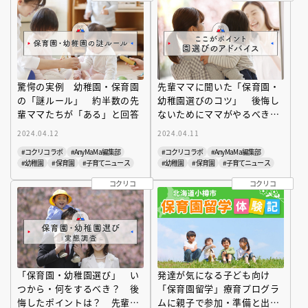
驚愕の実例 幼稚園・保育園
先輩ママに聞いた「保育園・
の「謎ルール」 約半数の先
幼稚園選びのコツ」 後悔し
輩ママたちが「ある」と回答
ないためにママがやるべきこ
と
2024.04.12
2024.04.11
#コクリコラボ
#Any MaMa編集部
#コクリコラボ
#Any MaMa編集部
#幼稚園
#保育園
#子育てニュース
#幼稚園
#保育園
#子育てニュース
コクリコ
コクリコ
「保育園・幼稚園選び」 い
発達が気になる子ども向け
つから・何をするべき？ 後
「保育園留学」療育プログラ
悔したポイントは？ 先輩マ
ムに親子で参加・準備と出発