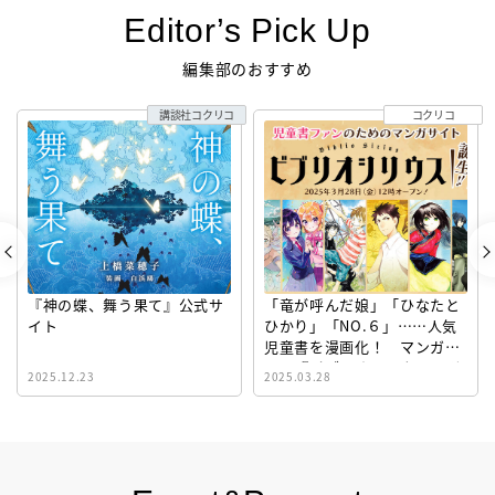
Editor’s Pick Up
編集部のおすすめ
講談社コクリコ
コクリコ
『神の蝶、舞う果て』公式サ
「竜が呼んだ娘」「ひなたと
イト
ひかり」「NO.６」……人気
児童書を漫画化！ マンガサ
イト『ビブリオシリウス』誕
2025.12.23
2025.03.28
生！