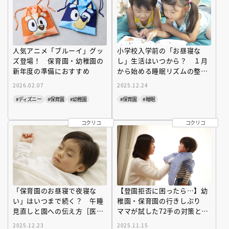
人気アニメ「ブルーイ」グッ
小学校入学前の「お昼寝な
ズ登場！ 保育園・幼稚園の
し」生活はいつから？ １月
新年度の準備におすすめ
から始める睡眠リズムの整え
方［医師監修］
2026.02.07
2025.12.24
#ディズニー
#保育園
#幼稚園
#保育園
#睡眠
コクリコ
コクリコ
「保育園のお昼寝で夜寝な
【登園拒否に困ったら…】幼
い」はいつまで続く？ 午睡
稚園・保育園の行きしぶり
見直しと園への伝え方［医師
ママが試した72手の対策と最
監修］
終結論を公開
2025.12.23
2025.11.15