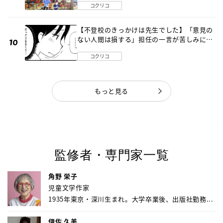
コクリコ
【不登校のきっかけは先生でした】「意見の
ない人間は損する」担任の一言が苦しみに…
《第１話》
コクリコ
もっと見る
監修者・専門家一覧
角野 栄子
児童文学作家
1935年東京・深川生まれ。大学卒業後、出版社勤務...
伊佐 久美