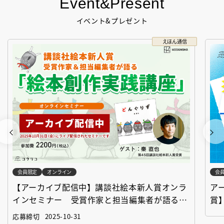
Event&Present
イベント&プレゼント
えほん通信
会員限定
オンライン
会
【アーカイブ配信中】講談社絵本新人賞オンラ
ア
インセミナー 受賞作家と担当編集者が語る
賞
「絵本創作実践講座」
作
応募締切
2025-10-31