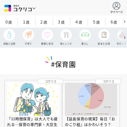
マイページ
0
1
2
3
4
5
6
歳
歳
歳
歳
歳
歳
歳
妊娠と出産
子育て
健康と安全
食とレシピ
暮らし
絵本とお話
知育と探
#保育園
コクリコ
コクリコ
「11時間保育」は大人でも疲
【延長保育の現実】毎日『お
れる…保育の専門家・大豆生
のこり組』はかわいそう？