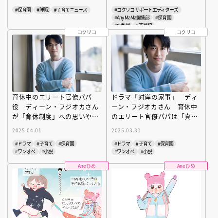
#保育園
#睡眠
#子育てニュース
#コクリコサポートエディターズ
#Any MaMa編集部
#保育園
#幼稚園
#不登校
コクリコ
コクリコ
育休中のエリート官僚パパ
ドラマ「対岸の家事」 ディ
役 ディーン・フジオカさん
ーン・フジオカさん 育休中
が「育休制度」への思いや人
のエリート官僚パパは「真面
生の価値基準を明かした〔ド
目」ぶりが空回り？
2025.04.01
2025.03.31
ラマ「対岸の家事」〕
#ドラマ
#子育て
#保育園
#ドラマ
#子育て
#保育園
#ワンオペ
#小説
#ワンオペ
#小説
Aneひめ
Aneひめ