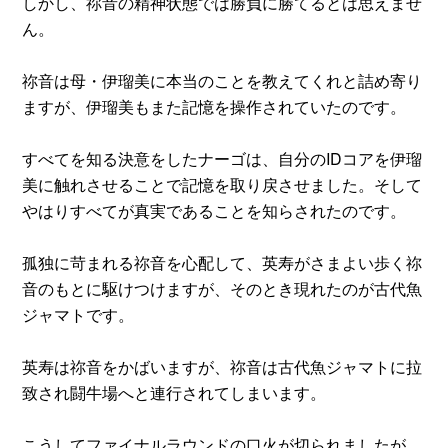
しかし、祢音の精神状態では勝負に勝てるとは思えませ
ん。
祢音は母・伊瑠美に本当のことを教えてくれと詰め寄り
ますが、伊瑠美もまた記憶を操作されていたのです。
すべてを知る決意をしたナーゴは、自分のIDコアを伊瑠
美に触れさせることで記憶を取り戻させました。そして
やはりすべてが真実であることを知らされたのです。
孤独に苛まれる祢音を心配して、英寿がさまよい歩く祢
音のもとに駆けつけますが、そのとき現れたのが古代魚
ジャマトです。
英寿は祢音をかばいますが、祢音は古代魚ジャマトに拉
致され闘牛場へと連行されてしまいます。
こうしてファイナルラウンドの口火が切られましたが、