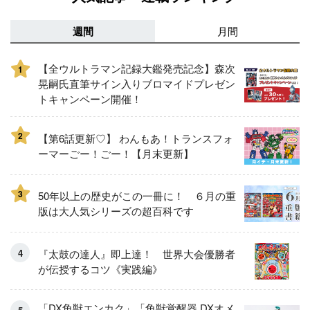
週間
月間
【全ウルトラマン記録大鑑発売記念】森次
1
晃嗣氏直筆サイン入りブロマイドプレゼン
トキャンペーン開催！
2
【第6話更新♡】 わんもあ！トランスフォ
ーマーごー！ごー！【月末更新】
3
50年以上の歴史がこの一冊に！ ６月の重
版は大人気シリーズの超百科です
『太鼓の達人』即上達！ 世界大会優勝者
が伝授するコツ《実践編》
「DX角獣エンカク」「角獣覚醒器 DXオメ