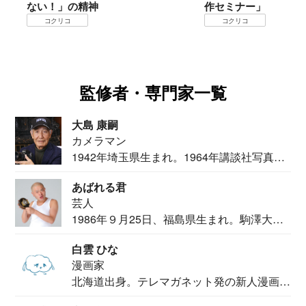
！」の精神
作セミナー」
クリコ
コクリコ
監修者・専門家一覧
大島 康嗣
カメラマン
1942年埼玉県生まれ。1964年講談社写真部
カメ...
あばれる君
芸人
1986年９月25日、福島県生まれ。駒澤大学
法学部...
白雲 ひな
漫画家
北海道出身。テレマガネット発の新人漫画
家。2020...