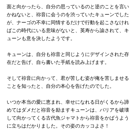
面と向かったら、自分の思っているのと逆のことを言い
かねないと、祢音に会うのを渋っていたキューンでした
が、ナーゴの不幸に同情するだけで行動を起こさなけれ
ばこの時代にいる意味がないと、英寿から諭されて、キ
ューンも意を決したようです。
キューンは、自分も祢音と同じようにデザインされた存
在だと告げ、自ら書いた手紙を読み上げます。
そして祢音に向かって、君が苦しむ姿が俺を苦しませる
ことを知ったと、自分の本心を告げたのでした。
いつか本当の愛に恵まれ、幸せになれる日がくるから諦
めてはダメだと祢音を励ますキューンは、バリアを破壊
して向かってくる古代魚ジャマトから祢音をかばうよう
に立ちはだかりました。その姿のカッコよさ！