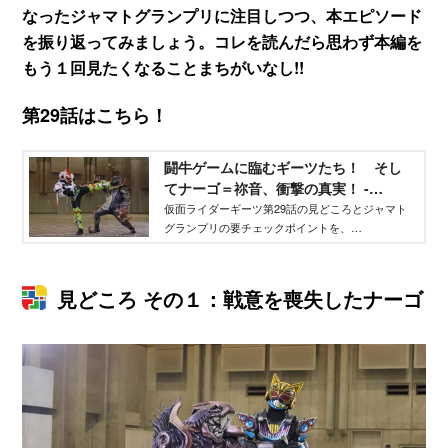
なったジャマトグランプリに注目しつつ、本エピソード
を振り返ってみましょう。コレを読んだら思わず本編を
もう１回見たくなることまちがいなし!!
第29話はこちら！
闘牛ゲームに臨むギーツたち！ そし
てナーゴ＝祢音、衝撃の真実！ -
TELEMAGA.net｜講談社
仮面ライダーギーツ第29話の見どころとジャマト
グランプリの要チェックポイントを、
TELEMAGA.netならではの視点と、撮影現場で撮
り下ろした特写画像で振り返ります。これを読め
ばもう１回本編を見返したくなること請け合いで
見どころ その１：戦意を喪失したナーゴ
す。