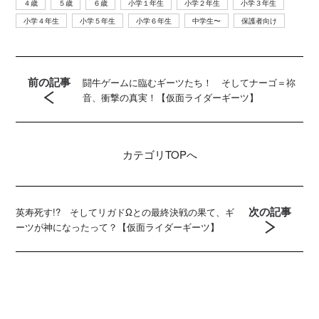
４歳
５歳
６歳
小学１年生
小学２年生
小学３年生
小学４年生
小学５年生
小学６年生
中学生〜
保護者向け
前の記事
闘牛ゲームに臨むギーツたち！ そしてナーゴ＝祢
音、衝撃の真実！【仮面ライダーギーツ】
カテゴリ
TOPへ
次の記事
英寿死す!? そしてリガドΩとの最終決戦の果て、ギ
ーツが神になったって？【仮面ライダーギーツ】