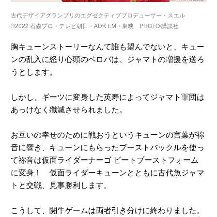
古代デザイアグランプリのエグゼクティブプロデューサー・スエル
©2022 石森プロ・テレビ朝日・ADK EM・東映 PHOTO/講談社
胸キューンストーリーなんて誰も望んでないと、キュー
ンの乱入に怒り心頭のベロバは、ジャマトの増援を送ろ
うとします。
しかし、ギーツに変身した英寿によってジャマト軍団は
あっけなく殲滅させられました。
お互いの幸せのために戦おうというキューンの言葉が祢
音に響き、キューンにもらったブーストバックルを使っ
て祢音は仮面ライダーナーゴ ビートブーストフォーム
に変身！ 仮面ライダーキューンとともに古代魚ジャマ
トと交戦、見事勝利します。
こうして、闘牛ゲームは両者引き分けに終わりました。