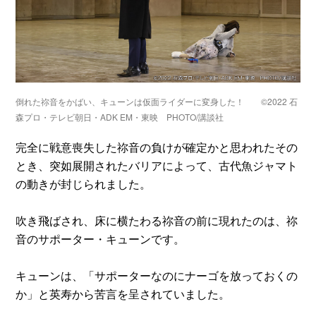
倒れた祢音をかばい、キューンは仮面ライダーに変身した！ ©2022 石
森プロ・テレビ朝日・ADK EM・東映 PHOTO/講談社
完全に戦意喪失した祢音の負けが確定かと思われたその
とき、突如展開されたバリアによって、古代魚ジャマト
の動きが封じられました。
吹き飛ばされ、床に横たわる祢音の前に現れたのは、祢
音のサポーター・キューンです。
キューンは、「サポーターなのにナーゴを放っておくの
か」と英寿から苦言を呈されていました。