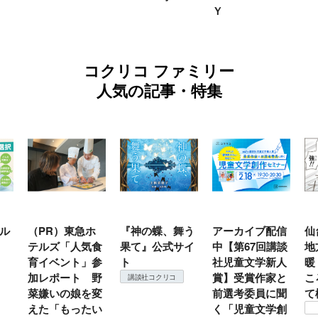
Ｙ
コクリコ ファミリー
人気の記事・特集
）東急ホ
『神の蝶、舞う
アーカイブ配信
仙台の冬は東
ズ「人気食
果て』公式サイ
中【第67回講談
地方では温
ベント」参
ト
社児童文学新人
暖？ 本当の
ポート 野
賞】受賞作家と
ころは仙台に
講談社コクリコ
いの娘を変
前選考委員に聞
て検証すべし
「もったい
く「児童文学創
コクリコ