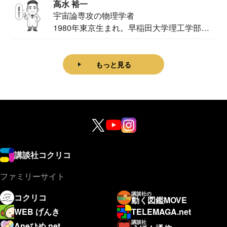
高水 裕一
宇宙論専攻の物理学者
1980年東京生まれ。早稲田大学理工学部物
理学科卒...
もっと見る
講談社コクリコ
ファミリーサイト
講談社の
コクリコ
動く図鑑MOVE
WEB げんき
TELEMAGA.net
講談社
Aneひめ.net