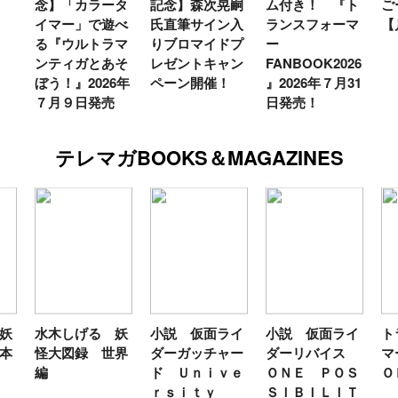
ータ
記念】森次晃嗣
ム付き！ 『ト
ごー！ごー！
遊べ
氏直筆サイン入
ランスフォーマ
【月イチ更新】
ラマ
りブロマイドプ
ー
あそ
レゼントキャン
FANBOOK2026
26年
ペーン開催！
』2026年７月31
売
日発売！
テレマガBOOKS＆MAGAZINES
しげる 妖
小説 仮面ライ
小説 仮面ライ
トランスフォ
図録 世界
ダーガッチャー
ダーリバイス
マーＦＡＮＢ
ド Ｕｎｉｖｅ
ＯＮＥ ＰＯＳ
ＯＫ２０２６
ｒｓｉｔｙ
ＳＩＢＩＬＩＴ