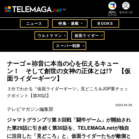
マイページ
講談社
コクリコ
ニュース
特集・連載
BOOKS
ウルトラマン
仮面ライダー
スーパー戦隊
ナーゴ＝祢音に本当の心を伝えるキュー
ン！ そして創世の女神の正体とは!? 【仮
面ライダーギーツ】
３分でわかる『仮面ライダーギーツ』見どころ＆JGP要チェッ
クポイント【第30話】
2023.04.09
テレビマガジン編集部
ジャマトグランプリ第３回戦「闘牛ゲーム」が開始され
た第29話に引き続く第30話を、TELEMAGA.netが独自
に注目した「見どころ」と、仮面ライダーたちが敵側と