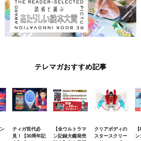
テレマガおすすめ記事
必
【全ウルトラマ
クリアボディの
【特別編】トラ
年記
ン記録大鑑発売
スタースクリー
ンスフォーマー