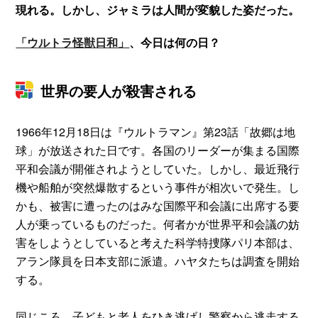
現れる。しかし、ジャミラは人間が変貌した姿だった。
「ウルトラ怪獣日和」
、今日は何の日？
世界の要人が殺害される
1966年12月18日は『ウルトラマン』第23話「故郷は地
球」が放送された日です。各国のリーダーが集まる国際
平和会議が開催されようとしていた。しかし、最近飛行
機や船舶が突然爆散するという事件が相次いで発生。し
かも、被害に遭ったのはみな国際平和会議に出席する要
人が乗っているものだった。何者かが世界平和会議の妨
害をしようとしていると考えた科学特捜隊パリ本部は、
アラン隊員を日本支部に派遣。ハヤタたちは調査を開始
する。
同じころ、子どもと老人をひき逃げし警察から逃走する