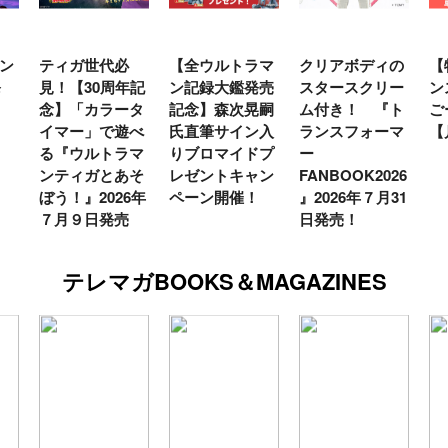
ン
ティガ世代必
【全ウルトラマ
クリアボディの
【
発
見！【30周年記
ン記録大鑑発売
スタースクリー
ン
念】「カラータ
記念】森次晃嗣
ム付き！ 『ト
ご
イマー」で遊べ
氏直筆サイン入
ランスフォーマ
【
る『ウルトラマ
りブロマイドプ
ー
ンティガとあそ
レゼントキャン
FANBOOK2026
ぼう！』2026年
ペーン開催！
』2026年７月31
７月９日発売
日発売！
テレマガBOOKS＆MAGAZINES