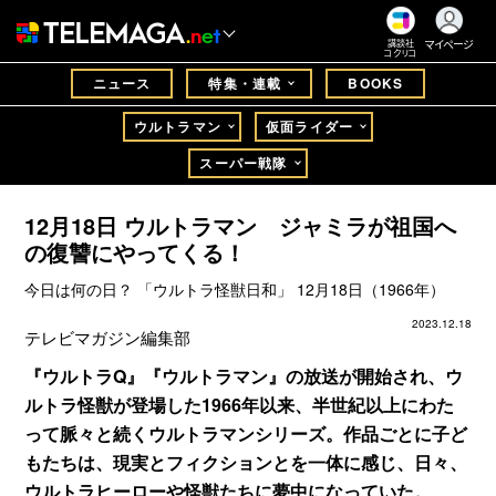
マイページ
講談社
コクリコ
ニュース
特集・連載
BOOKS
ウルトラマン
仮面ライダー
スーパー戦隊
12月18日 ウルトラマン ジャミラが祖国へ
の復讐にやってくる！
今日は何の日？ 「ウルトラ怪獣日和」 12月18日（1966年）
2023.12.18
テレビマガジン編集部
『ウルトラQ』『ウルトラマン』の放送が開始され、ウ
ルトラ怪獣が登場した1966年以来、半世紀以上にわた
って脈々と続くウルトラマンシリーズ。作品ごとに子ど
もたちは、現実とフィクションとを一体に感じ、日々、
ウルトラヒーローや怪獣たちに夢中になっていた。