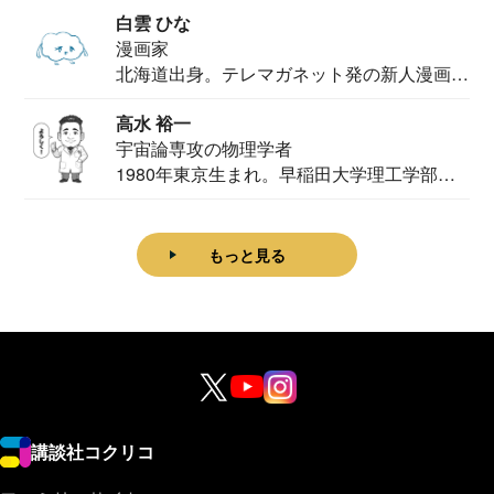
白雲 ひな
漫画家
北海道出身。テレマガネット発の新人漫画
家。2020...
高水 裕一
宇宙論専攻の物理学者
1980年東京生まれ。早稲田大学理工学部物
理学科卒...
もっと見る
講談社コクリコ