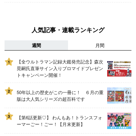
人気記事・連載ランキング
週間
月間
【全ウルトラマン記録大鑑発売記念】森次
1
晃嗣氏直筆サイン入りブロマイドプレゼン
トキャンペーン開催！
2
50年以上の歴史がこの一冊に！ ６月の重
版は大人気シリーズの超百科です
3
【第6話更新♡】 わんもあ！トランスフォ
ーマーごー！ごー！【月末更新】