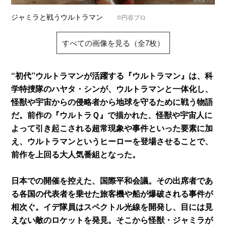
ジャミラと戦うウルトラマン
©円谷プロ
すべての画像を見る（全7枚）
“初代”ウルトラマンが活躍する『ウルトラマン』は、科
学特捜隊のハヤタ・シンが、ウルトラマンと一体化し、
怪獣や宇宙からの侵略者から地球を守るために戦う物語
だ。前作の『ウルトラＱ』で描かれた、怪獣や宇宙人に
よって引き起こされる超常現象や事件といった要素に加
え、ウルトラマンというヒーローを登場させることで、
前作を上回る大人気番組となった。
日本での開催を控えた、国際平和会議。その出席者であ
る各国の代表者を乗せた旅客機や船が爆破される事件が
相次ぐ。イデ隊員はスペクトル光線を開発し、目には見
えない敵のロケットを発見。そこから怪獣・ジャミラが