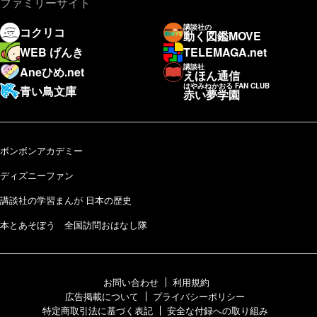
ファミリーサイト
講談社の
コクリコ
動く図鑑MOVE
WEB げんき
TELEMAGA.net
講談社
Aneひめ.net
えほん通信
はやみねかおる FAN CLUB
青い鳥文庫
赤い夢学園
ボンボンアカデミー
ディズニーファン
講談社の学習まんが 日本の歴史
本とあそぼう 全国訪問おはなし隊
お問い合わせ
利用規約
広告掲載について
プライバシーポリシー
特定商取引法に基づく表記
安全な付録への取り組み