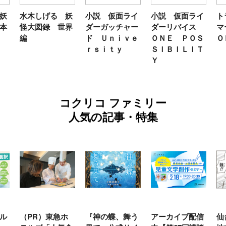
妖
水木しげる 妖
小説 仮面ライ
小説 仮面ライ
ト
本
怪大図録 世界
ダーガッチャー
ダーリバイス
マ
編
ド Ｕｎｉｖｅ
ＯＮＥ ＰＯＳ
Ｏ
ｒｓｉｔｙ
ＳＩＢＩＬＩＴ
Ｙ
コクリコ ファミリー
人気の記事・特集
ル
（PR）東急ホ
『神の蝶、舞う
アーカイブ配信
仙