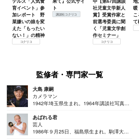
テルズ「人気食
果て』公式サイ
中【第67回講談
地
育イベント」参
ト
社児童文学新人
暖
加レポート 野
賞】受賞作家と
こ
講談社コクリコ
菜嫌いの娘を変
前選考委員に聞
て
えた「もったい
く「児童文学創
ない！」の精神
作セミナー」
コクリコ
コクリコ
監修者・専門家一覧
大島 康嗣
カメラマン
1942年埼玉県生まれ。1964年講談社写真部
カメ...
あばれる君
芸人
1986年９月25日、福島県生まれ。駒澤大学
法学部...