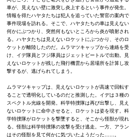
車が、見えない壁に激突し炎上するという事件が発生。
情報を得たハヤタたちは犯人を追っていた警官の案内で
事件現場を訪れる。そこで、ハヤタたちの車は見えない
何かにぶつかり、突然何もないところから炎が噴射され
る。ハヤタたちは見えないロケットにぶつかり、そのロ
ケットが離陸したのだ。ムラマツキャップから連絡を受
け、イデ隊員とフジ隊員はジェットビートルで出動。見
えないロケットが残した飛行機雲から居場所を計算し攻
撃するが、逃げられてしまう。
ムラマツキャップは、見えないロケットが高速で回転す
ることで透明化しているのだと推測した。イデは３種の
スペクトル光線を開発。科学特捜隊は再び出撃し、見え
ないロケットに命中させると、ロケットは姿を現す。科
学特捜隊がロケットを撃墜すると、そこから怪獣が現れ
る。怪獣は科学特捜隊の攻撃を受け逃走。一方、アラン
はその怪獣を見て何かに気づいたようだった……。