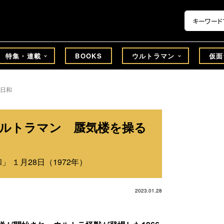
特集・連載
BOOKS
ウルトラマン
仮面
日和
ウルトラマン 蜃気楼を操る
 １月28日（1972年）
2023.01.28