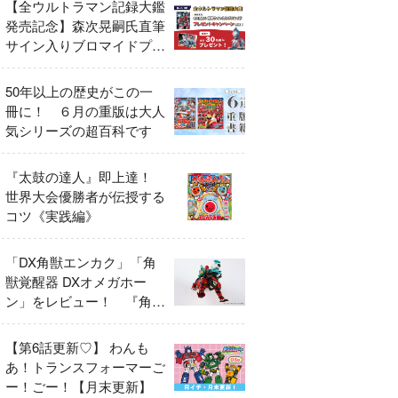
【全ウルトラマン記録大鑑
発売記念】森次晃嗣氏直筆
サイン入りブロマイドプレ
ゼントキャンペーン開催！
50年以上の歴史がこの一
冊に！ ６月の重版は大人
気シリーズの超百科です
『太鼓の達人』即上達！
世界大会優勝者が伝授する
コツ《実践編》
「DX角獣エンカク」「角
獣覚醒器 DXオメガホー
ン」をレビュー！ 『角醒
ハンター オメガホーン』
の玩具展開がスタート！
【第6話更新♡】 わんも
あ！トランスフォーマーご
ー！ごー！【月末更新】