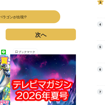
3
パラゴンが出現!?
4
次へ
5
ブックマーク
6
7