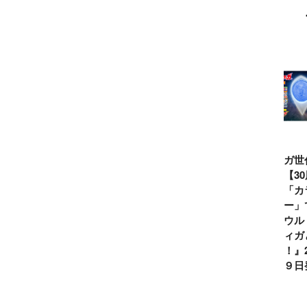
目的は？
ウルトラマンシ
仮面ライダー誕
テレビマガジン
ティガ世
リーズ60周年記
生55周年記
2026年夏号発
見！【3
念！ ウルトラ
念！ 仮面ライ
売!!
念】「カ
セブン＝モロボ
ダー１号＝本郷
イマー」
シ・ダンを演じ
猛を演じた藤岡
る『ウル
た森次晃嗣氏特
弘、氏特別イン
ンティガ
別インタビュー
タビュー
ぼう！』2
７月９日