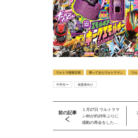
ウルトラ怪獣日和
帰ってきたウルトラマン
ウル
中学生〜
保護者向け
１月27日 ウルトラマ
前の記事
ン80が約25年ぶりに
感動の再会をした相
手とは？