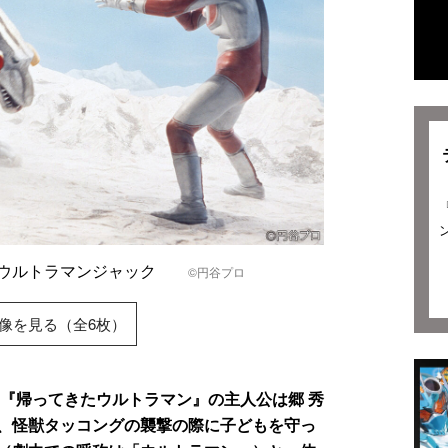
るウルトラマンジャック
©円谷プロ
像を見る（全6枚）
た『帰ってきたウルトラマン』の主人公は郷 秀
、怪獣タッコングの襲撃の際に子どもを守っ