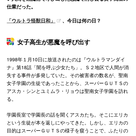
仕業だった。
「ウルトラ怪獣日和」
、今日は何の日？
女子高生が悪魔を呼び出す
1998年１月10日に放送されたのは『ウルトラマンダイ
ナ』第18話「闇を呼ぶ少女たち」。Ｓ２地区で人間が消
失する事件が多発していた。その被害者の数名が、聖南
女子学園の生徒であったことから、スーパーＧＵＴＳの
アスカ・シンとユミムラ・リョウは聖南女子学園を訪れ
る。
学園長室で学園長の話を聞くアスカたち。そこにエリカ
という生徒が本を返しにやってきた。しかし、エリカの
目的はスーパーＧＵＴＳの様子を窺うことで、ふたりの