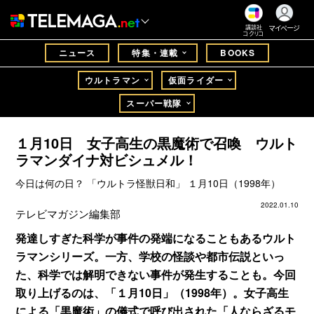
マイページ
講談社
コクリコ
ニュース
特集・連載
BOOKS
ウルトラマン
仮面ライダー
スーパー戦隊
１月10日 女子高生の黒魔術で召喚 ウルト
ラマンダイナ対ビシュメル！
今日は何の日？ 「ウルトラ怪獣日和」 １月10日（1998年）
2022.01.10
テレビマガジン編集部
発達しすぎた科学が事件の発端になることもあるウルト
ラマンシリーズ。一方、学校の怪談や都市伝説といっ
た、科学では解明できない事件が発生することも。今回
取り上げるのは、「１月10日」（1998年）。女子高生
による「黒魔術」の儀式で呼び出された「人ならざるモ