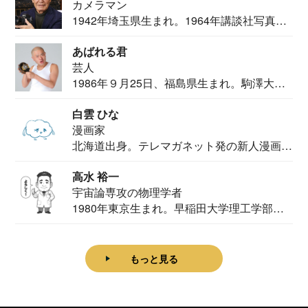
カメラマン
1942年埼玉県生まれ。1964年講談社写真部
カメ...
あばれる君
芸人
1986年９月25日、福島県生まれ。駒澤大学
法学部...
白雲 ひな
漫画家
北海道出身。テレマガネット発の新人漫画
家。2020...
高水 裕一
宇宙論専攻の物理学者
1980年東京生まれ。早稲田大学理工学部物
理学科卒...
もっと見る