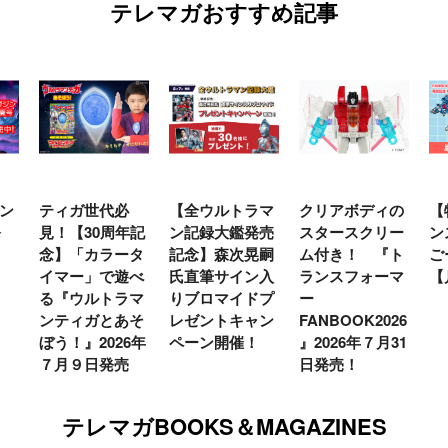
テレマガおすすめ記事
ン
ティガ世代必
【全ウルトラマ
クリアボディの
【
発
見！【30周年記
ン記録大鑑発売
スタースクリー
ン
念】「カラータ
記念】森次晃嗣
ム付き！ 『ト
ご
イマー」で遊べ
氏直筆サイン入
ランスフォーマ
【
る『ウルトラマ
りブロマイドプ
ー
ンティガとあそ
レゼントキャン
FANBOOK2026
ぼう！』2026年
ペーン開催！
』2026年７月31
７月９日発売
日発売！
テレマガBOOKS＆MAGAZINES