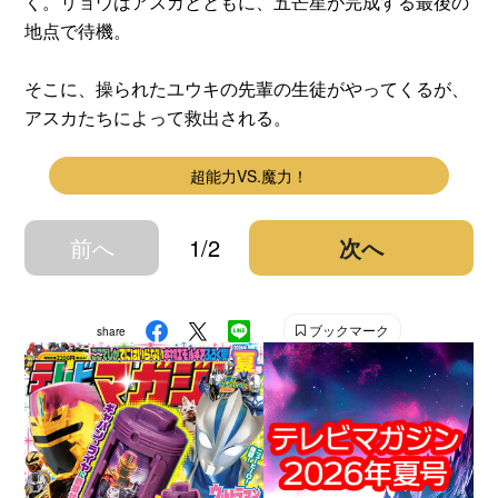
く。リョウはアスカとともに、五芒星が完成する最後の
地点で待機。
そこに、操られたユウキの先輩の生徒がやってくるが、
アスカたちによって救出される。
超能力VS.魔力！
前へ
1/2
次へ
ブックマーク
share