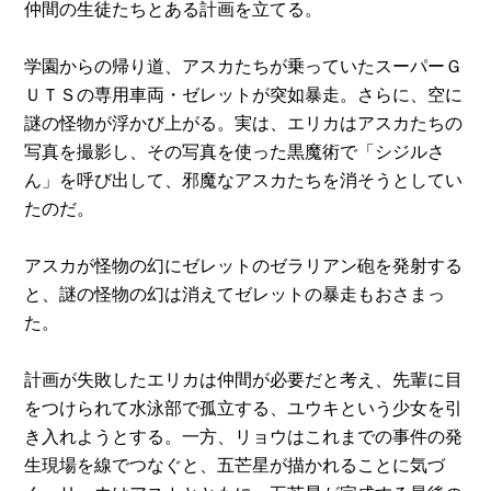
仲間の生徒たちとある計画を立てる。
学園からの帰り道、アスカたちが乗っていたスーパーＧ
ＵＴＳの専用車両・ゼレットが突如暴走。さらに、空に
謎の怪物が浮かび上がる。実は、エリカはアスカたちの
写真を撮影し、その写真を使った黒魔術で「シジルさ
ん」を呼び出して、邪魔なアスカたちを消そうとしてい
たのだ。
アスカが怪物の幻にゼレットのゼラリアン砲を発射する
と、謎の怪物の幻は消えてゼレットの暴走もおさまっ
た。
計画が失敗したエリカは仲間が必要だと考え、先輩に目
をつけられて水泳部で孤立する、ユウキという少女を引
き入れようとする。一方、リョウはこれまでの事件の発
生現場を線でつなぐと、五芒星が描かれることに気づ