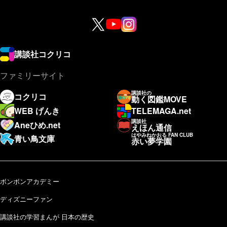
講談社コクリコ
ファミリーサイト
講談社の
コクリコ
動く図鑑MOVE
WEB げんき
TELEMAGA.net
講談社
Aneひめ.net
えほん通信
はやみねかおる FAN CLUB
青い鳥文庫
赤い夢学園
ボンボンアカデミー
ディズニーファン
講談社の学習まんが 日本の歴史