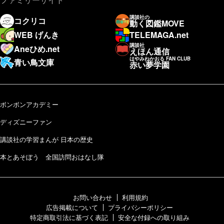
講談社の
コクリコ
動く図鑑MOVE
WEB げんき
TELEMAGA.net
講談社
Aneひめ.net
えほん通信
はやみねかおる FAN CLUB
青い鳥文庫
赤い夢学園
ボンボンアカデミー
ディズニーファン
講談社の学習まんが 日本の歴史
本とあそぼう 全国訪問おはなし隊
お問い合わせ
利用規約
広告掲載について
プライバシーポリシー
特定商取引法に基づく表記
安全な付録への取り組み