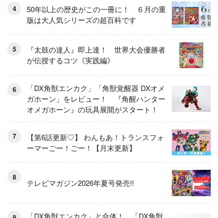
50年以上の歴史がこの一冊に！ ６月の重
版は大人気シリーズの超百科です
『太鼓の達人』即上達！ 世界大会優勝者
が伝授するコツ《実践編》
「DX角獣エンカク」「角獣覚醒器 DXオメ
ガホーン」をレビュー！ 『角醒ハンター
オメガホーン』の玩具展開がスタート！
【第6話更新♡】 わんもあ！トランスフォ
ーマーごー！ごー！【月末更新】
テレビマガジン2026年夏号発売!!
「DX角獣エンカク」と合体！ 「DX角獣