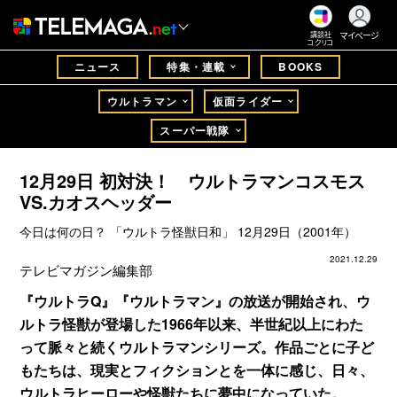
マイページ
講談社
コクリコ
ニュース
特集・連載
BOOKS
ウルトラマン
仮面ライダー
スーパー戦隊
12月29日 初対決！ ウルトラマンコスモス
VS.カオスヘッダー
今日は何の日？ 「ウルトラ怪獣日和」 12月29日（2001年）
2021.12.29
テレビマガジン編集部
『ウルトラQ』『ウルトラマン』の放送が開始され、ウ
ルトラ怪獣が登場した1966年以来、半世紀以上にわた
って脈々と続くウルトラマンシリーズ。作品ごとに子ど
もたちは、現実とフィクションとを一体に感じ、日々、
ウルトラヒーローや怪獣たちに夢中になっていた。