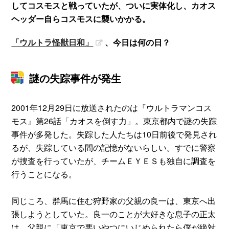
してコスモスと戦っていたが、ついに実体化し、カオス
ヘッダー自らコスモスに襲いかかる。
「ウルトラ怪獣日和」
、今日は何の日？
謎の失踪事件が発生
2001年12月29日に放送されたのは『ウルトラマンコス
モス』第26話「カオスを倒す力」。東京都内で謎の失踪
事件が多発した。失踪した人たちは10日前後で発見され
るが、失踪している間の記憶がないらしい。すでに警察
が捜査を行っていたが、チームＥＹＥＳも独自に調査を
行うことになる。
同じころ、群馬に住む狩野家の父親の良一は、東京へ出
張しようとしていた。良一のことが大好きな息子の正太
は、父親に「東京で悪いやつにいじめられたら僕が絶対