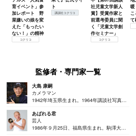
育イベント」参
ト
社児童文学新人
暖
加レポート 野
賞】受賞作家と
こ
講談社コクリコ
菜嫌いの娘を変
前選考委員に聞
て
えた「もったい
く「児童文学創
ない！」の精神
作セミナー」
コクリコ
コクリコ
監修者・専門家一覧
大島 康嗣
カメラマン
1942年埼玉県生まれ。1964年講談社写真部
カメ...
あばれる君
芸人
1986年９月25日、福島県生まれ。駒澤大学
法学部...