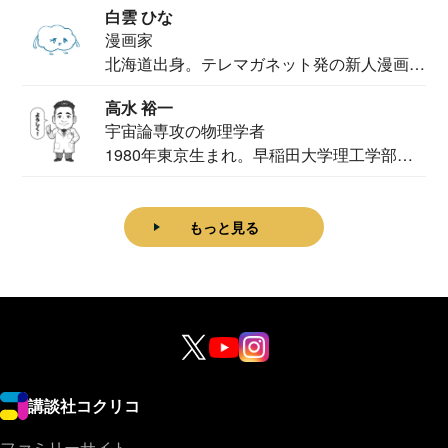
白雲 ひな
漫画家
北海道出身。テレマガネット発の新人漫画
家。2020...
高水 裕一
宇宙論専攻の物理学者
1980年東京生まれ。早稲田大学理工学部物
理学科卒...
もっと見る
講談社コクリコ
ファミリーサイト