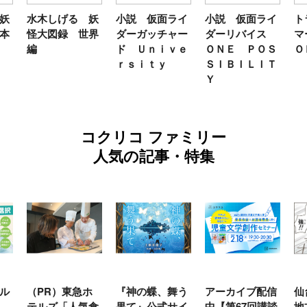
妖
水木しげる 妖
小説 仮面ライ
小説 仮面ライ
ト
本
怪大図録 世界
ダーガッチャー
ダーリバイス
マ
編
ド Ｕｎｉｖｅ
ＯＮＥ ＰＯＳ
Ｏ
ｒｓｉｔｙ
ＳＩＢＩＬＩＴ
Ｙ
コクリコ ファミリー
人気の記事・特集
ル
（PR）東急ホ
『神の蝶、舞う
アーカイブ配信
仙
テルズ「人気食
果て』公式サイ
中【第67回講談
地