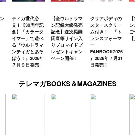
ン
ティガ世代必
【全ウルトラマ
クリアボディの
【
発
見！【30周年記
ン記録大鑑発売
スタースクリー
ン
念】「カラータ
記念】森次晃嗣
ム付き！ 『ト
ご
イマー」で遊べ
氏直筆サイン入
ランスフォーマ
【
る『ウルトラマ
りブロマイドプ
ー
ンティガとあそ
レゼントキャン
FANBOOK2026
ぼう！』2026年
ペーン開催！
』2026年７月31
７月９日発売
日発売！
テレマガBOOKS＆MAGAZINES