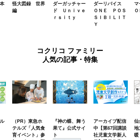
世界
ダーガッチャー
ダーリバイス
マーＦＡＮＢＯ
ン
ド Ｕｎｉｖｅ
ＯＮＥ ＰＯＳ
ＯＫ２０２６
年
ｒｓｉｔｙ
ＳＩＢＩＬＩＴ
Ｙ
コクリコ ファミリー
人気の記事・特集
ホ
『神の蝶、舞う
アーカイブ配信
仙台の冬は東北
『
気食
果て』公式サイ
中【第67回講談
地方では温
（
」参
ト
社児童文学新人
暖？ 本当のと
こ