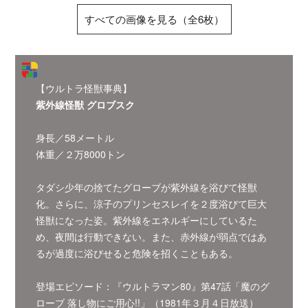
すべての画像を見る（全6枚）
【ウルトラ怪獣事典】
紫外線怪獣 グロブスク
身長／58メートル
体重／２万8000トン
タダシ少年の捨てたグローブが紫外線を浴びて怪獣
化。さらに、涼子のプリンセスレイを２度浴びて巨大
怪獣になった姿。紫外線をエネルギーにしているた
め、夜間は行動できない。また、赤外線が弱点ではあ
るが過度に浴びせると危険を招くこともある。
登場エピソード：『ウルトラマン80』第47話「魔のグ
ローブ 落し物にご用心!!」（1981年３月４日放送）