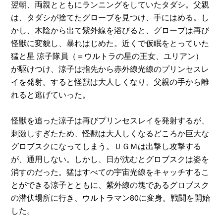
翌朝、両親とともにランニングをしていたタダシ。父親
は、タダシが捨てたグローブを見つけ、手にはめる。し
かし、木陰から出て紫外線を浴びると、グローブは再び
怪獣に変貌し、暴れはじめた。近くで仮眠をとっていた
猛と星 涼子隊員（＝ウルトラの星の王女、ユリアン）
が駆けつけ、涼子は指先から赤外線光線のプリンセスレ
イを発射。すると怪獣は大人しくなり、父親の手から離
れると逃げていった。
怪獣を追った涼子は再びプリンセスレイを発射するが、
刺激しすぎたため、怪獣は大人しくなるどころか巨大な
グロブスクになってしまう。ＵＧＭは出撃し攻撃する
が、通用しない。しかし、日が沈むとグロブスクは姿を
消すのだった。猛はすべての宇宙光線をキャッチするこ
とができる涼子とともに、紫外線の塊であるグロブスク
の潜伏場所に行き、ウルトラマン80に変身。戦闘を開始
した。