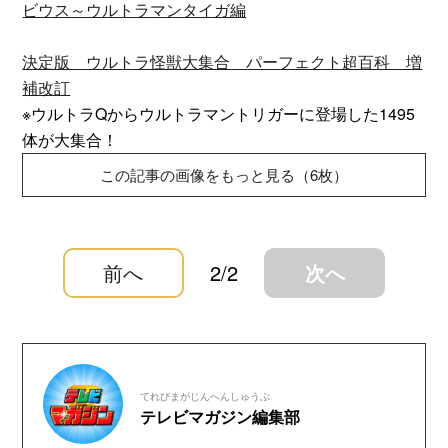
ビウス～ウルトラマンタイガ編
決定版 ウルトラ怪獣大集合 パーフェクト超百科 増
補改訂
※ウルトラQからウルトラマントリガーに登場した1495
体が大集合！
この記事の画像をもっと見る（6枚）
前へ
2/2
次へ
てれびまがじんへんしゅうぶ
テレビマガジン編集部