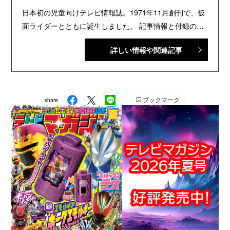
日本初の児童向けテレビ情報誌。1971年11月創刊で、仮
面ライダーとともに誕生しました。 記事情報と付録の詳
細は、YouTubeの『テレビマガジン 公式動画チャンネ
詳しい情報や関連記事
ル』で配信中。講談社発行の幼年・児童・少年・少女向
け雑誌の中では、『なかよし』『たのしい幼稚園』『週
刊少年マガジン』『別冊フレンド』に次いで歴史が長い
雑誌です。 【SNS】 X（旧Twitter）：@tele_maga
ブックマーク
share
Instagram：＠tele_maga