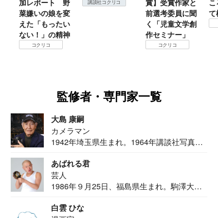
 野
賞】受賞作家と
ころは仙台に来
＃
講談社コクリコ
を変
前選考委員に聞
て検証すべし！
月
たい
く「児童文学創
定
コクリコ
精神
作セミナー」
コクリコ
監修者・専門家一覧
大島 康嗣
カメラマン
1942年埼玉県生まれ。1964年講談社写真部
カメ...
あばれる君
芸人
1986年９月25日、福島県生まれ。駒澤大学
法学部...
白雲 ひな