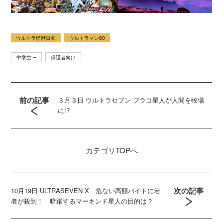
ウルトラ怪獣日和
ウルトラマン80
中学生〜
保護者向け
前の記事
３月３日 ウルトラセブン ブラコ星人が人間を牧場
に!?
カテゴリ
TOPへ
次の記事
10月19日 ULTRASEVEN X 危ない高額バイトに若
者が殺到！ 暗躍するマーキンド星人の目的は？