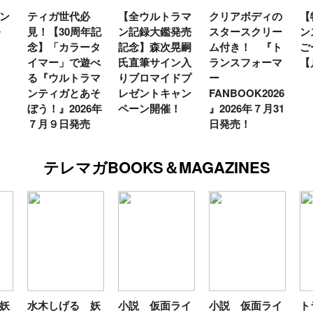
【全ウルトラマ
クリアボディの
【特別編】トラ
【
年記
ン記録大鑑発売
スタースクリー
ンスフォーマー
♡
タ
記念】森次晃嗣
ム付き！ 『ト
ごー！ごー！
ト
べ
氏直筆サイン入
ランスフォーマ
【月イチ更新】
マ
マ
りブロマイドプ
ー
ー
そ
レゼントキャン
FANBOOK2026
新
6年
ペーン開催！
』2026年７月31
日発売！
テレマガBOOKS＆MAGAZINES
 妖
小説 仮面ライ
小説 仮面ライ
トランスフォー
テ