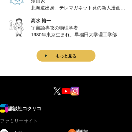
漫画家
北海道出身。テレマガネット発の新人漫画
家。2020...
高水 裕一
宇宙論専攻の物理学者
1980年東京生まれ。早稲田大学理工学部物
理学科卒...
もっと見る
講談社コクリコ
ファミリーサイト
講談社の