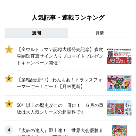
人気記事・連載ランキング
週間
月間
【全ウルトラマン記録大鑑発売記念】森次
1
晃嗣氏直筆サイン入りブロマイドプレゼン
トキャンペーン開催！
2
【第6話更新♡】 わんもあ！トランスフォ
ーマーごー！ごー！【月末更新】
3
50年以上の歴史がこの一冊に！ ６月の重
版は大人気シリーズの超百科です
『太鼓の達人』即上達！ 世界大会優勝者