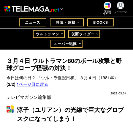
マイページ
講談社
コクリコ
ニュース
特集・連載
BOOKS
ウルトラマン
仮面ライダー
スーパー戦隊
３月４日 ウルトラマン80のボール攻撃と野
球グローブ怪獣の対決！
今日は何の日？ 「ウルトラ怪獣日和」 ３月４日（1981年）
(2/2)
1ページ目に戻る
2022.03.04
テレビマガジン編集部
涼子（ユリアン）の光線で巨大なグロブ
スクになってしまう！