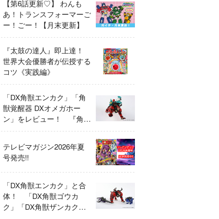
【第6話更新♡】 わんも
あ！トランスフォーマーご
ー！ごー！【月末更新】
『太鼓の達人』即上達！
世界大会優勝者が伝授する
コツ《実践編》
「DX角獣エンカク」「角
獣覚醒器 DXオメガホー
ン」をレビュー！ 『角醒
ハンター オメガホーン』
の玩具展開がスタート！
テレビマガジン2026年夏
号発売!!
「DX角獣エンカク」と合
体！ 「DX角獣ゴウカ
ク」「DX角獣ザンカク」
をレビュー！