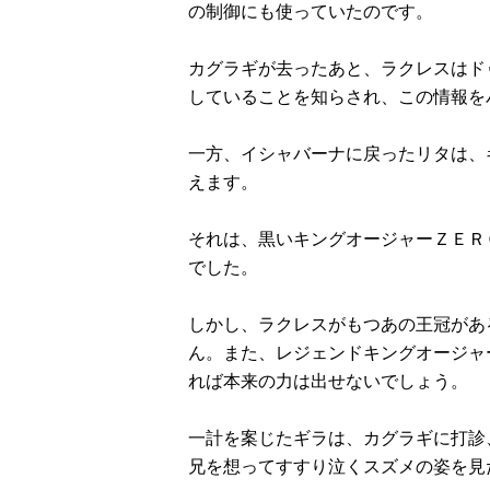
の制御にも使っていたのです。
カグラギが去ったあと、ラクレスはド
していることを知らされ、この情報を
一方、イシャバーナに戻ったリタは、
えます。
それは、黒いキングオージャーＺＥＲ
ラマ
クリアボディの
【特別編】トラ
【第6話更新
でした。
発売
スタースクリー
ンスフォーマー
♡】 わんもあ！
晃嗣
ム付き！ 『ト
ごー！ごー！
トランスフォー
しかし、ラクレスがもつあの王冠があ
ン入
ランスフォーマ
【月イチ更新】
マーごー！ご
ドプ
ー
ー！【月末更
ん。また、レジェンドキングオージャ
ャン
FANBOOK2026
新】
れば本来の力は出せないでしょう。
！
』2026年７月31
日発売！
一計を案じたギラは、カグラギに打診
兄を想ってすすり泣くスズメの姿を見