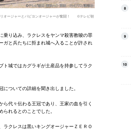
8
キリオージャーとパピヨンオージャーが奮闘！ ©テレビ朝
に乗り込み、ラクレスをヤンマ殺害教唆の罪
9
ーガと兵たちに拒まれ城へ入ることが許され
10
ブト城ではカグラギが土産品を持参してラク
冠についての詳細を聞き出しました。
から代々伝わる王冠であり、王家の血を引く
められるとのことでした。
、ラクレスは黒いキングオージャーＺＥＲＯ