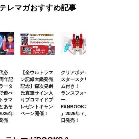
テレマガおすすめ記事
代必
【全ウルトラマ
クリアボディの
【特別編】トラ
0周年記
ン記録大鑑発売
スタースクリー
ンスフォーマー
ラータ
記念】森次晃嗣
ム付き！ 『ト
ごー！ごー！
で遊べ
氏直筆サイン入
ランスフォーマ
【月イチ更新】
トラマ
りブロマイドプ
ー
とあそ
レゼントキャン
FANBOOK2026
026年
ペーン開催！
』2026年７月31
発売
日発売！