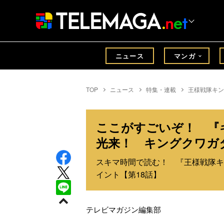
ニュース
マンガ
TOP
ニュース
特集・連載
王様戦隊キン
ここがすごいぞ！ 『
光来！ キングクワガ
スキマ時間で読む！ 『王様戦隊キ
イント【第18話】
テレビマガジン編集部