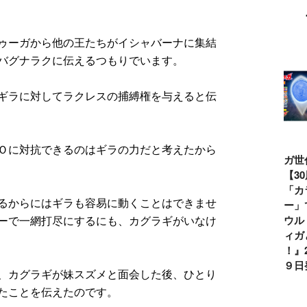
ゥーガから他の王たちがイシャバーナに集結
バグナラクに伝えるつもりでいます。
ギラに対してラクレスの捕縛権を与えると伝
Ｏに対抗できるのはギラの力だと考えたから
ウルトラマンシ
仮面ライダー誕
テレビマガジン
ティガ世
リーズ60周年記
生55周年記
2026年夏号発
見！【3
念！ ウルトラ
念！ 仮面ライ
売!!
念】「カ
るからにはギラも容易に動くことはできませ
セブン＝モロボ
ダー１号＝本郷
イマー」
シ・ダンを演じ
猛を演じた藤岡
る『ウル
ーで一網打尽にするにも、カグラギがいなけ
た森次晃嗣氏特
弘、氏特別イン
ンティガ
別インタビュー
タビュー
ぼう！』2
７月９日
、カグラギが妹スズメと面会した後、ひとり
たことを伝えたのです。