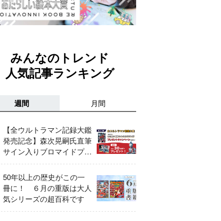
みんなのトレンド
人気記事ランキング
週間
月間
【全ウルトラマン記録大鑑
発売記念】森次晃嗣氏直筆
サイン入りブロマイドプレ
ゼントキャンペーン開催！
50年以上の歴史がこの一
冊に！ ６月の重版は大人
気シリーズの超百科です