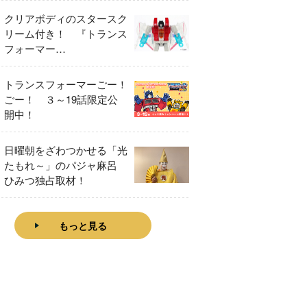
クリアボディのスタースク
リーム付き！ 『トランス
フォーマー
FANBOOK2026』2026年
７月31日発売！
トランスフォーマーごー！
ごー！ ３～19話限定公
開中！
日曜朝をざわつかせる「光
たもれ～」のパジャ麻呂
ひみつ独占取材！
もっと見る