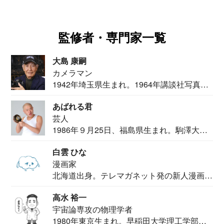
監修者・専門家一覧
大島 康嗣
カメラマン
1942年埼玉県生まれ。1964年講談社写真部
カメ...
あばれる君
芸人
1986年９月25日、福島県生まれ。駒澤大学
法学部...
白雲 ひな
漫画家
北海道出身。テレマガネット発の新人漫画
家。2020...
高水 裕一
宇宙論専攻の物理学者
1980年東京生まれ。早稲田大学理工学部物