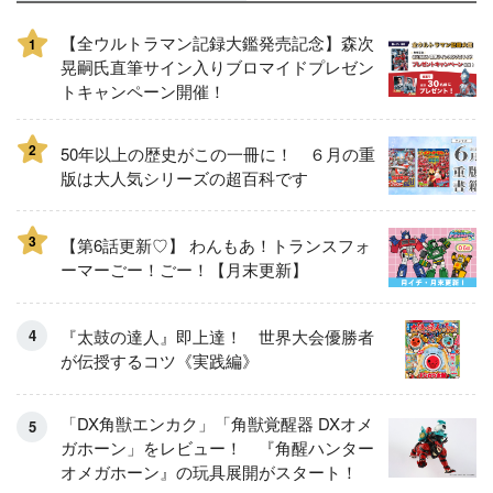
【全ウルトラマン記録大鑑発売記念】森次
1
晃嗣氏直筆サイン入りブロマイドプレゼン
トキャンペーン開催！
2
50年以上の歴史がこの一冊に！ ６月の重
版は大人気シリーズの超百科です
3
【第6話更新♡】 わんもあ！トランスフォ
ーマーごー！ごー！【月末更新】
『太鼓の達人』即上達！ 世界大会優勝者
が伝授するコツ《実践編》
「DX角獣エンカク」「角獣覚醒器 DXオメ
ガホーン」をレビュー！ 『角醒ハンター
オメガホーン』の玩具展開がスタート！