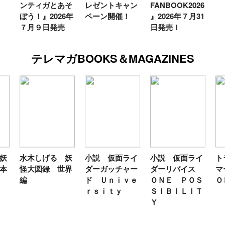
ンティガとあそ
レゼントキャン
FANBOOK2026
ぼう！』2026年
ペーン開催！
』2026年７月31
７月９日発売
日発売！
テレマガBOOKS＆MAGAZINES
妖
水木しげる 妖
小説 仮面ライ
小説 仮面ライ
ト
本
怪大図録 世界
ダーガッチャー
ダーリバイス
マ
編
ド Ｕｎｉｖｅ
ＯＮＥ ＰＯＳ
Ｏ
ｒｓｉｔｙ
ＳＩＢＩＬＩＴ
Ｙ