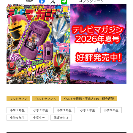
ブックマーク
share
ウルトラマン
ウルトラマンＡ
ウルトラ怪獣・宇宙人150 研究序説
小学１年生
小学２年生
小学３年生
小学４年生
小学５年生
小学６年生
中学生〜
保護者向け