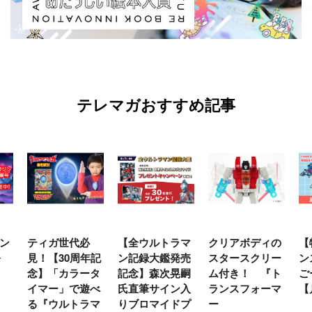
テレマガおすすめ記事
ン
ティガ世代必
【全ウルトラマ
クリアボディの
【
発
見！【30周年記
ン記録大鑑発売
スタースクリー
ン
念】「カラータ
記念】森次晃嗣
ム付き！ 『ト
ご
イマー」で遊べ
氏直筆サイン入
ランスフォーマ
【
る『ウルトラマ
りブロマイドプ
ー