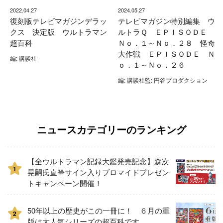
2022.04.27
2024.05.27
復刻版テレビマガジンデラッ
テレビマガジン特別編集 ウ
クス 決定版 ウルトラマン
ルトラＱ ＥＰＩＳＯＤＥ
超百科
Ｎｏ．１～Ｎｏ．２８ 怪奇
大作戦 ＥＰＩＳＯＤＥ Ｎ
編: 講談社
ｏ．１～Ｎｏ．２６
編: 講談社監: 円谷プロダクション
ニュースカテゴリーのランキング
【全ウルトラマン記録大鑑発売記念】森次
1
晃嗣氏直筆サイン入りブロマイドプレゼン
トキャンペーン開催！
50年以上の歴史がこの一冊に！ ６月の重
2
版は大人気シリーズの超百科です