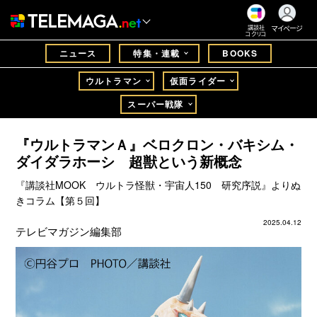
マイページ
講談社
コクリコ
ニュース
特集・連載
BOOKS
ウルトラマン
仮面ライダー
スーパー戦隊
『ウルトラマンＡ』ベロクロン・バキシム・
ダイダラホーシ 超獣という新概念
『講談社MOOK ウルトラ怪獣・宇宙人150 研究序説』よりぬ
きコラム【第５回】
2025.04.12
テレビマガジン編集部