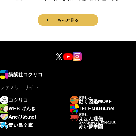
理学科卒...
もっと見る
講談社コクリコ
ファミリーサイト
講談社の
コクリコ
動く図鑑MOVE
WEB げんき
TELEMAGA.net
講談社
Aneひめ.net
えほん通信
はやみねかおる FAN CLUB
青い鳥文庫
赤い夢学園