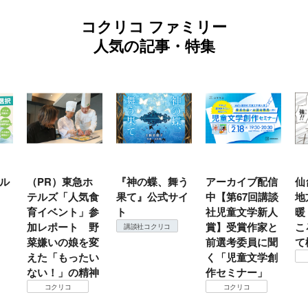
コクリコ ファミリー
人気の記事・特集
ル
（PR）東急ホ
『神の蝶、舞う
アーカイブ配信
仙
テルズ「人気食
果て』公式サイ
中【第67回講談
地
育イベント」参
ト
社児童文学新人
暖
加レポート 野
賞】受賞作家と
こ
講談社コクリコ
菜嫌いの娘を変
前選考委員に聞
て
えた「もったい
く「児童文学創
ない！」の精神
作セミナー」
コクリコ
コクリコ