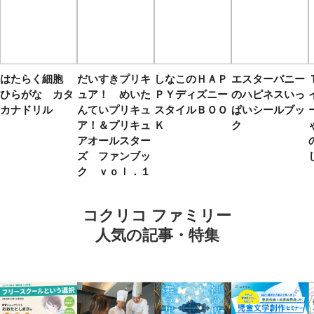
はたらく細胞
だいすきプリキ
しなこのＨＡＰ
エスターバニー
ひらがな カタ
ュア！ めいた
ＰＹディズニー
のハピネスいっ
カナドリル
んていプリキュ
スタイルＢＯＯ
ぱいシールブッ
ア！＆プリキュ
Ｋ
ク
アオールスター
ズ ファンブッ
ク ｖｏｌ．１
コクリコ ファミリー
人気の記事・特集