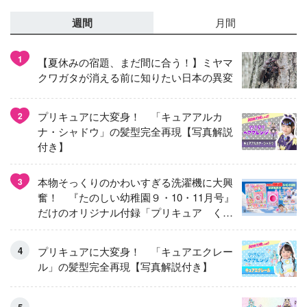
週間
月間
1
【夏休みの宿題、まだ間に合う！】ミヤマ
クワガタが消える前に知りたい日本の異変
プリキュアに大変身！ 「キュアアルカ
2
ナ・シャドウ」の髪型完全再現【写真解説
付き】
本物そっくりのかわいすぎる洗濯機に大興
3
奮！ 『たのしい幼稚園９・10・11月号』
だけのオリジナル付録「プリキュア くる
くるせんたくき」
プリキュアに大変身！ 「キュアエクレー
ル」の髪型完全再現【写真解説付き】