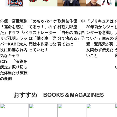
俳優・宮世琉弥
「めちゃ×2イケ
歌舞伎俳優 中
「プリキュアは
「運命を感じ
てるッ！」のイ
村勘九郎流
20年前からジェ
た」ドラマ『パ
ラストレーター
「自分の道は自
ンダーを意識し
リピ孔明』ラッ
は「働く車」専
分で決める」子
ていた」生みの
パーKABE太人
門絵本作家にな
育てとは
親・鷲尾天が男
役に影響され内
っていた！
女問わず伝えた
気なキャラ
いこと
に!? 「渋谷を
疾走」振り切っ
た体当たり演技
の裏側
おすすめ BOOKS＆MAGAZINES