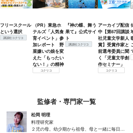
フリースクール
（PR）東急ホ
『神の蝶、舞う
アーカイブ配信
という選択
テルズ「人気食
果て』公式サイ
中【第67回講談
育イベント」参
ト
社児童文学新人
講談社コクリコ
加レポート 野
賞】受賞作家と
講談社コクリコ
菜嫌いの娘を変
前選考委員に聞
えた「もったい
く「児童文学創
ない！」の精神
作セミナー」
コクリコ
コクリコ
監修者・専門家一覧
松岡 明理
料理研究家
２児の母。幼少期から祖母、母と一緒に毎日の