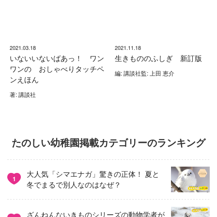
2021.03.18
2021.11.18
いないいないばあっ！ ワン
生きもののふしぎ 新訂版
ワンの おしゃべりタッチペ
編: 講談社監: 上田 恵介
ンえほん
著: 講談社
たのしい幼稚園掲載カテゴリーのランキング
大人気「シマエナガ」驚きの正体！ 夏と
1
冬でまるで別人なのはなぜ？
ざんねんないきものシリーズの動物学者が