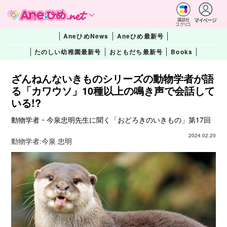
マイページ
講談社
コクリコ
AneひめNews
Aneひめ最新号
たのしい幼稚園最新号
おともだち最新号
Books
ざんねんないきものシリーズの動物学者が語
る「カワウソ」10種以上の鳴き声で会話して
いる!?
動物学者・今泉忠明先生に聞く「おどろきのいきもの」第17回
2024.02.20
動物学者:
今泉 忠明