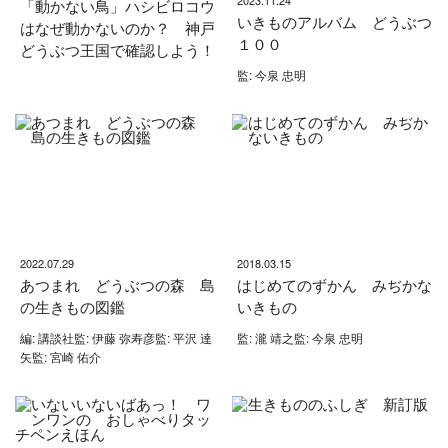
2023.11.24
「動かない鳥」ハシビロコウ
いきものアルバム どうぶつ
はなぜ動かないのか？ 神戸
１００
どうぶつ王国で確認しよう！
監: 今泉 忠明
2022.07.29
2018.03.15
あつまれ どうぶつの森 島
はじめてのずかん みぢかな
の生きもの図鑑
いきもの
編: 講談社監: 伊藤 弥寿彦監: 平沢 達
監: 瀧 靖之監: 今泉 忠明
矢監: 宮崎 佑介