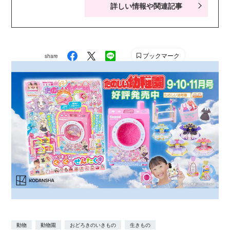
詳しい情報や関連記事
事典』（高橋書店）をはじめ、著書、監修書多数。
『MOVEまぼろしの生きもの』『MOVEはじめてのずか
ん みぢかないきもの』『MOVE危険生物 超クイズ図
鑑』監修など。
ブックマーク
share
動物
動物園
おどろきのいきもの
生きもの