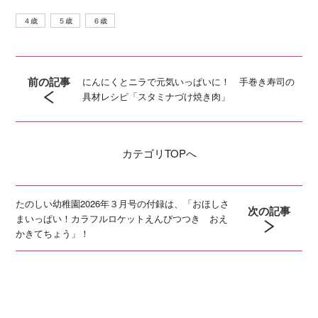
４歳
５歳
６歳
前の記事
にんにくとニラで元気いっぱいに！ 手巻き寿司の
具材レシピ「スタミナづけ焼き肉」
カテゴリ
TOPへ
たのしい幼稚園2026年３月号の付録は、「おほしさ
次の記事
まいっぱい！カラフルロケットえんぴつつき おえ
かきてちょう」！