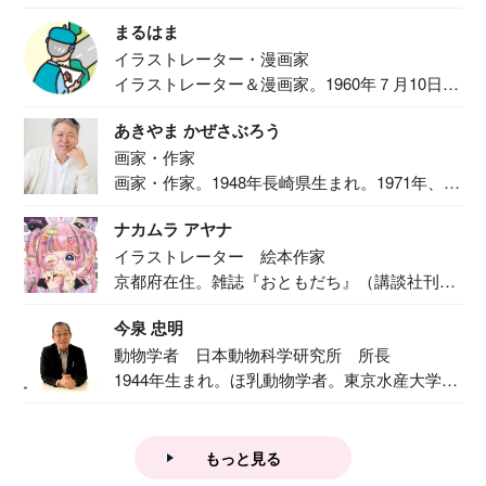
食事作り...
まるはま
イラストレーター・漫画家
イラストレーター＆漫画家。1960年７月10日生
ま...
あきやま かぜさぶろう
画家・作家
画家・作家。1948年長崎県生まれ。1971年、
二...
ナカムラ アヤナ
イラストレーター 絵本作家
京都府在住。雑誌『おともだち』（講談社刊）
で『おし...
今泉 忠明
動物学者 日本動物科学研究所 所長
1944年生まれ。ほ乳動物学者。東京水産大学卒
業後...
もっと見る