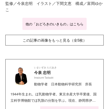
監修／今泉忠明 イラスト／下間文恵 構成／富岡ゆか
こ
他の「おどろきのいきもの」はこちら
この記事の画像をもっと見る（全5枚）
いまいずみ ただあき
今泉 忠明
Imaizumi Tadaaki
動物学者 日本動物科学研究所 所長
1944年生まれ。ほ乳動物学者。東京水産大学卒業後、国
立科学博物館でほ乳類の分類を学ぶ。現在、静岡県伊東
市にある「ねこの博物館」館長。『ざんねんないきもの