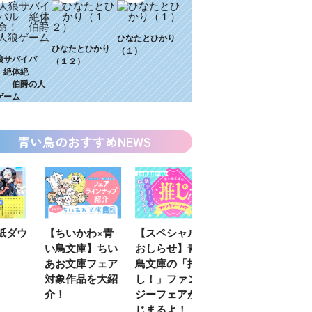
ひなたとひかり
ひなたとひかり
（１）
狼サバイバ
（１２）
 絶体絶
！ 伯爵の人
ゲーム
青い鳥のおすすめNEWS
わ×青
【スペシャルな
エブリスタ×講
【速報】『黒魔
】ちい
おしらせ】青い
談社青い鳥文庫
女さんが通
フェア
鳥文庫の「推
第９回小説賞開
る‼』ついにコ
を大紹
し！」ファンタ
催のおしらせ
ミカライズ！
ジーフェアがは
じまるよ！