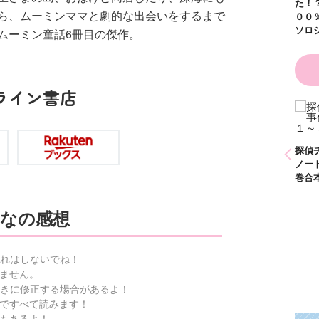
た！？
ら、ムーミンママと劇的な出会いをするまで
００％
ソロジ
ムーミン童話6冊目の傑作。
ライン書店
ひなたとひかり
かわいく（なく）て
（９）
ごめん お悩み相談
ＢＯＯＫ
探偵チームＫＺ事件
探偵
ノート １～１０巻
ノー
合本版
巻合
なの感想
れはしないでね！
ません。
きに修正する場合があるよ！
ですべて読みます！
もあるよ！