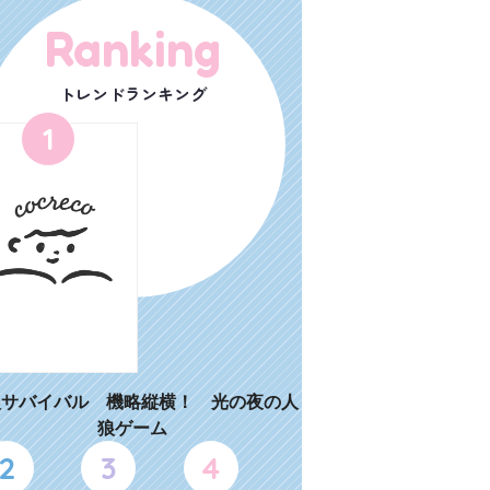
Ranking
トレンドランキング
1
狼サバイバル 機略縦横！ 光の夜の人
狼ゲーム
2
3
4