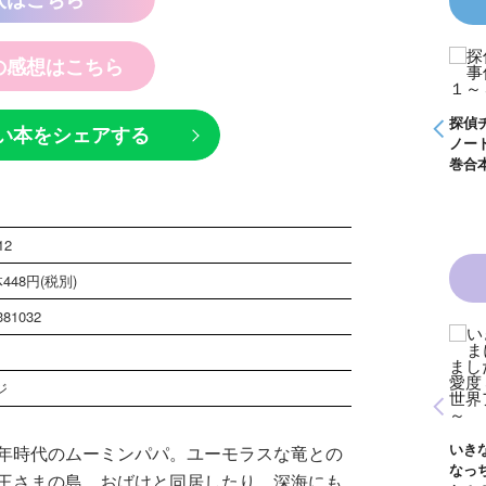
の感想はこちら
探偵チームＫＺ事件
怪盗クイーンはサー
ノート つぶやく死
カスがお好き ゲー
霊は知っている
ムブック
探偵チームＫＺ事件
探偵チー
い本をシェアする
ノート １～１０巻
ノート 
合本版
巻合本版
12
448円(税別)
381032
黒魔女さんは白魔女
黒魔女さんと恋の魔
さん！？ ６年１
法 ６年１組 黒魔
ジ
組 黒魔女さんが通
女さんが通る！！
青い鳥文庫版 獣の
る！！（１８）
（１７）
奏者１～８ 全８巻
合本版
いきな
年時代のムーミンパパ。ユーモラスな竜との
なっち
王さまの島、おばけと同居したり、深海にも