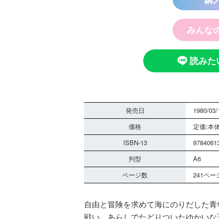
みんな
読みた
発売日
1980/03/
価格
定価:本体
ISBN-13
9784061
判型
A6
ページ数
241ペー
自由と冒険を求めて海にのりだした青
戦い、あらしでたどりついたゆかいな