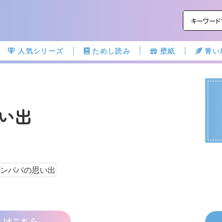
人気シリーズ
ためし読み
壁紙
青い
い出
子
入はこちら