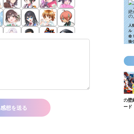
人
ル
命
狼
KZ高校生編、つ
ゴールデンウィ
今月の壁紙ダウ
【ちいか
いに始動！ 限
ークにいっき読
ンロード
い鳥文庫
感想を送る
定特典＆ヒミツ
み！ 青い鳥文
あお文庫
の参加企画も!?
庫の名作「電子
対象作品
合本版」おすす
介！
め