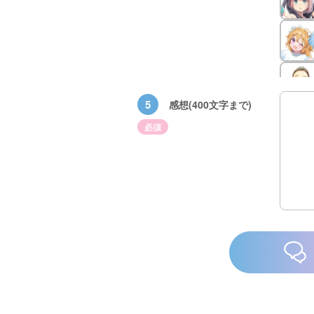
5
感想(400文字まで)
必須
×青
【スペシャルな
エブリスタ×講
【速報】『黒魔
ちい
おしらせ】青い
談社青い鳥文庫
女さんが通
ェア
鳥文庫の「推
第９回小説賞開
る‼』ついにコ
大紹
し！」ファンタ
催のおしらせ
ミカライズ！
ジーフェアがは
じまるよ！