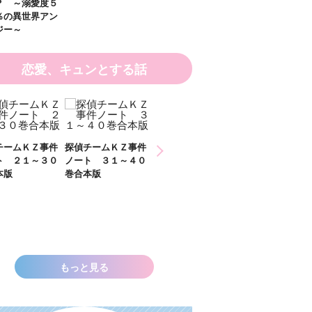
 ～溺愛度５
の異世界アン
ー～
恋愛、キュンとする話
チームＫＺ事件
探偵チームＫＺ事件
探偵チームＫＺ事件
ト ２１～３０
ノート ３１～４０
ノート １１～２０
本版
巻合本版
巻合本版
いきなりお姫さ
なっちゃいまし
た！？ ～溺愛
００％の異世界
ソロジー～
もっと見る