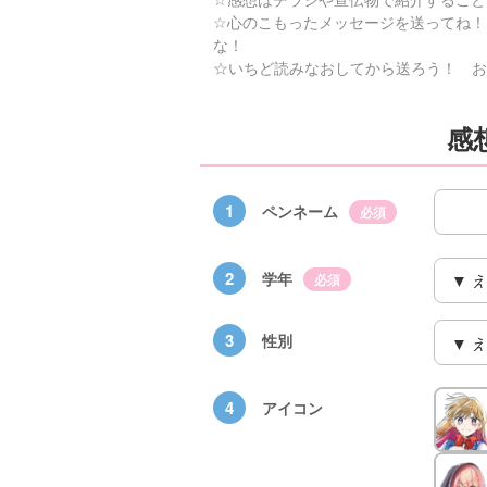
☆心のこもったメッセージを送ってね！
な！
☆いちど読みなおしてから送ろう！ お
感
1
ペンネーム
必須
2
学年
必須
3
性別
4
アイコン