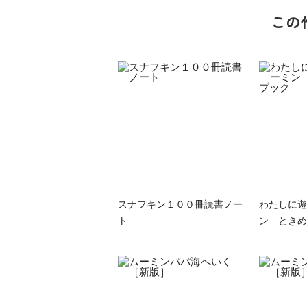
この
族館
悪役なんて、ご
トモダチデスゲ
世にもふしぎな
めんです！
ーム 昨日の友
ＳＣＰガチャ！
スナフキン１００冊読書ノー
わたしに遊
（１）
は今日の敵
（１） かわい
ト
ン ときめ
い猫にご用心