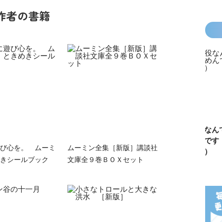
作者の書籍
カラフルピーチ
長浜高校水族館
悪役なんて、ご
トモダチ
はちゃめちゃ事
部！
めんです！
ーム 昨
び心を。 ムーミ
ムーミン全集［新版］講談社
件簿
（１）
は今日の
きシールブック
文庫全９巻ＢＯＸセット