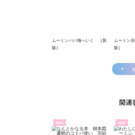
ムーミンパパ海へいく ［新
ムーミン谷
版］
版］
関連
NEW
NEW