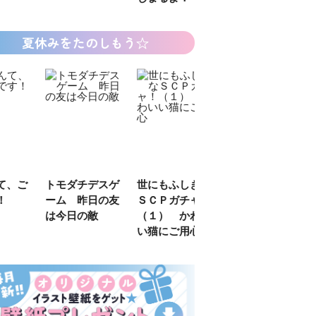
夏休みをたのしもう☆
デスゲ
世にもふしぎな
カラフルピーチ
長浜高校水族館
日の友
ＳＣＰガチャ！
はちゃめちゃ事
部！
敵
（１） かわい
件簿
い猫にご用心