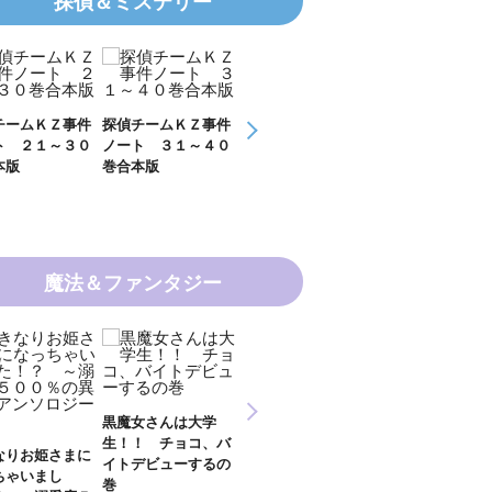
探偵＆ミステリー
ムＫＺ事件
探偵チームＫＺ事件
探偵チームＫＺ事件
ＫＺ’ Ｕｐｐｅ
２１～３０
ノート ３１～４０
ノート １１～２０
Ｆｉｌｅ 数学者
巻合本版
巻合本版
の夏
魔法＆ファンタジー
新 妖界ナビ・ルナ
黒魔女さんは大学
妖界ナビ・ルナ１
１～１１ 全１１巻
生！！ チョコ、バ
９＋番外編 全１
合本版
りお姫さまに
イトデビューするの
巻合本版
ゃいまし
巻