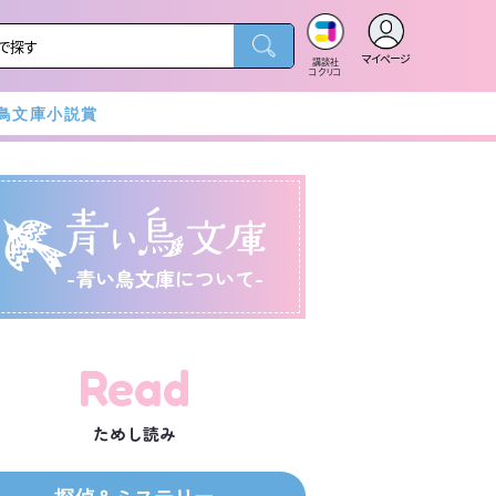
マイページ
講談社
コクリコ
鳥文庫小説賞
-青い鳥文庫について-
Read
ためし読み