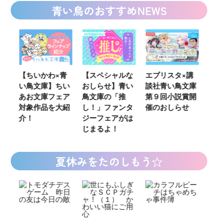
青い鳥のおすすめNEWS
ウ
【ちいかわ×青
【スペシャルな
エブリスタ×講
【
い鳥文庫】ちい
おしらせ】青い
談社青い鳥文庫
女
あお文庫フェア
鳥文庫の「推
第９回小説賞開
る
対象作品を大紹
し！」ファンタ
催のおしらせ
ミ
介！
ジーフェアがは
じまるよ！
夏休みをたのしもう☆