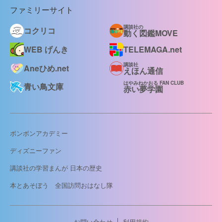
ファミリーサイト
講談社の
コクリコ
動く図鑑MOVE
WEB げんき
TELEMAGA.net
講談社
Aneひめ.net
えほん通信
はやみねかおる FAN CLUB
青い鳥文庫
赤い夢学園
ボンボンアカデミー
ディズニーファン
講談社の学習まんが 日本の歴史
本とあそぼう 全国訪問おはなし隊
お問い合わせ
利用規約