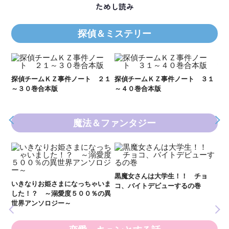
ためし読み
探偵＆ミステリー
Ｋ
数
２１
探偵チームＫＺ事件ノート ３１
探偵チームＫＺ事件ノート １１
～４０巻合本版
～２０巻合本版
魔法＆ファンタジー
妖
全
新 妖界ナビ・ルナ１～１１ 全
黒魔女さんは大学生！！ チョ
１１巻合本版
いま
コ、バイトデビューするの巻
の異