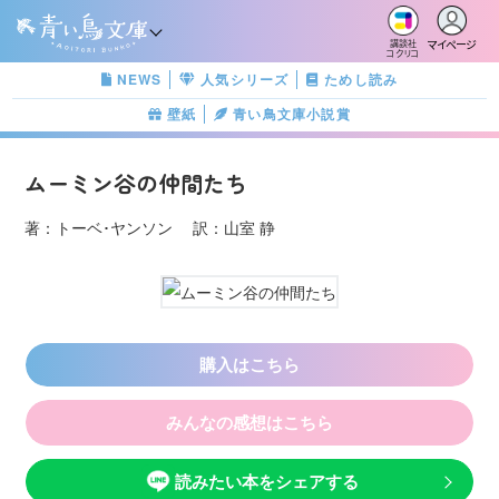
マイページ
講談社
コクリコ
NEWS
人気シリーズ
ためし読み
壁紙
青い鳥文庫小説賞
ムーミン谷の仲間たち
著：トーベ･ヤンソン 訳：山室 静
購入はこちら
みんなの感想はこちら
読みたい本をシェアする