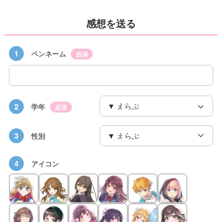
感想を送る
1
ペンネーム
必須
2
学年
必須
3
性別
4
アイコン