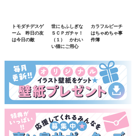
ご
トモダチデスゲ
世にもふしぎな
カラフルピーチ
長
ーム 昨日の友
ＳＣＰガチャ！
はちゃめちゃ事
部
は今日の敵
（１） かわい
件簿
い猫にご用心