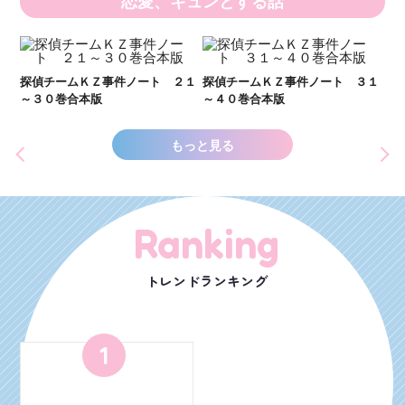
恋愛、キュンとする話
い
し
２１
探偵チームＫＺ事件ノート ３１
探偵チームＫＺ事件ノート １１
世
～４０巻合本版
～２０巻合本版
もっと見る
Ranking
トレンドランキング
1