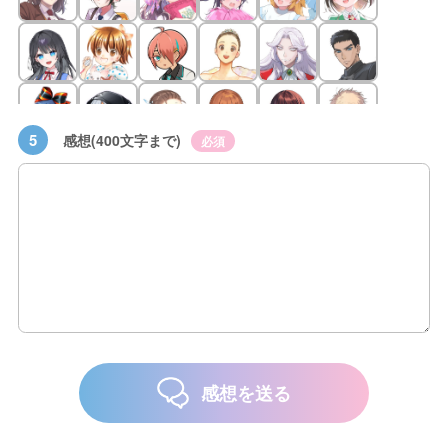
5
感想(400文字まで)
必須
感想を送る