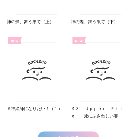
神の蝶、舞う果て（上）
神の蝶、舞う果て（下）
NEW
NEW
＃神絵師になりたい！（１）
ＫＺ’ Ｕｐｐｅｒ Ｆｉｌ
ｅ 死にふさわしい罪