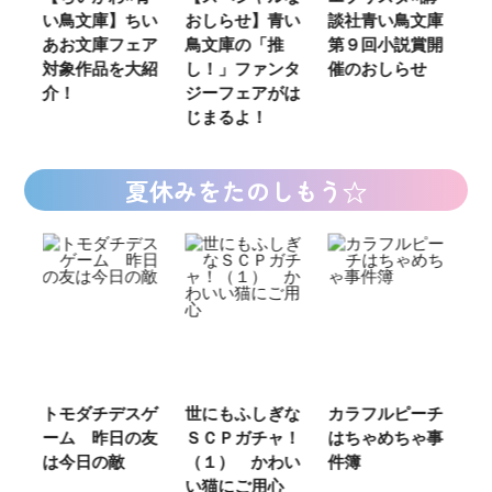
い鳥文庫】ちい
おしらせ】青い
談社青い鳥文庫
女
あお文庫フェア
鳥文庫の「推
第９回小説賞開
る
対象作品を大紹
し！」ファンタ
催のおしらせ
ミ
介！
ジーフェアがは
じまるよ！
夏休みをたのしもう☆
ご
トモダチデスゲ
世にもふしぎな
カラフルピーチ
長
ーム 昨日の友
ＳＣＰガチャ！
はちゃめちゃ事
部
は今日の敵
（１） かわい
件簿
い猫にご用心