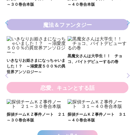
～４０巻合本版
～２０巻合本版
魔法＆ファンタジー
妖
全
新 妖界ナビ・ルナ１～１１ 全
黒魔女さんは大学生！！ チョ
１１巻合本版
いま
コ、バイトデビューするの巻
の異
恋愛、キュンとする話
い
し
２１
探偵チームＫＺ事件ノート ３１
探偵チームＫＺ事件ノート １１
世
～４０巻合本版
～２０巻合本版