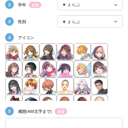
2
学年
必須
3
性別
4
アイコン
5
感想(400文字まで)
必須