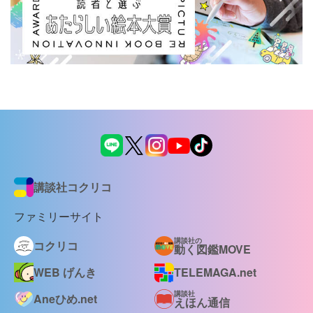
講談社コクリコ
ファミリーサイト
講談社の
コクリコ
動く図鑑MOVE
WEB げんき
TELEMAGA.net
講談社
Aneひめ.net
えほん通信