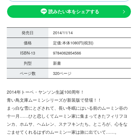
読みたい本をシェアする
発売日
2014/11/14
価格
定価:本体1080円(税別)
ISBN-13
9784062854566
判型
新書
ページ数
320ページ
2014年トーベ・ヤンソン生誕100周年！
青い鳥文庫ムーミンシリーズが新装版で登場！！
まっ白な雪にとざされて、長い冬眠にはいる前のムーミン谷の
十一月……ひと恋しくてムーミン家に集まってきたフィリフヨ
ンカ、ホムサ、ヘムレン、スナフキンたち。ところが、心をな
ごませてくれるはずのムーミン一家は旅に出ていて……。