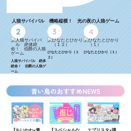
人狼サバイバル 機略縦横！ 光の夜の人狼ゲーム
2
3
4
ひなたとひかり（１
ひなたとひかり（１）
２）
人狼サバイバル 絶体
絶命！ 伯爵の人狼ゲ
ーム
青い鳥のおすすめNEWS
ウ
【ちいかわ×青
【スペシャルな
エブリスタ×講
【