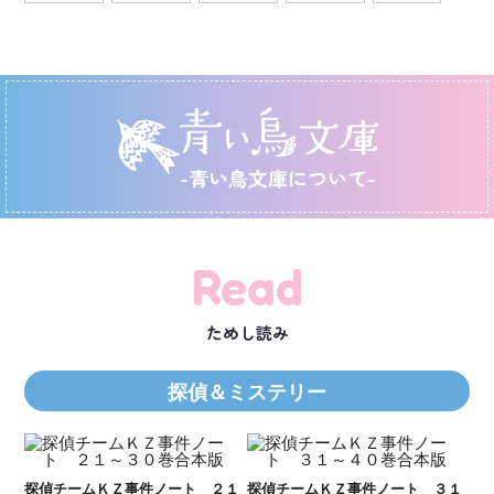
-青い鳥文庫について-
Read
ためし読み
探偵＆ミステリー
Ｋ
数
２１
探偵チームＫＺ事件ノート ３１
探偵チームＫＺ事件ノート １１