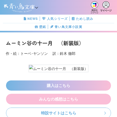
マイページ
講談社
コクリコ
NEWS
人気シリーズ
ためし読み
壁紙
青い鳥文庫小説賞
ムーミン谷の十一月 （新装版）
作・絵：トーベ･ヤンソン 訳：鈴木 徹郎
購入はこちら
みんなの感想はこちら
特設サイトはこちら