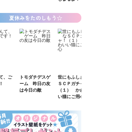
夏休みをたのしもう☆
デスゲ
世にもふしぎな
カラフルピーチ
長浜高校水族館
日の友
ＳＣＰガチャ！
はちゃめちゃ事
部！
敵
（１） かわい
件簿
い猫にご用心