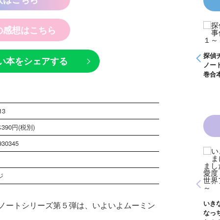
の感想はこちら
探偵チームＫＺ事件
怪盗クイーンはサー
ノート つぶやく死
カスがお好き ゲー
霊は知っている
ムブック
探偵チームＫＺ事件
探偵
い本をシェアする
ノート １～１０巻
ノー
合本版
巻合
13
390円(税別)
930345
黒魔女さんは白魔女
黒魔女さんと恋の魔
さん！？ ６年１
法 ６年１組 黒魔
ジ
組 黒魔女さんが通
女さんが通る！！
青い鳥文庫版 獣の
る！！（１８）
（１７）
奏者１～８ 全８巻
合本版
いき
ノートシリーズ第５弾は、いよいよムーミン
なっ