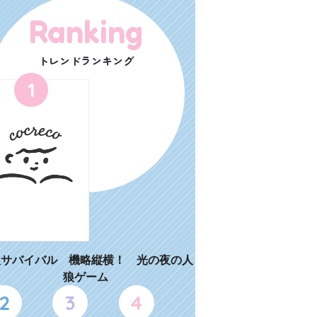
Ranking
トレンドランキング
1
狼サバイバル 機略縦横！ 光の夜の人
狼ゲーム
2
3
4