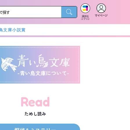
マイページ
講談社
コクリコ
鳥文庫小説賞
-青い鳥文庫について-
Read
ためし読み