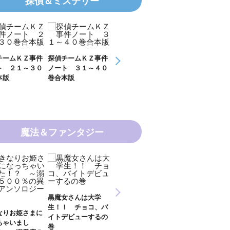
探偵＆ミステリー
チームＫＺ事件
探偵チームＫＺ事件
探偵チームＫＺ事件
ＫＺ’ Ｕｐｐ
ト ２１～３０
ノート ３１～４０
ノート １１～２０
Ｆｉｌｅ 数
本版
巻合本版
巻合本版
の夏
魔法＆ファンタジー
新 妖界ナビ・ルナ
黒魔女さんは大学
妖界ナビ・ルナ
１～１１ 全１１巻
生！！ チョコ、バ
９＋番外編 全
合本版
なりお姫さまに
イトデビューするの
巻合本版
ちゃいまし
巻