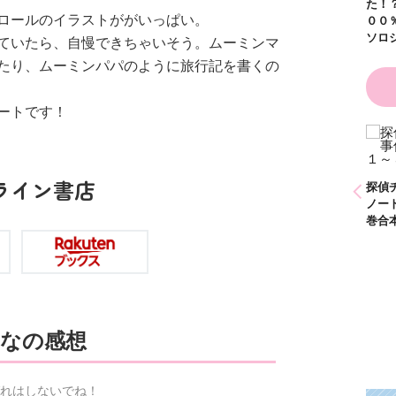
た！
ロールのイラストががいっぱい。
００
ソロ
ていたら、自慢できちゃいそう。ムーミンマ
たり、ムーミンパパのように旅行記を書くの
ートです！
ひなたとひかり
かわいく（なく）て
（９）
ごめん お悩み相談
ＢＯＯＫ
ライン書店
探偵チームＫＺ事件
探偵
ノート １～１０巻
ノー
合本版
巻合
なの感想
れはしないでね！