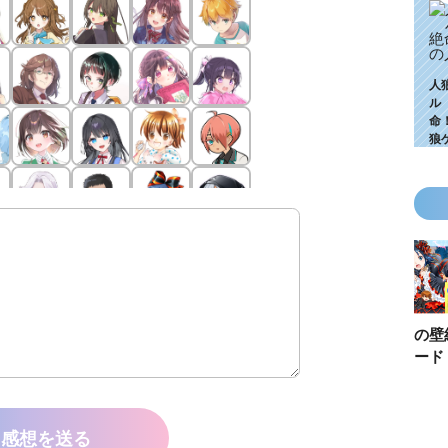
人
ル
命
狼
KZ高校生編、つ
ゴールデンウィ
今月の壁紙ダウ
【ちいか
いに始動！ 限
ークにいっき読
ンロード
い鳥文庫
定特典＆ヒミツ
み！ 青い鳥文
あお文庫
の参加企画も!?
庫の名作「電子
対象作品
合本版」おすす
介！
感想を送る
め