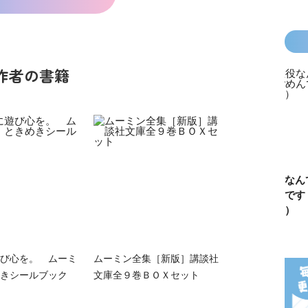
作者の書籍
カラフルピーチ
長浜高校水族館
悪役なんて、ご
トモダチ
はちゃめちゃ事
部！
めんです！
ーム 昨
件簿
（１）
は今日の
び心を。 ムーミ
ムーミン全集［新版］講談社
きシールブック
文庫全９巻ＢＯＸセット