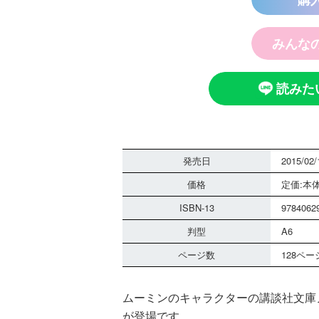
みんな
読みた
発売日
2015/02/
価格
定価:本体
ISBN-13
9784062
判型
A6
ページ数
128ペー
ムーミンのキャラクターの講談社文庫
が登場です。