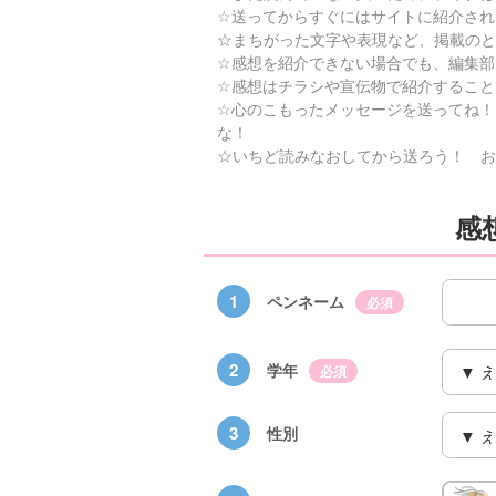
☆送ってからすぐにはサイトに紹介され
☆まちがった文字や表現など、掲載のと
☆感想を紹介できない場合でも、編集部
☆感想はチラシや宣伝物で紹介すること
☆心のこもったメッセージを送ってね！
な！
☆いちど読みなおしてから送ろう！ お
感
1
ペンネーム
必須
2
学年
必須
3
性別