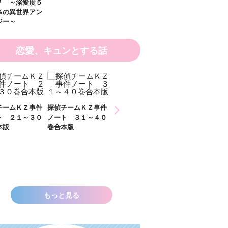
？ ～溺愛度５
％の異世界アン
ジー～
恋愛、キュンとする話
チームＫＺ事件
探偵チームＫＺ事件
探偵チームＫＺ事件
ト ２１～３０
ノート ３１～４０
ノート １１～２０
本版
巻合本版
巻合本版
いきなりお姫さ
なっちゃいまし
た！？ ～溺愛
００％の異世界
ソロジー～
もっと見る