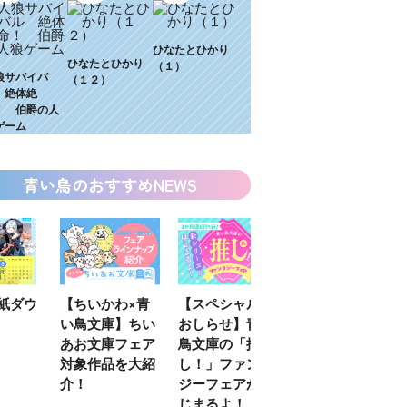
ひなたとひかり
ひなたとひかり
（１）
狼サバイバ
（１２）
 絶体絶
！ 伯爵の人
ゲーム
青い鳥のおすすめNEWS
わ×青
【スペシャルな
エブリスタ×講
【速報】『黒魔
】ちい
おしらせ】青い
談社青い鳥文庫
女さんが通
フェア
鳥文庫の「推
第９回小説賞開
る‼』ついにコ
を大紹
し！」ファンタ
催のおしらせ
ミカライズ！
ジーフェアがは
じまるよ！