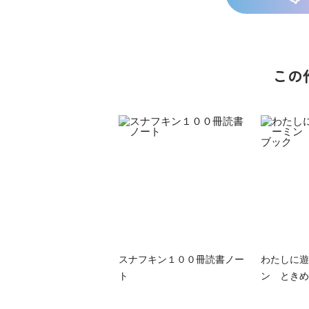
この
族館
悪役なんて、ご
トモダチデスゲ
世にもふしぎな
めんです！
ーム 昨日の友
ＳＣＰガチャ！
（１）
は今日の敵
（１） かわい
い猫にご用心
スナフキン１００冊読書ノー
わたしに遊
ト
ン ときめ