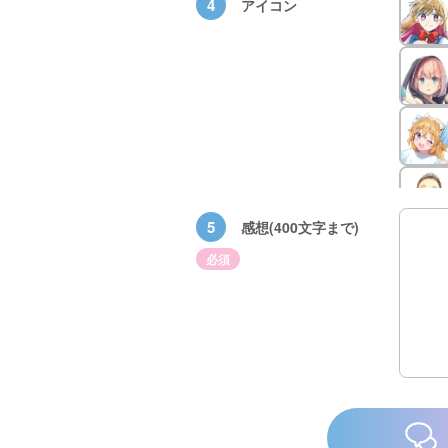
4
アイコン
5
感想(400文字まで)
必須
×青
【スペシャルな
エブリスタ×講
【速報】『黒魔
ちい
おしらせ】青い
談社青い鳥文庫
女さんが通
ェア
鳥文庫の「推
第９回小説賞開
る‼』ついにコ
大紹
し！」ファンタ
催のおしらせ
ミカライズ！
ジーフェアがは
じまるよ！