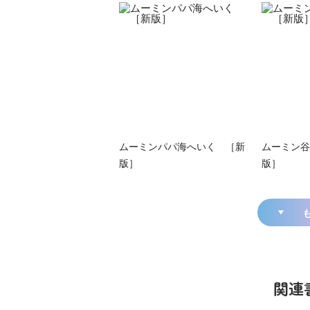
ムーミンパパ海へいく ［新
ムーミン谷
版］
版］
関連