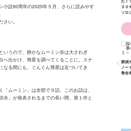
た！
小説80周年の2025年５月、さらに読みやす
００
ソロ
。
ださい。
ひなたとひかり
かわいく（なく）て
というので、静かなムーミン谷は大さわぎ
（９）
ごめん お悩み相談
台へ出かけ、彗星を調べてくることに。スナ
ＢＯＯＫ
探偵チームＫＺ事件
探偵
になる間にも、ぐんぐん彗星は近づいてき
ノート １～１０巻
ノー
合本版
巻合
く「ムーミン」は全部で９話。このお話は、
洪水」が発表されるまでの長い間、第１作と