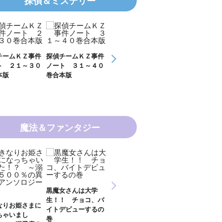
探偵＆ミステリー
チームＫＺ事件
探偵チームＫＺ事件
探偵チームＫＺ事件
ＫＺ’ Ｕｐｐ
ト ２１～３０
ノート ３１～４０
ノート １１～２０
Ｆｉｌｅ 数
本版
巻合本版
巻合本版
の夏
魔法＆ファンタジー
新 妖界ナビ・ルナ
黒魔女さんは大学
妖界ナビ・ルナ
１～１１ 全１１巻
生！！ チョコ、バ
９＋番外編 全
合本版
なりお姫さまに
イトデビューするの
巻合本版
ちゃいまし
巻