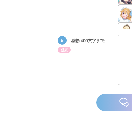
5
感想(400文字まで)
必須
水族館
悪役なんて、ご
トモダチデスゲ
世にもふしぎな
めんです！
ーム 昨日の友
ＳＣＰガチャ！
（１）
は今日の敵
（１） かわい
い猫にご用心