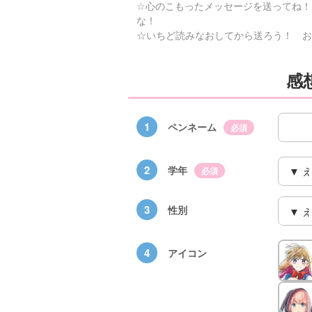
☆心のこもったメッセージを送ってね！
な！
☆いちど読みなおしてから送ろう！ お
感
1
ペンネーム
必須
2
学年
必須
3
性別
×青
【スペシャルな
エブリスタ×講
【速報】『黒魔
ちい
おしらせ】青い
談社青い鳥文庫
女さんが通
4
アイコン
ェア
鳥文庫の「推
第９回小説賞開
る‼』ついにコ
大紹
し！」ファンタ
催のおしらせ
ミカライズ！
ジーフェアがは
じまるよ！