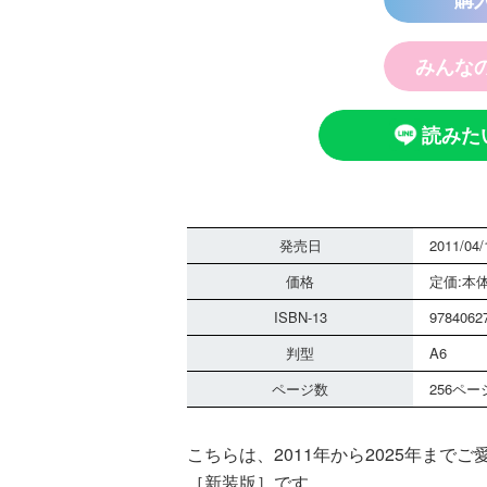
みんな
読みた
発売日
2011/04/
価格
定価:本体
ISBN-13
9784062
判型
A6
ページ数
256ペー
こちらは、2011年から2025年ま
［新装版］です。