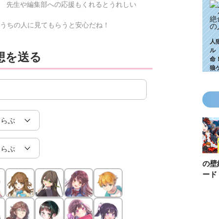
 先生や編集部への応援もくれるとうれしい
うちの人に見てもらうと安心だね！
人
ル
想を送る
命
狼
KZ高校生編、つ
ゴールデンウィ
今月の壁紙ダウ
【ちいか
いに始動！ 限
ークにいっき読
ンロード
い鳥文庫
定特典＆ヒミツ
み！ 青い鳥文
あお文庫
の参加企画も!?
庫の名作「電子
対象作品
合本版」おすす
介！
め