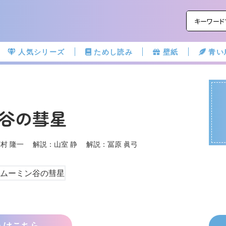
人気シリーズ
ためし読み
壁紙
青い
谷の彗星
村 隆一 解説：山室 静 解説：冨原 眞弓
入はこちら