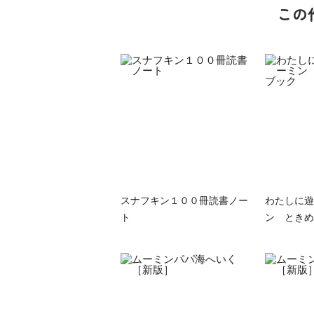
この
スナフキン１００冊読書ノー
わたしに遊
ト
ン ときめ