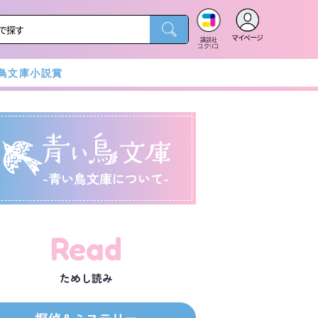
マイページ
講談社
コクリコ
鳥文庫小説賞
-青い鳥文庫について-
Read
ためし読み