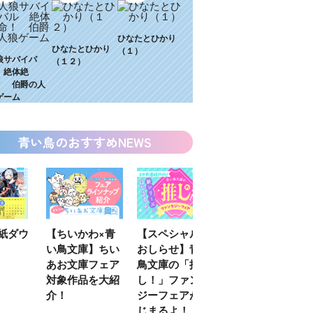
ひなたとひかり
ひなたとひかり
（１）
狼サバイバ
（１２）
 絶体絶
！ 伯爵の人
ゲーム
青い鳥のおすすめNEWS
わ×青
【スペシャルな
エブリスタ×講
【速報】『黒魔
】ちい
おしらせ】青い
談社青い鳥文庫
女さんが通
フェア
鳥文庫の「推
第９回小説賞開
る‼』ついにコ
を大紹
し！」ファンタ
催のおしらせ
ミカライズ！
ジーフェアがは
じまるよ！