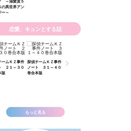
？ ～溺愛度５
％の異世界アン
ジー～
恋愛、キュンとする話
チームＫＺ事件
探偵チームＫＺ事件
探偵チームＫＺ事件
ト ２１～３０
ノート ３１～４０
ノート １１～２０
本版
巻合本版
巻合本版
いきなりお姫さ
なっちゃいまし
た！？ ～溺愛
００％の異世界
ソロジー～
もっと見る