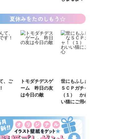
夏休みをたのしもう☆
チデスゲ
世にもふしぎな
カラフルピーチ
長浜高校水族館
昨日の友
ＳＣＰガチャ！
はちゃめちゃ事
部！
の敵
（１） かわい
件簿
い猫にご用心