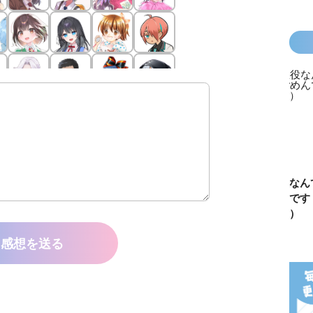
カラフルピーチ
長浜高校水族館
悪役なんて、ご
トモダ
はちゃめちゃ事
部！
めんです！
ーム 
件簿
（１）
は今日
感想を送る