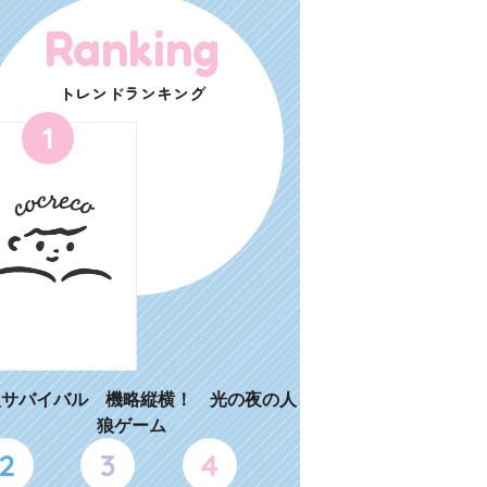
Ranking
トレンドランキング
1
狼サバイバル 機略縦横！ 光の夜の人
狼ゲーム
2
3
4