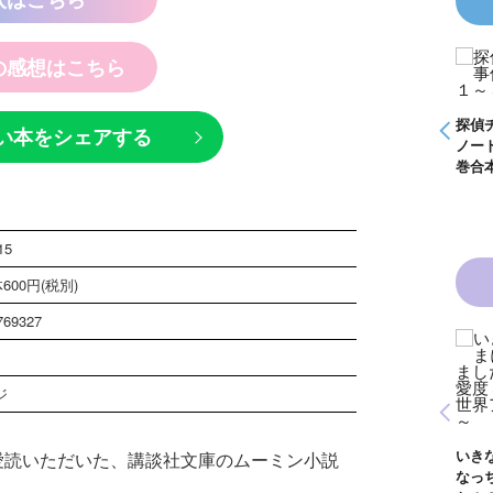
の感想はこちら
探偵チームＫＺ事件
怪盗クイーンはサー
ノート つぶやく死
カスがお好き ゲー
霊は知っている
ムブック
探偵チームＫＺ事件
探偵
い本をシェアする
ノート １～１０巻
ノー
合本版
巻合
15
600円(税別)
769327
黒魔女さんは白魔女
黒魔女さんと恋の魔
さん！？ ６年１
法 ６年１組 黒魔
ジ
組 黒魔女さんが通
女さんが通る！！
青い鳥文庫版 獣の
る！！（１８）
（１７）
奏者１～８ 全８巻
合本版
いき
でご愛読いただいた、講談社文庫のムーミン小説
なっ