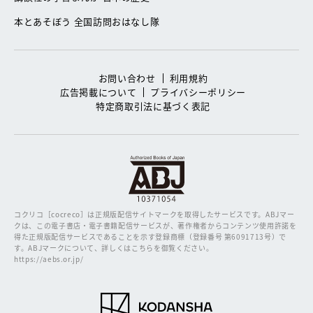
本とあそぼう 全国訪問おはなし隊
お問い合わせ
利用規約
広告掲載について
プライバシーポリシー
特定商取引法に基づく表記
コクリコ［cocreco］は正規版配信サイトマークを取得したサービスです。
ABJマー
クは、この電子書店・電子書籍配信サービスが、著作権者からコンテンツ使用許諾を
得た正規版配信サービスであることを示す登録商標（登録番号 第6091713号）で
す。ABJマークについて、詳しくはこちらを御覧ください。
https://aebs.or.jp/