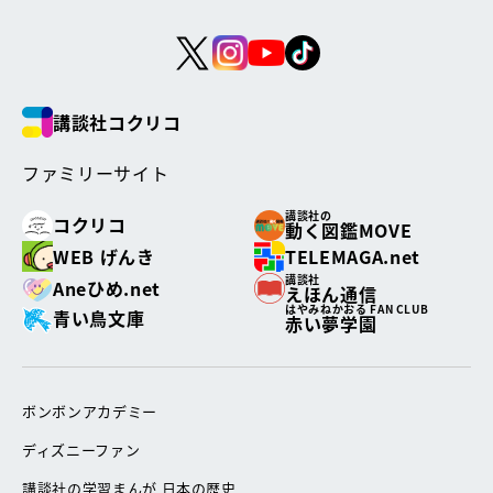
講談社コクリコ
ファミリーサイト
講談社の
コクリコ
動く図鑑MOVE
WEB げんき
TELEMAGA.net
講談社
Aneひめ.net
えほん通信
はやみねかおる FAN CLUB
青い鳥文庫
赤い夢学園
ボンボンアカデミー
ディズニーファン
講談社の学習まんが 日本の歴史