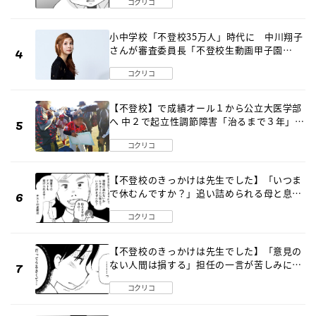
コクリコ
小中学校「不登校35万人」時代に 中川翔子
さんが審査委員長「不登校生動画甲子園
2026」が開催
コクリコ
【不登校】で成績オール１から公立大医学部
へ 中２で起立性調節障害「治るまで３年」の
診断 そのとき母は
コクリコ
【不登校のきっかけは先生でした】「いつま
で休むんですか？」追い詰められる母と息子
《第６話》
コクリコ
【不登校のきっかけは先生でした】「意見の
ない人間は損する」担任の一言が苦しみに…
《第１話》
コクリコ