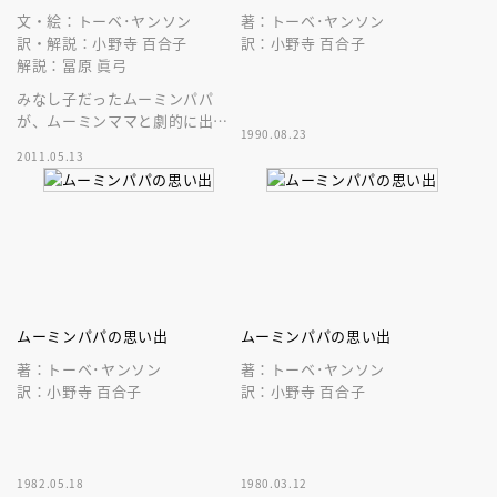
文・絵：トーベ･ヤンソン
著：トーベ･ヤンソン
訳・解説：小野寺 百合子
訳：小野寺 百合子
解説：冨原 眞弓
みなし子だったムーミンパパ
が、ムーミンママと劇的に出会
1990.08.23
うまで。ムーミンパパ自身が書
2011.05.13
いて、一家に読んで聞かせた大
冒険記！
ムーミンパパの思い出
ムーミンパパの思い出
著：トーベ･ヤンソン
著：トーベ･ヤンソン
訳：小野寺 百合子
訳：小野寺 百合子
1982.05.18
1980.03.12