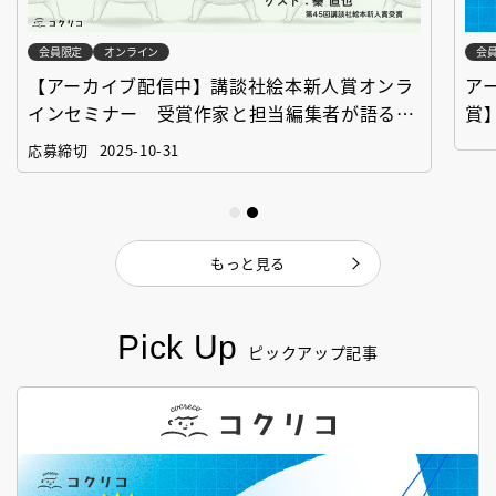
会員限定
オンライン
会
【アーカイブ配信中】講談社絵本新人賞オンラ
ア
インセミナー 受賞作家と担当編集者が語る
賞
「絵本創作実践講座」
作
応募締切
2025-10-31
もっと見る
Pick Up
ピックアップ記事