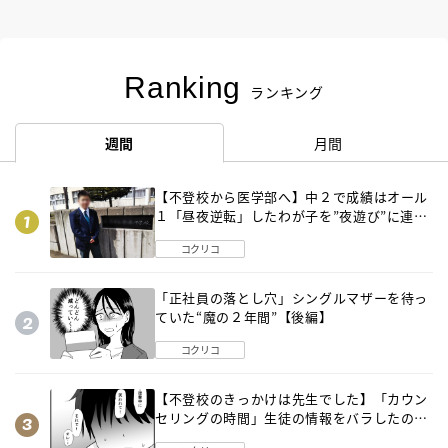
Ranking
ランキング
週間
月間
【不登校から医学部へ】中２で成績はオール
１「昼夜逆転」したわが子を”夜遊び”に連れ
出した母の気づき
コクリコ
「正社員の落とし穴」シングルマザーを待っ
ていた“魔の２年間”【後編】
コクリコ
【不登校のきっかけは先生でした】「カウン
セリングの時間」生徒の情報をバラしたの
は…《第２話》