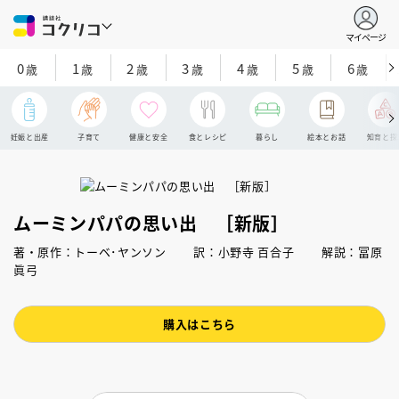
マイページ
0
1
2
3
4
5
6
歳
歳
歳
歳
歳
歳
歳
妊娠と出産
子育て
健康と安全
食とレシピ
暮らし
絵本とお話
知育と探
ムーミンパパの思い出 ［新版］
著・原作：トーベ･ヤンソン 訳：小野寺 百合子 解説：冨原
眞弓
購入はこちら