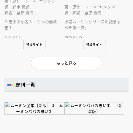
著・原作：トーベ･ヤンソン
訳：鈴木 徹郎
著・原作：トーベ･ヤンソン
解説：冨原 眞弓
訳・解説：冨原 眞弓
９巻ある小説ムーミンの最終
小説ムーミンシリーズの記念す
巻！
べき第一作。
2025.07.15
2025.07.15
特設サイト
特設サイト
もっと見る
既刊一覧