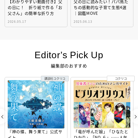
【わかりやすい動画付き】父
父の日に読みたい！パパ鳥た
の日に！ 折り紙で作る「お
ちの感動的な子育て生態4選
父さん」の簡単な折り方
｜図鑑MOVE
2026.05.17
2025.06.13
Editor’s Pick Up
編集部のおすすめ
講談社コクリコ
コクリコ
『神の蝶、舞う果て』公式サ
「竜が呼んだ娘」「ひなたと
イト
ひかり」「NO.６」……人気