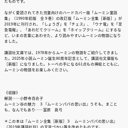
たものです。
ながく愛読されてきた児童向けのハードカバー版「ムーミン童話
集」（1990年初版 全９巻）の改訂版「ムーミン全集［新版］」が
2019年に刊行され、「しょうぎ」を「チェス」、「ウナ電」を「至
急電報」、「あわだてクリーム」を「ホイップクリーム」にするな
ど、いまの言葉にあわせた、より読みやすいムーミンの物語になり
ました。
講談社文庫では、1978年からムーミンの物語をご紹介してきまし
た。2025年小説ムーミン誕生80周年記念として、講談社文庫版も
［新版］になりました。トーベの手になる61点もの挿絵とともに、
ムーミンの物語をお楽しみください。
《収録》
解説……小野寺百合子
ムーミン谷の魅力 ３『ムーミンパパの思い出』うそも、まこと
も、なんでもあり……冨原 眞弓
＊この本は『ムーミン全集［新版］３ ムーミンパパの思い出』
（2019年講談社刊）の文字づかい等を改めたものです。