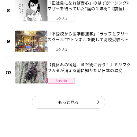
「正社員になれば安心」のはずが…シングル
マザーを待っていた“魔の２年間”【前編】
コクリコ
「不登校から医学部進学」“ラップとフリー
スクール”でトンネルを脱して高校受験へ
〔元野球少年の実話〕
コクリコ
【夏休みの宿題、まだ間に合う！】ミヤマク
ワガタが消える前に知りたい日本の異変
Aneひめ
もっと見る