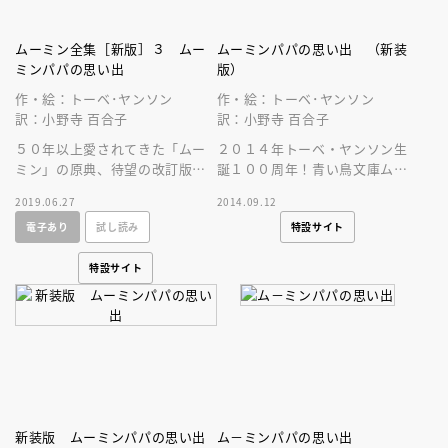
ムーミン全集［新版］３ ムー
ムーミンパパの思い出 （新装
ミンパパの思い出
版）
作・絵：トーベ･ヤンソン
作・絵：トーベ･ヤンソン
訳：小野寺 百合子
訳：小野寺 百合子
５０年以上愛されてきた「ムー
２０１４年トーベ・ヤンソン生
ミン」の原典、待望の改訂版！
誕１００周年！青い鳥文庫ムー
クリアになったさしえ、読みや
ミンシリーズ新装版！ 版画
2019.06.27
2014.09.12
すくなった翻訳、おしゃれなカ
家・山本容子先生の巻末エッセ
電子あり
試し読み
特設サイト
バーが目印！
イ付き。
特設サイト
新装版 ムーミンパパの思い出
ム－ミンパパの思い出