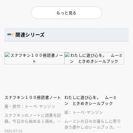
もっと見る
関連シリーズ
スナフキン１００冊読書ノート
わたしに遊び心を。 ムーミ
ン ときめきシールブック
著・原作：トーベ･ヤンソン
絵：トーベ･ヤンソン
スナフキンのノートに読書を記
録。今日から始める１冊め、こ
ムーミンの日々の暮らしに寄り
れまで読んだ１００冊。文庫の
添う癒やしのシールブック。手
2026.07.15
形の可愛いノートです。
帖やパソコン、スマートフォン