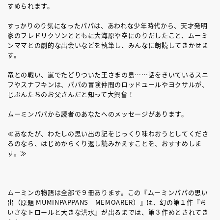
すめられます。
すっかりのり気になったパパは、あわれな少年時代から、天才発明
家のフレドリクソンとともに大海原や空にのりだしたこと、ムーミ
ンママとの劇的な出会いなどを執筆し、みんなに朗読してきかせま
す。
竜との戦い、嵐でたどりついた王さまの島……話をきいているスニ
フやスナフキンは、パパの冒険仲間のロッドユールやヨクサルが、
じぶんたちのお父さんだと知って大興奮！
ムーミンパパから読者のあなたへのメッセージがあります。
≪あなたが、わたしの思い出の記をじっくり味わおうとしてくださ
るのなら、はじめからくり返し読みかえすことを、おすすめしま
す。≫
ムーミンの物語は全部で９冊あります。この『ムーミンパパの思い
出（原題 MUMINPAPPANS MEMOARER）』は、幻の第１作『ち
いさなトロールと大きな洪水』が出るまでは、第３作めとされてき