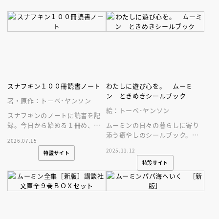
スナフキン１００冊読書ノート
わたしに遊び心を。 ムーミ
ン ときめきシールブック
著・原作：トーベ･ヤンソン
絵：トーベ･ヤンソン
スナフキンのノートに読書を記
録。今日から始める１冊め、こ
ムーミンの日々の暮らしに寄り
れまで読んだ１００冊。文庫の
添う癒やしのシールブック。手
2026.07.15
形の可愛いノートです。
帖やパソコン、スマートフォン
2025.11.12
特設サイト
にも貼りやすいおしゃれシール
特設サイト
が２３３枚。