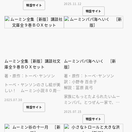
2025.11.12
特設サイト
にも貼りやすいおしゃれシール
特設サイト
が２３３枚。
ムーミン全集［新版］講談社文
ムーミンパパ海へいく ［新
庫全９巻ＢＯＸセット
版］
著・原作：トーベ･ヤンソン
著・原作：トーベ･ヤンソン
訳：小野寺 百合子
トーベ・ヤンソンのさし絵が美
解説：冨原 眞弓
しい！ ムーミン小説８０周年
記念 講談社文庫版の小説ムー
家族にもっとたよられたいムー
2025.07.30
ミン（全９巻）がおさめられた
ミンパパ。とつぜん一家で、離
特設サイト
ＢＯＸが登場
島へ移住することに！
2025.07.15
特設サイト