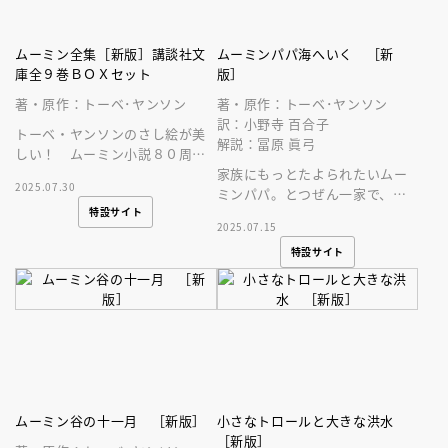
ムーミン全集［新版］講談社文
ムーミンパパ海へいく ［新
庫全９巻ＢＯＸセット
版］
著・原作：トーベ･ヤンソン
著・原作：トーベ･ヤンソン
訳：小野寺 百合子
トーベ・ヤンソンのさし絵が美
解説：冨原 眞弓
しい！ ムーミン小説８０周年
記念 講談社文庫版の小説ムー
家族にもっとたよられたいムー
2025.07.30
ミン（全９巻）がおさめられた
ミンパパ。とつぜん一家で、離
特設サイト
ＢＯＸが登場
島へ移住することに！
2025.07.15
特設サイト
ムーミン谷の十一月 ［新版］
小さなトロールと大きな洪水
［新版］