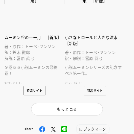
ムーミン谷の十一月 ［新版］
小さなトロールと大きな洪水
［新版］
著・原作：トーベ･ヤンソン
訳：鈴木 徹郎
著・原作：トーベ･ヤンソン
解説：冨原 眞弓
訳・解説：冨原 眞弓
９巻ある小説ムーミンの最終
小説ムーミンシリーズの記念す
巻！
べき第一作。
2025.07.15
2025.07.15
特設サイト
特設サイト
もっと見る
ブックマーク
share