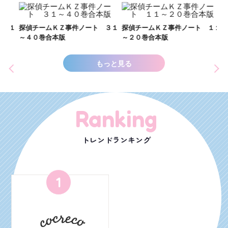
い
し
２１
探偵チームＫＺ事件ノート ３１
探偵チームＫＺ事件ノート １１
世
～４０巻合本版
～２０巻合本版
もっと見る
Ranking
トレンドランキング
1