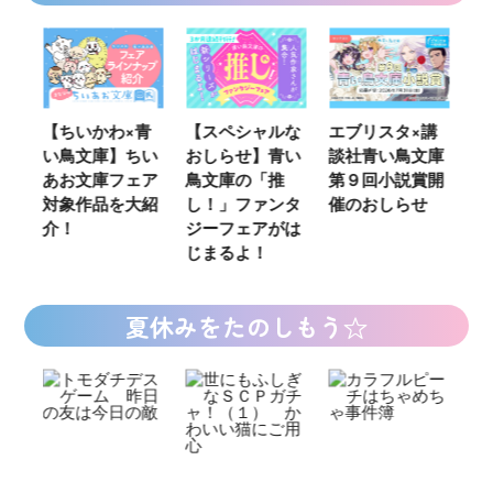
ウ
【ちいかわ×青
【スペシャルな
エブリスタ×講
【
い鳥文庫】ちい
おしらせ】青い
談社青い鳥文庫
女
あお文庫フェア
鳥文庫の「推
第９回小説賞開
る
対象作品を大紹
し！」ファンタ
催のおしらせ
ミ
介！
ジーフェアがは
じまるよ！
夏休みをたのしもう☆