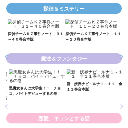
探偵＆ミステリー
Ｋ
数
２１
探偵チームＫＺ事件ノート ３１
探偵チームＫＺ事件ノート １１
～４０巻合本版
～２０巻合本版
魔法＆ファンタジー
妖
全
新 妖界ナビ・ルナ１～１１ 全
黒魔女さんは大学生！！ チョ
１１巻合本版
いま
コ、バイトデビューするの巻
の異
恋愛、キュンとする話