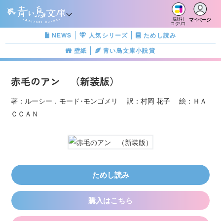
マイページ
講談社
コクリコ
NEWS
人気シリーズ
ためし読み
壁紙
青い鳥文庫小説賞
赤毛のアン （新装版）
著：ルーシー．モード･モンゴメリ 訳：村岡 花子 絵：ＨＡ
ＣＣＡＮ
ためし読み
購入はこちら