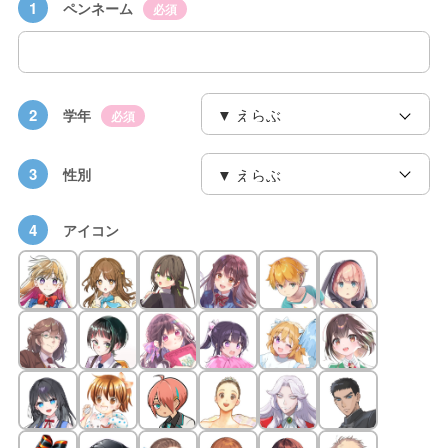
1
ペンネーム
必須
2
学年
必須
3
性別
4
アイコン