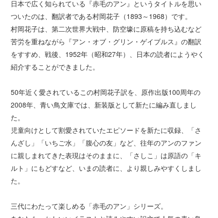
日本で広く知られている『赤毛のアン』というタイトルを思い
ついたのは、翻訳者である村岡花子（1893～1968）です。
村岡花子は、第二次世界大戦中、防空壕に原稿を持ち込むなど
苦労を重ねながら『アン・オブ・グリン・ゲイブルス』の翻訳
をすすめ、戦後、1952年（昭和27年）、日本の読者にようやく
紹介することができました。
50年近く愛されているこの村岡花子訳を、原作出版100周年の
2008年、青い鳥文庫では、新装版として新たに編み直しまし
た。
児童向けとして割愛されていたエピソードを新たに収録、「さ
んざし」「いちご水」「腹心の友」など、往年のアンのファン
に親しまれてきた表現はそのままに、「さしこ」は原語の「キ
ルト」にもどすなど、いまの読者に、より親しみやすくしまし
た。
三代にわたって楽しめる「赤毛のアン」シリーズ。