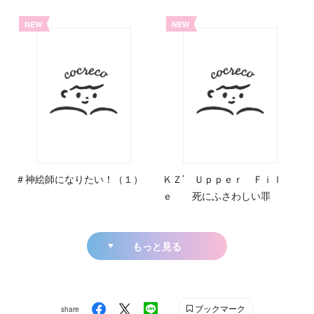
NEW
NEW
＃神絵師になりたい！（１）
ＫＺ’ Ｕｐｐｅｒ Ｆｉｌ
ｅ 死にふさわしい罪
もっと見る
ブックマーク
share