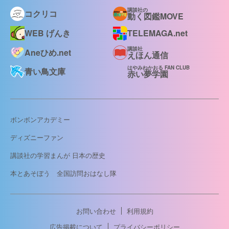
講談社の
コクリコ
動く図鑑MOVE
WEB げんき
TELEMAGA.net
講談社
Aneひめ.net
えほん通信
はやみねかおる FAN CLUB
青い鳥文庫
赤い夢学園
ボンボンアカデミー
ディズニーファン
講談社の学習まんが 日本の歴史
本とあそぼう 全国訪問おはなし隊
お問い合わせ
利用規約
広告掲載について
プライバシーポリシー