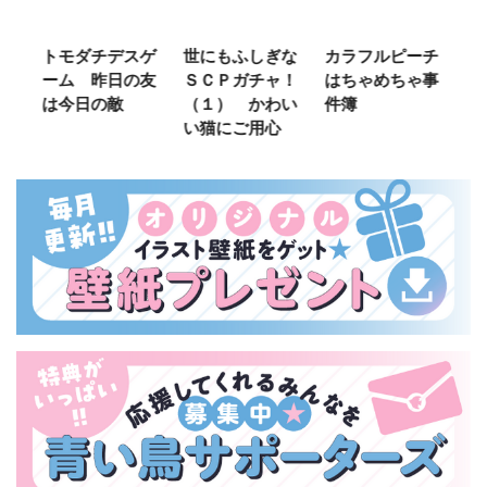
ご
トモダチデスゲ
世にもふしぎな
カラフルピーチ
長
ーム 昨日の友
ＳＣＰガチャ！
はちゃめちゃ事
部
は今日の敵
（１） かわい
件簿
い猫にご用心