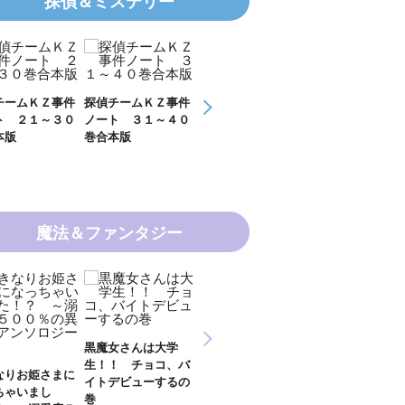
探偵＆ミステリー
チームＫＺ事件
探偵チームＫＺ事件
ＫＺ’ Ｕｐｐｅｒ
ＫＺ’ Ｕｐ
ト ３１～４０
ノート １１～２０
Ｆｉｌｅ 数学者
Ｆｉｌｅ 密
本版
巻合本版
の夏
開ける手
魔法＆ファンタジー
新 妖界ナビ・ルナ
魔女さんは大学
妖界ナビ・ルナ１～
妖界ナビ・ル
１～１１ 全１１巻
！！ チョコ、バ
９＋番外編 全１０
外編 猫神様
合本版
トデビューするの
巻合本版
【電子オリジ