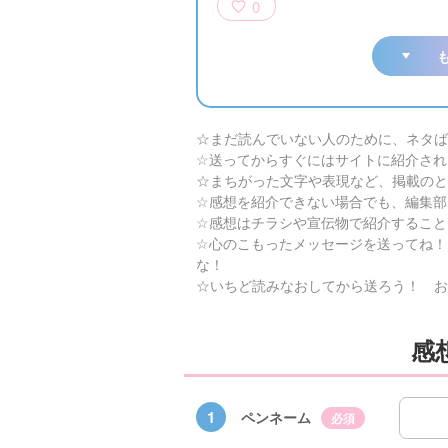
0
☆まだ読んでいない人のために、ネタば
☆送ってからすぐにはサイトに紹介され
☆まちがった文字や表現など、掲載のと
☆感想を紹介できない場合でも、編集部
☆感想はチラシや宣伝物で紹介すること
☆心のこもったメッセージを送ってね！
な！
☆いちど読みなおしてから送ろう！ お
×青
【スペシャルな
エブリスタ×講
【速報】『黒魔
感
ちい
おしらせ】青い
談社青い鳥文庫
女さんが通
ェア
鳥文庫の「推
第９回小説賞開
る‼』ついにコ
大紹
し！」ファンタ
催のおしらせ
ミカライズ！
1
ペンネーム
必須
ジーフェアがは
じまるよ！