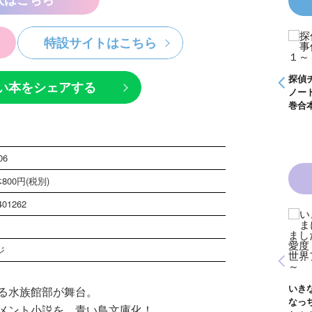
特設サイトはこちら
Ｚ事件
怪盗クイーンはサー
やく死
カスがお好き ゲー
る
ムブック
探偵チームＫＺ事件
探偵チームＫＺ事件
探偵
い本をシェアする
ノート １～１０巻
ノート ２１～３０
ノー
合本版
巻合本版
巻合
06
800円(税別)
401262
白魔女
黒魔女さんと恋の魔
年１
法 ６年１組 黒魔
ジ
んが通
女さんが通る！！
青い鳥文庫版 獣の
）
（１７）
黒
奏者１～８ 全８巻
生
合本版
いきなりお姫さまに
る水族館部が舞台。
イ
なっちゃいまし
巻
メント小説を、青い鳥文庫化！