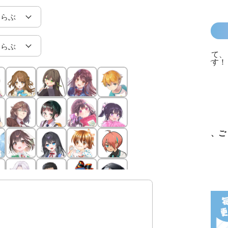
カラフルピーチ
長浜高校水族館
悪役なんて、ご
トモダチ
はちゃめちゃ事
部！
めんです！
ーム 昨
件簿
（１）
は今日の