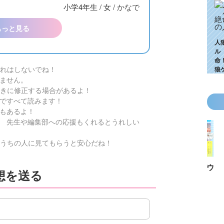
小学4年生
/
女
/
かなで
もっと見る
人
ル
命
れはしないでね！
狼
ません。
きに修正する場合があるよ！
ですべて読みます！
もあるよ！
 先生や編集部への応援もくれるとうれしい
うちの人に見てもらうと安心だね！
KZ高校生編、つ
ゴールデンウィ
今月の壁紙ダウ
【ちいか
想を送る
いに始動！ 限
ークにいっき読
ンロード
い鳥文庫
定特典＆ヒミツ
み！ 青い鳥文
あお文庫
の参加企画も!?
庫の名作「電子
対象作品
合本版」おすす
介！
め