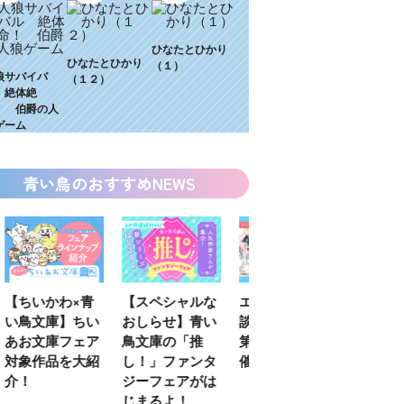
ひなたとひかり
ひなたとひかり
（１）
狼サバイバ
（１２）
 絶体絶
！ 伯爵の人
ゲーム
青い鳥のおすすめNEWS
わ×青
【スペシャルな
エブリスタ×講
【速報】『黒魔
】ちい
おしらせ】青い
談社青い鳥文庫
女さんが通
フェア
鳥文庫の「推
第９回小説賞開
る‼』ついにコ
を大紹
し！」ファンタ
催のおしらせ
ミカライズ！
ジーフェアがは
じまるよ！