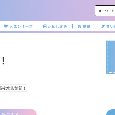
人気シリーズ
ためし読み
壁紙
青い
！
入はこちら