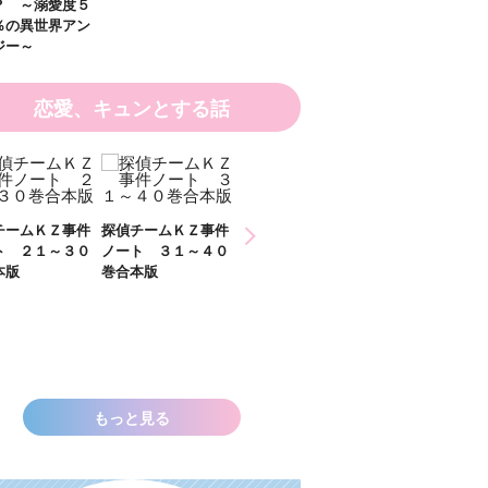
恋愛、キュンとする話
ひなたとひか
探偵チームＫＺ事件
探偵チームＫＺ事件
２）
ノート ３１～４０
ノート １１～２０
巻合本版
巻合本版
いきなりお姫さまに
なっちゃいまし
た！？ ～溺愛度５
００％の異世界アン
ソロジー～
もっと見る