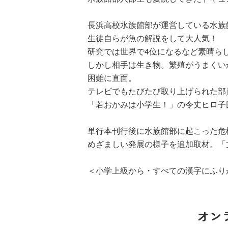
長浜高校水族館部が運営している水族
生徒自らが魚の解説をして大人気！
研究では世界で4位になるなど素晴ら
しかし相手は生き物。繁殖がうまくい
困難に直面。
ひなたとひ
テレビでもたびたび取り上げられた部
（９）
「若おかみは小学生！」の令丈ヒロ子
単行本刊行後に水族館部に起こった危
めざましい発展の様子を追加取材。「
＜小学上級から・すべての漢字にふり
オン