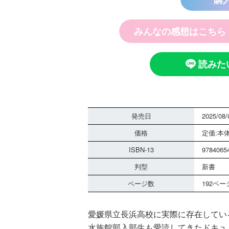
みんなの感想はこちら
探偵チームＫ
ノート つぶ
霊は知ってい
読みた
発売日
2025/08/
価格
定価:本体
ISBN-13
9784065
黒魔女さんは
判型
新書
さん！？ ６
ページ数
192ペー
組 黒魔女さ
る！！（１８
愛媛県立長浜高校に実際に存在してい
水族館部入部生も愛読してきたドキュ