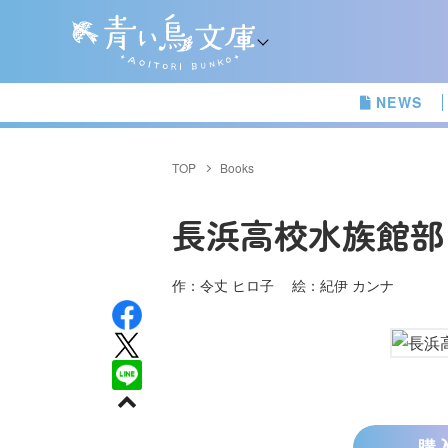
NEWS
TOP
Books
長浜高校水族館部
作：令丈 ヒロ子 絵：紀伊 カンナ
購