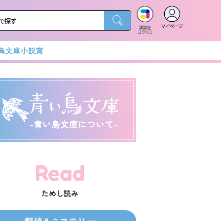
マイページ
講談社
コクリコ
鳥文庫小説賞
-青い鳥文庫について-
Read
ためし読み