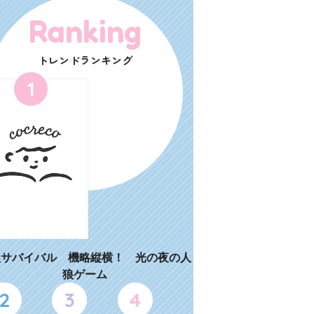
Ranking
トレンドランキング
1
狼サバイバル 機略縦横！ 光の夜の人
狼ゲーム
2
3
4