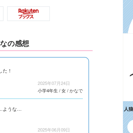
なの感想
した！
2025年07月24日
小学4年生
/
女
/
かなで
人
…ような…
2025年06月09日