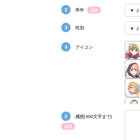
2
学年
必須
3
性別
4
アイコン
族館
悪役なんて、ご
トモダチデスゲ
世にもふしぎな
めんです！
ーム 昨日の友
ＳＣＰガチャ！
（１）
は今日の敵
（１） かわい
い猫にご用心
5
感想(400文字まで)
必須