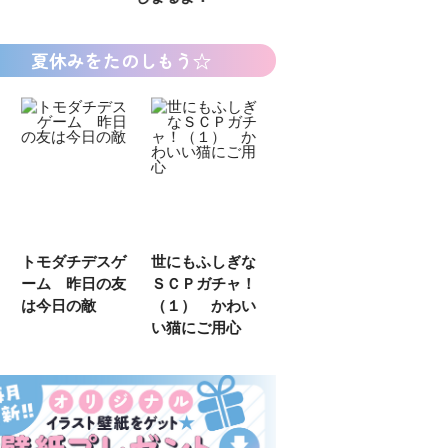
夏休みをたのしもう☆
デスゲ
世にもふしぎな
カラフルピーチ
長浜高校水族館
日の友
ＳＣＰガチャ！
はちゃめちゃ事
部！
敵
（１） かわい
件簿
い猫にご用心