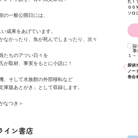
た！？ ～溺愛度５
００％の異世界アン
ソロジー～
館の一般公開日には、
しい成果をあげています。
かなかったり、魚が死んでしまったり、次々
かり
かわいく（なく）て
員たちのアツい日々を
ごめん お悩み相談
氏が取材、事実をもとに小説に！
ＢＯＯＫ
探偵チームＫＺ事件
探偵チームＫＺ事件
ノート １～１０巻
ノート ２１～３０
合本版
巻合本版
機、そして水族館の外部移転など
文庫版あとがき」として収録します。
がなつき＞
ライン書店