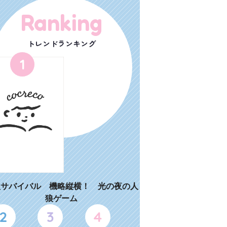
Ranking
トレンドランキング
1
狼サバイバル 機略縦横！ 光の夜の人
狼ゲーム
2
3
4