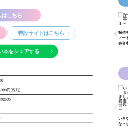
入はこちら
事件
怪盗クイーンはサー
く死
カスがお好き ゲー
ムブック
特設サイトはこちら
探偵チームＫＺ事件
探偵チームＫＺ事件
探偵
ノート １～１０巻
ノート ２１～３０
ノー
合本版
巻合本版
巻合
い本をシェアする
06
980円(税別)
魔女
黒魔女さんと恋の魔
１
法 ６年１組 黒魔
402535
が通
女さんが通る！！
青い鳥文庫版 獣の
（１７）
黒魔
奏者１～８ 全８巻
生！
合本版
ジ
いきなりお姫さまに
イト
なっちゃいまし
巻