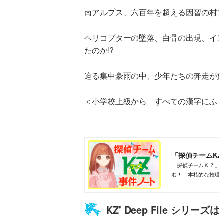
南アルプス、六百年を超える因習の村
ヘリコプターの墜落、白骨の出現、イ
たのか!?
迫る集中豪雨の中、少年たちの奔走が
ひなたとひかり
（９）
＜小学校上級から すべての漢字にふ
「探偵チームK
「探偵チームＫＺ
む！ 本格的な推
らない！
KZ' Deep File シリ