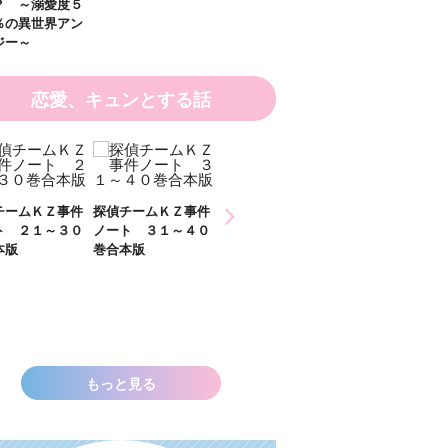
恋愛、キュンとする話
ひなたとひかり
チームＫＺ事件
探偵チームＫＺ事件
２）
ト ３１～４０
ノート １１～２０
本版
巻合本版
いきなりお姫さまに
なっちゃいまし
た！？ ～溺愛度５
００％の異世界アン
ソロジー～
もっと見る