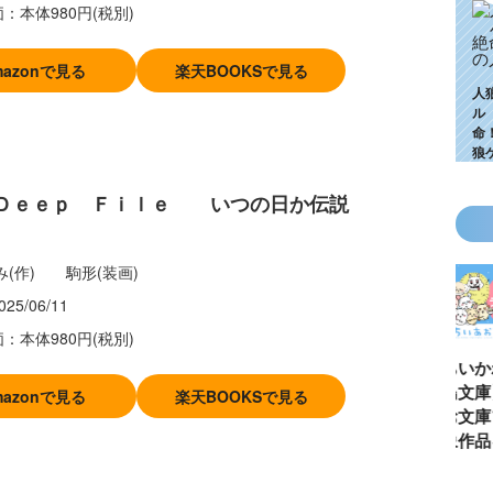
：本体980円(税別)
mazonで見る
楽天BOOKSで見る
人
ル
命
狼
 Ｄｅｅｐ Ｆｉｌｅ いつの日か伝説
み(作) 駒形(装画)
025/06/11
：本体980円(税別)
KZ高校生編、つ
ゴールデンウィ
今月の壁紙ダウ
【ちいか
いに始動！ 限
ークにいっき読
ンロード
い鳥文庫
mazonで見る
楽天BOOKSで見る
定特典＆ヒミツ
み！ 青い鳥文
あお文庫
の参加企画も!?
庫の名作「電子
対象作品
合本版」おすす
介！
め