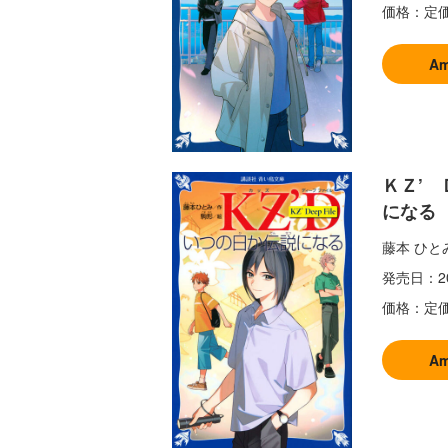
価格：
定価
A
ＫＺ’
になる
藤本 ひと
発売日：
2
価格：
定価
×青
【スペシャルな
エブリスタ×講
【速報】『黒魔
ちい
おしらせ】青い
談社青い鳥文庫
女さんが通
A
ェア
鳥文庫の「推
第９回小説賞開
る‼』ついにコ
大紹
し！」ファンタ
催のおしらせ
ミカライズ！
ジーフェアがは
じまるよ！