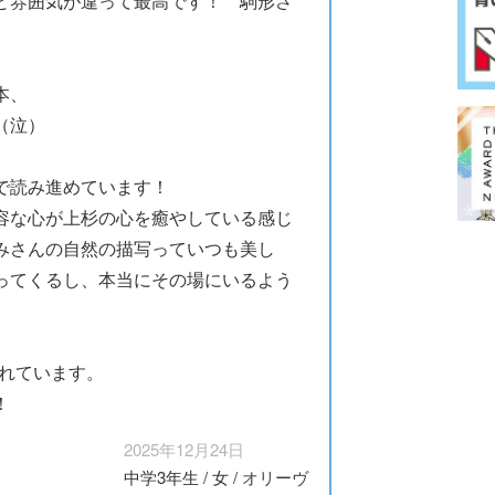
と雰囲気が違って最高です！ 駒形さ
本、
（泣）
ドで読み進めています！
容な心が上杉の心を癒やしている感じ
みさんの自然の描写っていつも美し
ってくるし、本当にその場にいるよう
張れています。
！
2025年12月24日
中学3年生
/
女
/
オリーヴ