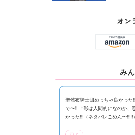
オン
みん
族館
悪役なんて、ご
トモダチデスゲ
世にもふしぎな
めんです！
ーム 昨日の友
ＳＣＰガチャ！
（１）
は今日の敵
（１） かわい
い猫にご用心
聖骸布騎士団めっちゃ良かった!!
で〜!!!上彩は人間的になのか
かった!!!（ネタバレごめん〜!!!!
0