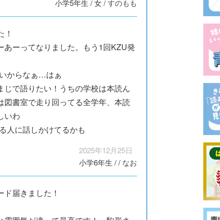
小学5年生
/
女
/
すのもも
た！
あーってなりました。もう1回KZU発
ないからなぁ…はぁ
まじで語りたい！うちの学校は本読ん
は図書室で走り回ってる全学年、本読
しいわ
てる人に話しかけてるかも
2025年12月25日
小学6年生
/
/
なお
ード届きました！