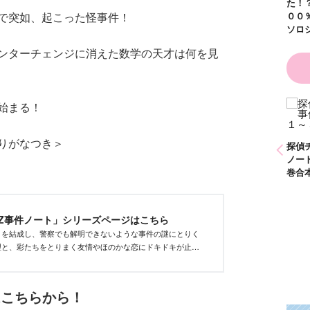
た！？ ～溺愛度５
で突如、起こった怪事件！
００％の異世界アン
ソロジー～
ンターチェンジに消えた数学の天才は何を見
始まる！
かわいく（なく）て
ごめん お悩み相談
ＢＯＯＫ
りがなつき＞
探偵チームＫＺ事件
探偵チームＫＺ事件
探偵
ノート １～１０巻
ノート ２１～３０
ノー
合本版
巻合本版
巻合
Z事件ノート」シリーズページはこちら
」を結成し、警察でも解明できないような事件の謎にとりく
理と、彩たちをとりまく友情やほのかな恋にドキドキが止ま
ーズはこちらから！