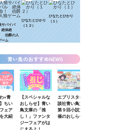
ひなたとひかり
ひなたとひかり
（１）
狼サバイバ
（１２）
 絶体絶
！ 伯爵の人
ゲーム
青い鳥のおすすめNEWS
わ×青
【スペシャルな
エブリスタ×講
【速報】『黒魔
】ちい
おしらせ】青い
談社青い鳥文庫
女さんが通
フェア
鳥文庫の「推
第９回小説賞開
る‼』ついにコ
を大紹
し！」ファンタ
催のおしらせ
ミカライズ！
ジーフェアがは
じまるよ！