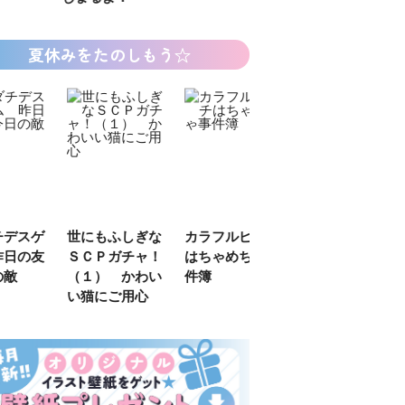
夏休みをたのしもう☆
デスゲ
世にもふしぎな
カラフルピーチ
長浜高校水族館
日の友
ＳＣＰガチャ！
はちゃめちゃ事
部！
敵
（１） かわい
件簿
い猫にご用心