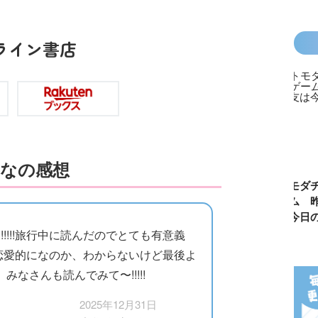
ライン書店
なの感想
カラフルピーチ
長浜高校水族館
悪役なんて、ご
トモダチ
はちゃめちゃ事
部！
めんです！
ーム 昨
件簿
（１）
は今日の
!!!!!旅行中に読んだのでとても有意義
、恋愛的になのか、わからないけど最後よ
!）みなさんも読んでみて〜!!!!!
2025年12月31日