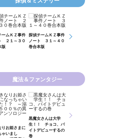
探偵＆ミステリー
チームＫＺ事件
探偵チームＫＺ事件
ＫＺ’ Ｕｐｐｅｒ
ＫＺ’ Ｕｐｐ
ト ３１～４０
ノート １１～２０
Ｆｉｌｅ 数学者
Ｆｉｌｅ 密
本版
巻合本版
の夏
開ける手
魔法＆ファンタジー
新 妖界ナビ・ルナ
女さんは大学
妖界ナビ・ルナ１～
妖界ナビ・ルナ
１～１１ 全１１巻
！ チョコ、バ
９＋番外編 全１０
外編 猫神様の
合本版
デビューするの
巻合本版
【電子オリジナ