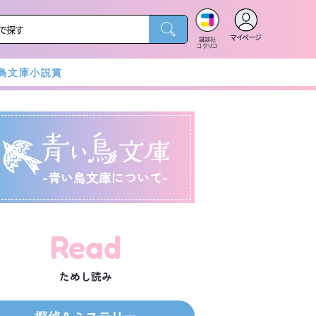
マイページ
講談社
コクリコ
鳥文庫小説賞
-青い鳥文庫について-
Read
ためし読み