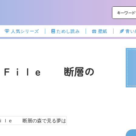
人気シリーズ
ためし読み
壁紙
青い
ｐ Ｆｉｌｅ 断層の