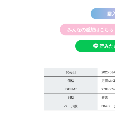
購
探偵チームＫＺ
ノート つぶや
霊は知っている
みんなの感想はこちら
読みた
発売日
2025/08/
価格
定価:本体
黒魔女さんは白
さん！？ ６年
ISBN-13
9784065
組 黒魔女さん
判型
新書
る！！（１８）
ページ数
384ペー