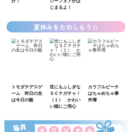
ジーフェアがは
じまるよ！
夏休みをたのしもう☆
ゲ
世にもふしぎな
カラフルピーチ
長浜高校水族館
悪
友
ＳＣＰガチャ！
はちゃめちゃ事
部！
め
（１） かわい
件簿
（
い猫にご用心