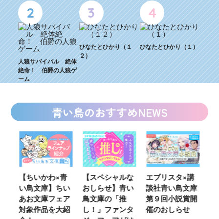
2
3
4
ひなたとひかり（１
ひなたとひかり（１）
２）
人狼サバイバル 絶体
絶命！ 伯爵の人狼ゲ
ーム
青い鳥のおすすめNEWS
青
【スペシャルな
エブリスタ×講
【速報】『黒魔
K
い
おしらせ】青い
談社青い鳥文庫
女さんが通
い
ア
鳥文庫の「推
第９回小説賞開
る‼』ついにコ
定
紹
し！」ファンタ
催のおしらせ
ミカライズ！
の