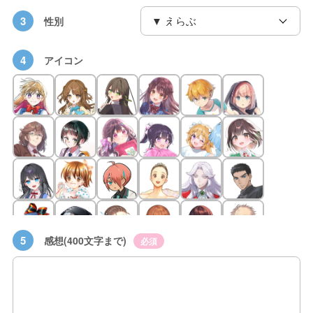
3
性別
4
アイコン
5
感想(400文字まで)
必須