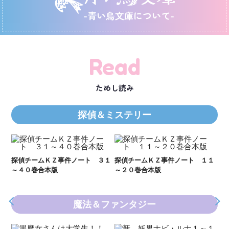
-青い鳥文庫について-
Read
ためし読み
探偵＆ミステリー
Ｋ
数
２１
探偵チームＫＺ事件ノート ３１
探偵チームＫＺ事件ノート １１
～４０巻合本版
～２０巻合本版
魔法＆ファンタジー