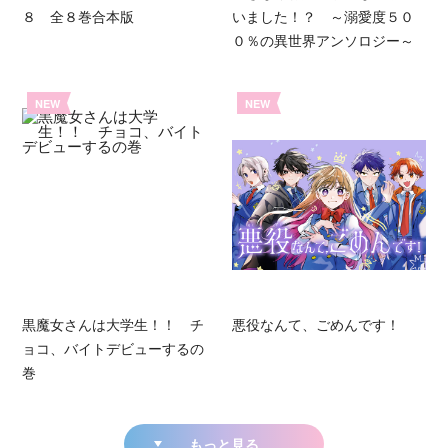
８ 全８巻合本版
いました！？ ～溺愛度５０
０％の異世界アンソロジー～
NEW
NEW
黒魔女さんは大学生！！ チ
悪役なんて、ごめんです！
ョコ、バイトデビューするの
巻
もっと見る