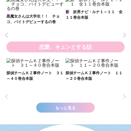
新 妖界ナビ・ルナ１～１１ 全
妖
黒魔女さんは大学生！！ チョ
１１巻合本版
全
いま
コ、バイトデビューするの巻
の異
恋愛、キュンとする話
２１
探偵チームＫＺ事件ノート ３１
探偵チームＫＺ事件ノート １１
～４０巻合本版
～２０巻合本版
い
し
世
もっと見る