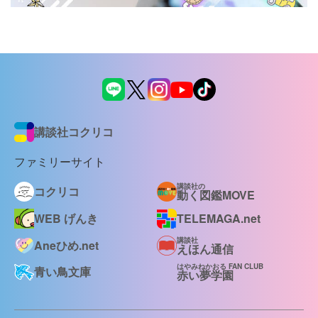
講談社コクリコ
ファミリーサイト
講談社の
コクリコ
動く図鑑MOVE
WEB げんき
TELEMAGA.net
講談社
Aneひめ.net
えほん通信
はやみねかおる FAN CLUB
青い鳥文庫
赤い夢学園