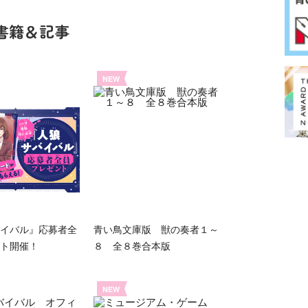
書籍＆記事
NEW
イバル』応募者全
青い鳥文庫版 獣の奏者１～
ト開催！
８ 全８巻合本版
NEW