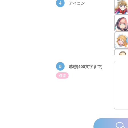
4
アイコン
5
感想(400文字まで)
必須
×青
【スペシャルな
エブリスタ×講
【速報】『黒魔
ちい
おしらせ】青い
談社青い鳥文庫
女さんが通
ェア
鳥文庫の「推
第９回小説賞開
る‼』ついにコ
大紹
し！」ファンタ
催のおしらせ
ミカライズ！
ジーフェアがは
じまるよ！