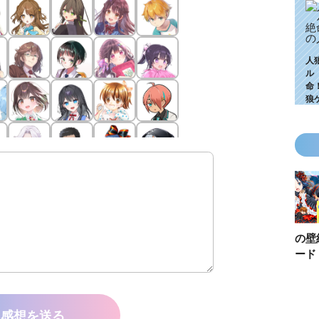
人
ル
命
狼
KZ高校生編、つ
ゴールデンウィ
今月の壁紙ダウ
【ちいか
いに始動！ 限
ークにいっき読
ンロード
い鳥文庫
定特典＆ヒミツ
み！ 青い鳥文
あお文庫
の参加企画も!?
庫の名作「電子
対象作品
合本版」おすす
介！
感想を送る
め