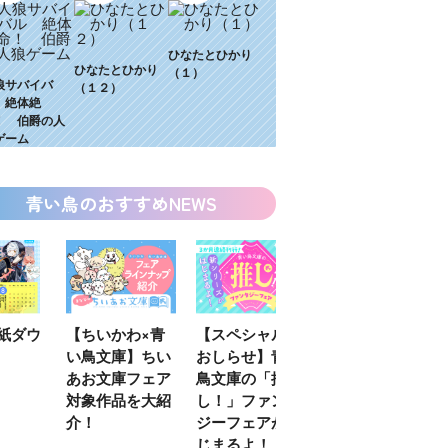
ひなたとひかり
ひなたとひかり
（１）
狼サバイバ
（１２）
 絶体絶
！ 伯爵の人
ゲーム
青い鳥のおすすめNEWS
わ×青
【スペシャルな
エブリスタ×講
【速報】『黒魔
】ちい
おしらせ】青い
談社青い鳥文庫
女さんが通
フェア
鳥文庫の「推
第９回小説賞開
る‼』ついにコ
を大紹
し！」ファンタ
催のおしらせ
ミカライズ！
ジーフェアがは
じまるよ！