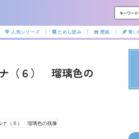
人気シリーズ
ためし読み
壁紙
青い
ナ（６） 瑠璃色の