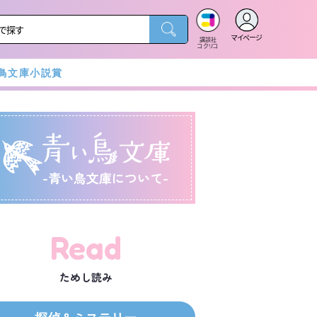
マイページ
講談社
コクリコ
鳥文庫小説賞
-青い鳥文庫について-
Read
ためし読み