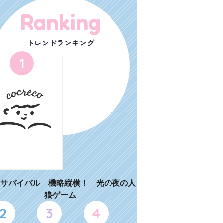
Ranking
トレンドランキング
1
狼サバイバル 機略縦横！ 光の夜の人
狼ゲーム
2
3
4