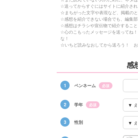
☆送ってからすぐにはサイトに紹介され
☆まちがった文字や表現など、掲載のと
☆感想を紹介できない場合でも、編集部
☆感想はチラシや宣伝物で紹介すること
☆心のこもったメッセージを送ってね！
な！
☆いちど読みなおしてから送ろう！ お
感
1
ペンネーム
必須
2
学年
必須
3
性別