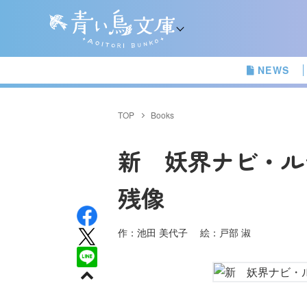
NEWS
TOP
Books
新 妖界ナビ・ル
残像
作：池田 美代子 絵：戸部 淑