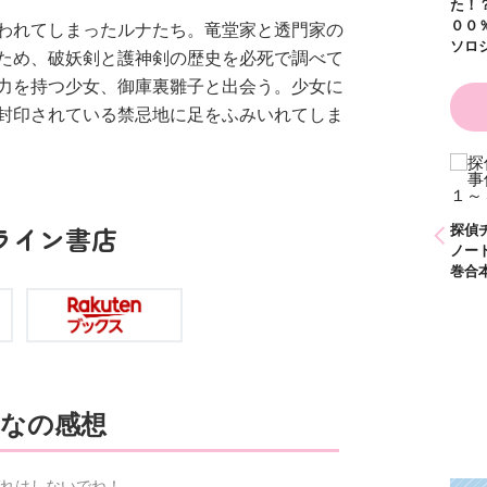
た！
００
われてしまったルナたち。竜堂家と透門家の
ソロ
ため、破妖剣と護神剣の歴史を必死で調べて
力を持つ少女、御庫裏雛子と出会う。少女に
封印されている禁忌地に足をふみいれてしま
ひなたとひかり
かわいく（なく）て
（９）
ごめん お悩み相談
ＢＯＯＫ
探偵チームＫＺ事件
探偵
ライン書店
ノート １～１０巻
ノー
合本版
巻合
なの感想
れはしないでね！