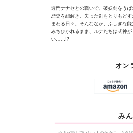
透門ナナセとの戦いで、破妖剣をうば
歴史を紐解き、失った剣をとりもどす
まわる日々。そんななか、ふしぎな能
みちびかれるまま、ルナたちは式神が
い……!?
オン
みん
☆まだ読んでいない人のために、ネタば