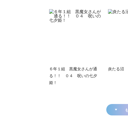
６年１組 黒魔女さんが通
炎たる沼
る！！ ０４ 呪いの七夕
姫！