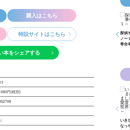
購入はこちら
探偵チームＫＺ事件
怪盗クイーンはサー
ノート つぶやく死
カスがお好き ゲー
霊は知っている
ムブック
探偵チームＫＺ事件
探偵
特設サイトはこちら
ノート １～１０巻
ノー
合本版
巻合
い本をシェアする
13
580円(税別)
黒魔女さんは白魔女
黒魔女さんと恋の魔
さん！？ ６年１
法 ６年１組 黒魔
852708
組 黒魔女さんが通
女さんが通る！！
青い鳥文庫版 獣の
る！！（１８）
（１７）
奏者１～８ 全８巻
合本版
いき
ジ
なっ