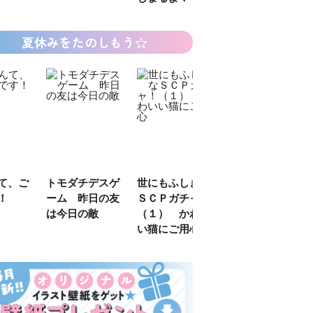
夏休みをたのしもう☆
デスゲ
世にもふしぎな
カラフルピーチ
長浜高校水族館
日の友
ＳＣＰガチャ！
はちゃめちゃ事
部！
敵
（１） かわい
件簿
い猫にご用心