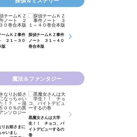
探偵＆ミステリー
チームＫＺ事件
探偵チームＫＺ事件
探偵チームＫＺ事件
ＫＺ’ Ｕｐｐ
ト ２１～３０
ノート ３１～４０
ノート １１～２０
Ｆｉｌｅ 数
本版
巻合本版
巻合本版
の夏
魔法＆ファンタジー
新 妖界ナビ・ルナ
黒魔女さんは大学
妖界ナビ・ルナ
１～１１ 全１１巻
生！！ チョコ、バ
９＋番外編 全
合本版
なりお姫さまに
イトデビューするの
巻合本版
ちゃいまし
巻