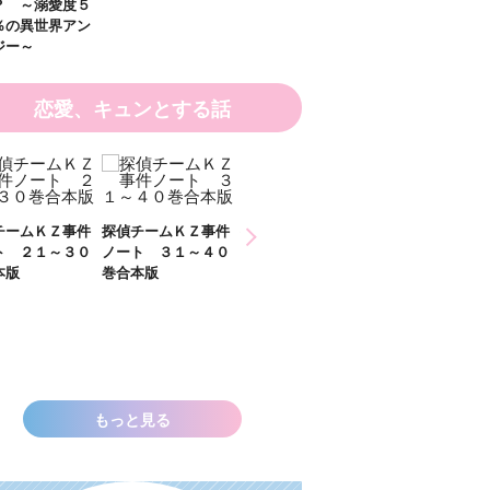
？ ～溺愛度５
％の異世界アン
ジー～
恋愛、キュンとする話
チームＫＺ事件
探偵チームＫＺ事件
探偵チームＫＺ事件
ト ２１～３０
ノート ３１～４０
ノート １１～２０
本版
巻合本版
巻合本版
いきなりお姫さ
なっちゃいまし
た！？ ～溺愛
００％の異世界
ソロジー～
もっと見る