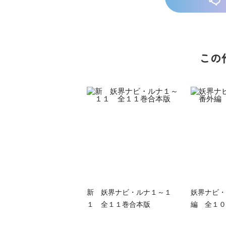
この
族館
悪役なんて、ご
トモダチデスゲ
世にもふしぎな
めんです！
ーム 昨日の友
ＳＣＰガチャ！
（１）
は今日の敵
（１） かわい
い猫にご用心
新 妖界ナビ・ルナ１～１
妖界ナビ・
１ 全１１巻合本版
編 全１０