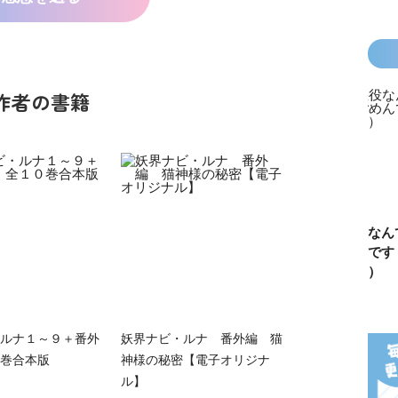
作者の書籍
カラフルピーチ
長浜高校水族館
悪役なんて、ご
トモダチ
はちゃめちゃ事
部！
めんです！
ーム 昨
件簿
（１）
は今日の
ルナ１～９＋番外
妖界ナビ・ルナ 番外編 猫
巻合本版
神様の秘密【電子オリジナ
ル】