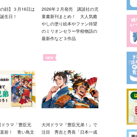
の顔】３月16日は
2026年２月発売 講談社の児
誕生日！
童書新刊まとめ！ 大人気癒
やしの塗り絵本やファン待望
のミリオンセラー学校物語の
最新作など３作品
NEW
大河ドラマ「豊臣兄
大河ドラマ『豊臣兄弟！』で
直前！ 青い鳥文
注目 秀吉と秀長「日本一成