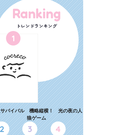
Ranking
トレンドランキング
1
狼サバイバル 機略縦横！ 光の夜の人
狼ゲーム
2
3
4