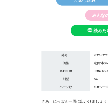
ためし読み
みんな
読みた
探偵チームＫＺ
ノート つぶや
霊は知っている
発売日
2021/02/1
価格
定価:本体4
ISBN-13
97840652
判型
A4
ページ数
128ペー
黒魔女さんは白
さあ、にっぽん一周に出かけましょう
さん！？ ６年
組 黒魔女さん