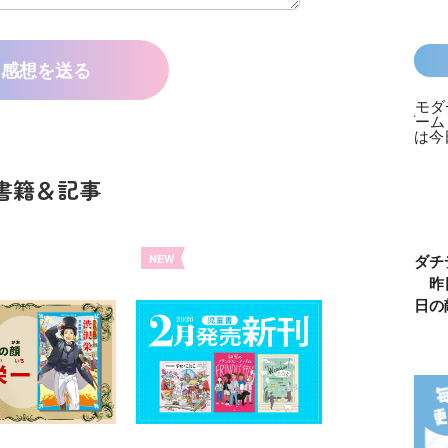
感想を送る
書籍＆記事
カラフルピーチ
長浜高校水族館
悪役なんて、ご
トモダチ
NEW
はちゃめちゃ事
部！
めんです！
ーム 昨
件簿
（１）
は今日の