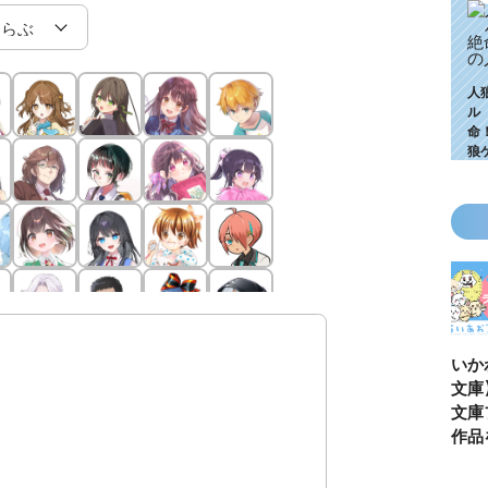
人
ル
命
狼
KZ高校生編、つ
ゴールデンウィ
今月の壁紙ダウ
【ちいか
いに始動！ 限
ークにいっき読
ンロード
い鳥文庫
定特典＆ヒミツ
み！ 青い鳥文
あお文庫
の参加企画も!?
庫の名作「電子
対象作品
合本版」おすす
介！
め