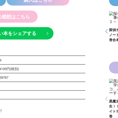
の感想はこちら
怪盗クイーンはサー
探偵チームＫＺ事件
探偵チームＫＺ事件
探偵
い本をシェアする
事件
カスがお好き ゲー
ノート １～１０巻
ノート ２１～３０
ノー
く死
ムブック
合本版
巻合本版
巻合
9
100円(税別)
29767
ジ
青い鳥文庫版 獣の
黒魔女さんと恋の魔
黒魔
奏者１～８ 全８巻
魔女
法 ６年１組 黒魔
生！
合本版
いきなりお姫さまに
！
１
女さんが通る！！
イト
なっちゃいまし
が通
（１７）
巻