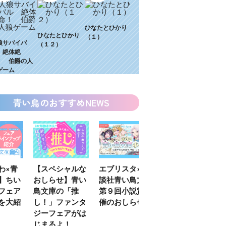
ひなたとひかり
ひなたとひかり
（１）
狼サバイバ
（１２）
 絶体絶
！ 伯爵の人
ゲーム
青い鳥のおすすめNEWS
わ×青
【スペシャルな
エブリスタ×講
【速報】『黒魔
】ちい
おしらせ】青い
談社青い鳥文庫
女さんが通
フェア
鳥文庫の「推
第９回小説賞開
る‼』ついにコ
を大紹
し！」ファンタ
催のおしらせ
ミカライズ！
ジーフェアがは
じまるよ！