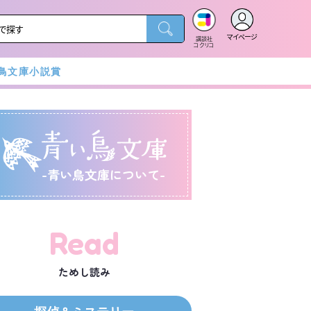
マイページ
講談社
コクリコ
鳥文庫小説賞
-青い鳥文庫について-
Read
ためし読み