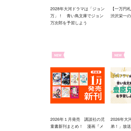
2028年大河ドラマは「ジョン
【一万円札
万」！ 青い鳥文庫でジョン
渋沢栄一の
万次郎を予習しよう
NEW
NEW
2026年１月発売 講談社の児
2026年
童書新刊まとめ！ 漫画『メ
弟！」放送