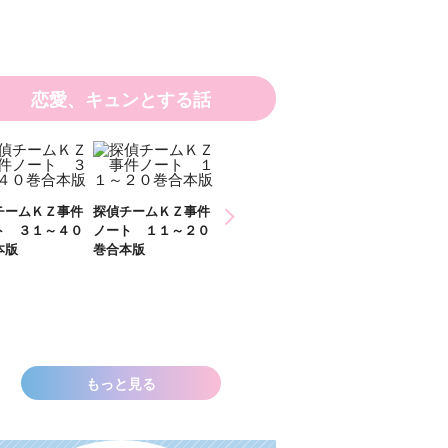
恋愛、キュンとする話
ひなたとひかり
チームＫＺ事件
探偵チームＫＺ事件
２）
ト ３１～４０
ノート １１～２０
本版
巻合本版
いきなりお姫さまに
なっちゃいまし
た！？ ～溺愛度５
００％の異世界アン
ソロジー～
もっと見る