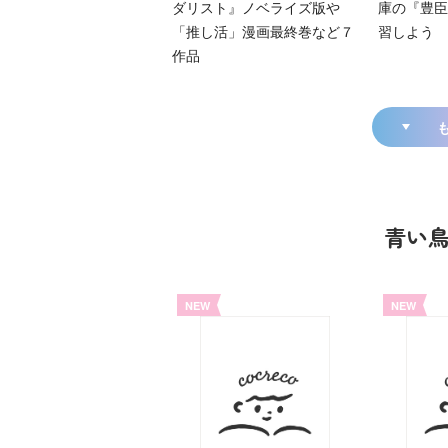
ダリスト』ノベライズ版や
庫の『豊臣
「推し活」漫画最終巻など７
習しよう
作品
青い
NEW
NEW