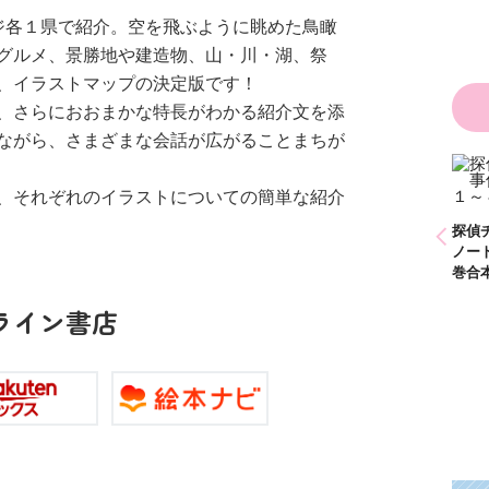
た！？ ～溺愛度５
ジ各１県で紹介。空を飛ぶように眺めた鳥瞰
００％の異世界アン
ソロジー～
グルメ、景勝地や建造物、山・川・湖、祭
、イラストマップの決定版です！
、さらにおおまかな特長がわかる紹介文を添
ながら、さまざまな会話が広がることまちが
かわいく（なく）て
、それぞれのイラストについての簡単な紹介
ごめん お悩み相談
ＢＯＯＫ
探偵チームＫＺ事件
探偵チームＫＺ事件
探偵
ノート １～１０巻
ノート ２１～３０
ノー
合本版
巻合本版
巻合
ライン書店