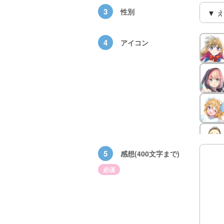
3
性別
4
アイコン
5
感想(400文字まで)
×青
【スペシャルな
エブリスタ×講
【速報】『黒魔
必須
ちい
おしらせ】青い
談社青い鳥文庫
女さんが通
ェア
鳥文庫の「推
第９回小説賞開
る‼』ついにコ
大紹
し！」ファンタ
催のおしらせ
ミカライズ！
ジーフェアがは
じまるよ！