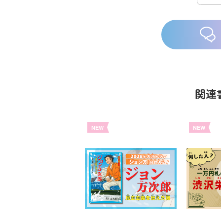
関連
族館
悪役なんて、ご
トモダチデスゲ
世にもふしぎな
NEW
NEW
めんです！
ーム 昨日の友
ＳＣＰガチャ！
（１）
は今日の敵
（１） かわい
い猫にご用心