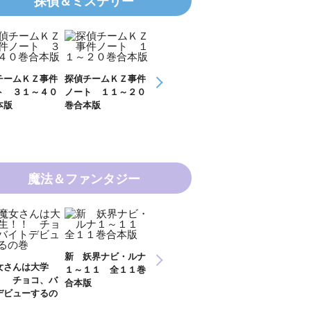
探偵＆ミステリー
チームＫＺ事件
探偵チームＫＺ事件
ＫＺ’ Ｕｐｐｅｒ
ＫＺ’ Ｕｐｐ
ト ３１～４０
ノート １１～２０
Ｆｉｌｅ 数学者
Ｆｉｌｅ 密
本版
巻合本版
の夏
開ける手
魔法＆ファンタジー
新 妖界ナビ・ルナ
女さんは大学
妖界ナビ・ルナ１～
妖界ナビ・ルナ
１～１１ 全１１巻
！ チョコ、バ
９＋番外編 全１０
外編 猫神様の
合本版
デビューするの
巻合本版
【電子オリジナ