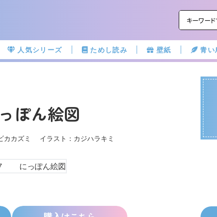
人気シリーズ
ためし読み
壁紙
青い
っぽん絵図
オビカカズミ イラスト：カジハラキミ
購入はこちら