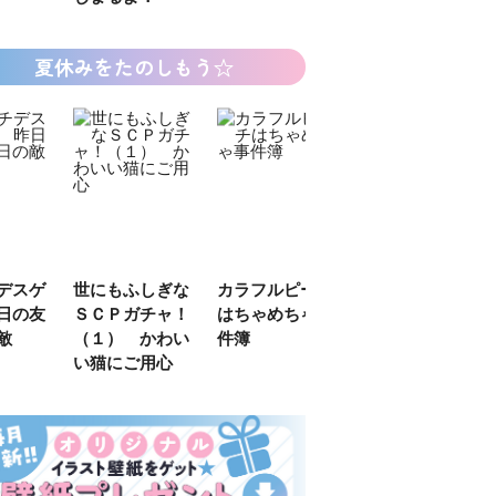
夏休みをたのしもう☆
デスゲ
世にもふしぎな
カラフルピーチ
長浜高校水族館
日の友
ＳＣＰガチャ！
はちゃめちゃ事
部！
敵
（１） かわい
件簿
い猫にご用心